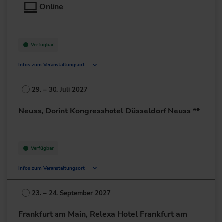
Online
+49 30/422613-0
zur Website
Verfügbar
Infos zum Veranstaltungsort
Deutschland
29. – 30. Juli 2027
+49 211/6214-201
Neuss, Dorint Kongresshotel Düsseldorf Neuss **
Verfügbar
Infos zum Veranstaltungsort
Selikumer Str. 25
41460 Neuss
23. – 24. September 2027
Deutschland
Frankfurt am Main, Relexa Hotel Frankfurt am