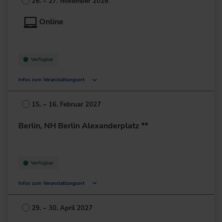
26. – 27. November 2026
Deutschland
Online
+49 69/6802-0
zur Website
Verfügbar
Infos zum Veranstaltungsort
Deutschland
15. – 16. Februar 2027
+49 211/6214-201
Berlin, NH Berlin Alexanderplatz **
Verfügbar
Infos zum Veranstaltungsort
Landsberger Allee 26-32
10249 Berlin
29. – 30. April 2027
Deutschland