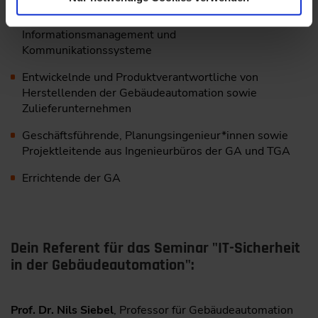
FM,
Gebäudemanagement, Gebäudeleittechnik,
Informations­management und
Kommunikationssysteme
Entwickelnde und Produktverantwortliche von
Herstellenden der Gebäudeautomation sowie
Zulieferunternehmen
Geschäftsführende, Planungsingenieur*innen sowie
Projektleitende aus Ingenieurbüros der GA und TGA
Errichtende der GA
Dein Referent für das Seminar "IT-Sicherheit
in der Gebäudeautomation":
Prof. Dr. Nils Siebel
, Professor für Gebäudeautomation