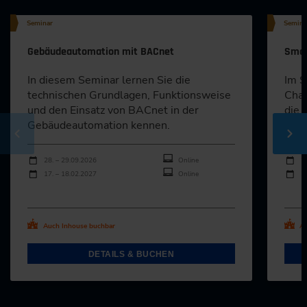
Seminar
Semina
Gebäudeautomation mit BACnet
Smar
In diesem Seminar lernen Sie die
Im S
technischen Grundlagen, Funktionsweise
Chan
und den Einsatz von BACnet in der
die 
Gebäudeautomation kennen.
Buil
Durchführungen
Durch
Veranstaltungsdatum
Veranstaltungsort
Veran
28. – 29.09.2026
Online
2
17. – 18.02.2027
Online
2
Alle Termine ansehen
Al
Auch Inhouse buchbar
Au
DETAILS & BUCHEN