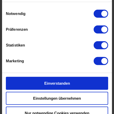
Risikobetrachtung bei Betrieb und Entwicklung
Datenschutzhinweisen
.
Einwilligungsauswahl
Wartung und Fernwartung
Notwendig
Anforderungen an die Hardware
Präferenzen
Besonderheiten bei der Absicherung von
Funktechnik
Statistiken
Programm-PDF
( PDF, 637 KB)
Herunterladen
Marketing
Zielgruppe
Einverstanden
Das Seminar "IT-Sicherheit in der Gebäudeautomation"
Einstellungen übernehmen
richtet sich an:
Betreibende von Liegenschaften – Abteilungen wie GA,
Nur notwendige Cookies verwenden