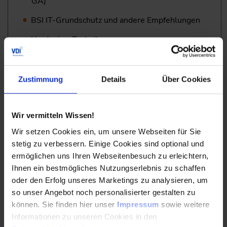
GA)
BSI IT-Grundschutz und andere Empfehlungen
Hardening-Techniken
Updates/Upgrades und damit verbundene
Hindernisse
Zustimmung
Details
Über Cookies
Firewalls, Paketfilter und Anomalieerkennung
VLANs, VPNs und DMZs
Wir vermitteln Wissen!
IPsec, mit Anwendungsgebieten und Grenzen
Wir setzen Cookies ein, um unsere Webseiten für Sie
stetig zu verbessern. Einige Cookies sind optional und
Schutz durch Virtualisierung und Container
ermöglichen uns Ihren Webseitenbesuch zu erleichtern,
Berechtigungsmanagement
Ihnen ein bestmögliches Nutzungserlebnis zu schaffen
oder den Erfolg unseres Marketings zu analysieren, um
so unser Angebot noch personalisierter gestalten zu
Praktische Absicherung eines GA-Systems anhand eines
können. Sie finden hier unser
Impressum
sowie weitere
Beispiels (interaktiv)
Informationen zu unseren Cookies in den