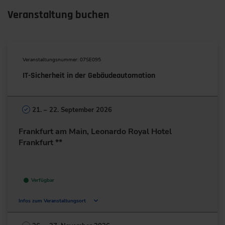
Veranstaltung buchen
Veranstaltungsnummer: 07SE095
IT-Sicherheit in der Gebäudeautomation
21. – 22. September 2026
Frankfurt am Main, Leonardo Royal Hotel
Frankfurt **
Verfügbar
Infos zum Veranstaltungsort
Mailänder Straße 1
60598 Frankfurt am Main