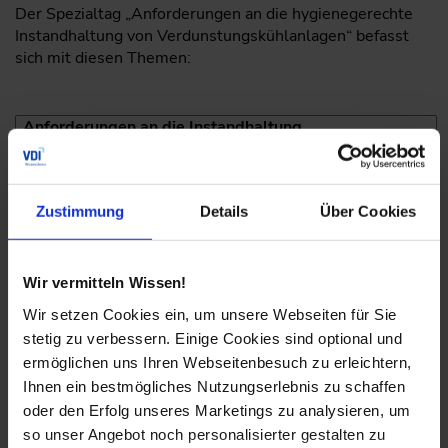
Der Spezialtag „Anforderungen an die hygienegerechte
Instandhaltung von Verdunstungskühlanlagen“ befasst
sich mit diesen Themen:
Anforderungen an die Instandhaltung
Grundlagen der Instandhaltung aus dem
Hygieneblickwinkel
Zustimmung
Details
Über Cookies
Instandhaltungsplan, Maßnahmenplan und
Hygiene-Gefährdungsbeurteilung
Betreiberverantwortung und
Wir vermitteln Wissen!
Qualifikationsmöglichkeiten
Wir setzen Cookies ein, um unsere Webseiten für Sie
stetig zu verbessern. Einige Cookies sind optional und
Dokumentationsaufgaben im Betriebstagebuch
ermöglichen uns Ihren Webseitenbesuch zu erleichtern,
Reinigungsmaßnahmen als Teil der
Ihnen ein bestmögliches Nutzungserlebnis zu schaffen
Instandhaltung
oder den Erfolg unseres Marketings zu analysieren, um
so unser Angebot noch personalisierter gestalten zu
Beispiele aus der Praxis eines Dienstleisters