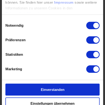
können. Sie finden hier unser
Impressum
sowie weitere
Welche Unterstützung benötigt ein Betreiber
Informationen zu unseren Cookies in den
Datenschutzhinweisen
.
Die Bandbreite des ‚Bestimmungsgemäßen
Einwilligungsauswahl
Betriebs‘ einer Anlage
Notwendig
Beispiele von betreiberseitigen
Instandhaltungsaufgaben
Präferenzen
Optimierungsschritte zur zustandsorientierten
Instandhaltung
Statistiken
Ergänzungsleistungen durch fachkundige
Dienstleister
Marketing
Blickwinkel des Sachverständigen zur Instandhaltung
Auffälligkeiten bei
Sachverständigenüberprüfungen
Einverstanden
Umgang mit Überschreitungen von Prüf- und
Maßnahmenwerten
Einstellungen übernehmen