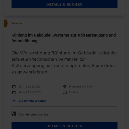
DETAILS & BUCHEN
Seminar
Kühlung im Gebäude: Systeme zur Kälteerzeugung und
Raumkühlung
Die Weiterbildung "Kühlung im Gebäude" zeigt die
aktuellen technischen Verfahren zur
Kälteerzeugung auf, um ein optimales Raumklima
zu gewährleisten
Durchführungen
Veranstaltungsdatum
Veranstaltungsort
10. – 11.08.2026
Frankfurt am Main
16. – 17.11.2026
Online
Alle Termine ansehen
Auch Inhouse buchbar
DETAILS & BUCHEN