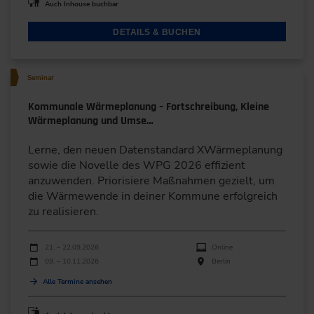
Auch Inhouse buchbar
DETAILS & BUCHEN
Seminar
Kommunale Wärmeplanung – Fortschreibung, Kleine
Wärmeplanung und Umse…
Lerne, den neuen Datenstandard XWärmeplanung
sowie die Novelle des WPG 2026 effizient
anzuwenden. Priorisiere Maßnahmen gezielt, um
die Wärmewende in deiner Kommune erfolgreich
zu realisieren.
Durchführungen
Veranstaltungsdatum
Veranstaltungsort
21. – 22.09.2026
Online
09. – 10.11.2026
Berlin
Alle Termine ansehen