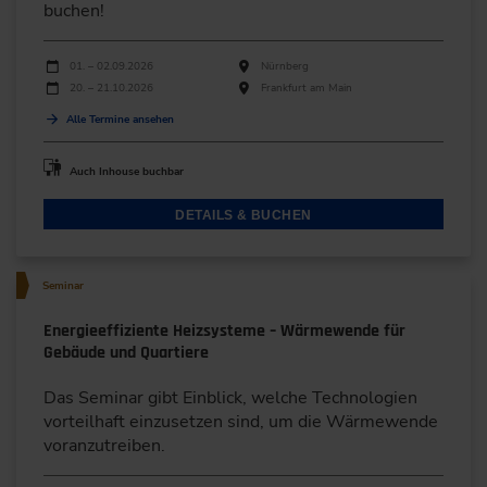
buchen!
Durchführungen
Veranstaltungsdatum
Veranstaltungsort
01. – 02.09.2026
Nürnberg
20. – 21.10.2026
Frankfurt am Main
Alle Termine ansehen
Auch Inhouse buchbar
DETAILS & BUCHEN
Seminar
Energieeffiziente Heizsysteme – Wärmewende für
Gebäude und Quartiere
Das Seminar gibt Einblick, welche Technologien
vorteilhaft einzusetzen sind, um die Wärmewende
voranzutreiben.