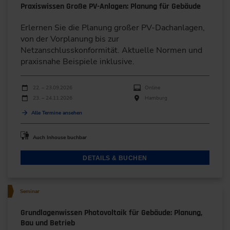
Praxiswissen Große PV-Anlagen: Planung für Gebäude
Erlernen Sie die Planung großer PV-Dachanlagen,
von der Vorplanung bis zur
Netzanschlusskonformität. Aktuelle Normen und
praxisnahe Beispiele inklusive.
Durchführungen
Veranstaltungsdatum
Veranstaltungsort
22. – 23.09.2026
Online
23. – 24.11.2026
Hamburg
Alle Termine ansehen
Auch Inhouse buchbar
DETAILS & BUCHEN
Seminar
Grundlagenwissen Photovoltaik für Gebäude: Planung,
Bau und Betrieb