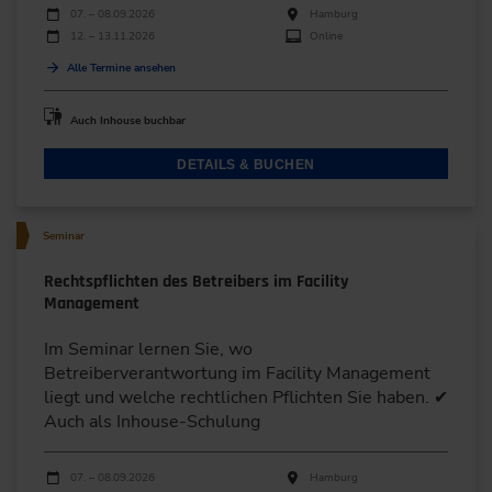
Durchführungen
Veranstaltungsdatum
Veranstaltungsort
07. – 08.09.2026
Hamburg
12. – 13.11.2026
Online
Alle Termine ansehen
Auch Inhouse buchbar
DETAILS & BUCHEN
Seminar
Rechtspflichten des Betreibers im Facility
Management
Im Seminar lernen Sie, wo
Betreiberverantwortung im Facility Management
liegt und welche rechtlichen Pflichten Sie haben. ✔
Auch als Inhouse-Schulung
Durchführungen
Veranstaltungsdatum
Veranstaltungsort
07. – 08.09.2026
Hamburg