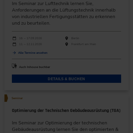
Im Seminar zur Lufttechnik lernen Sie,
Anforderungen an die Lüftungstechnik innerhalb
von industriellen Fertigungsstätten zu erkennen
und zu beurteilen.
Durchführungen
Veranstaltungsdatum
Veranstaltungsort
16. – 17.09.2026
Berlin
11. – 12.11.2026
Frankfurt am Main
Alle Termine ansehen
Auch Inhouse buchbar
DETAILS & BUCHEN
Seminar
Optimierung der Technischen Gebäudeausrüstung (TGA)
Im Seminar zur Optimierung der technischen
Gebäudeausrüstung lernen Sie den optimierten &