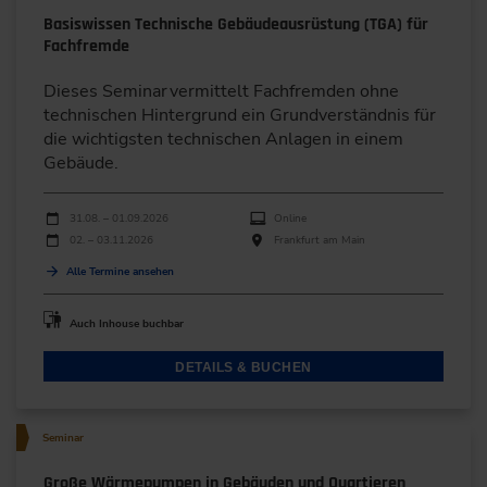
Basiswissen Technische Gebäudeausrüstung (TGA) für
Fachfremde
Dieses Seminar vermittelt Fachfremden ohne
technischen Hintergrund ein Grundverständnis für
die wichtigsten technischen Anlagen in einem
Gebäude.
Durchführungen
Veranstaltungsdatum
Veranstaltungsort
31.08. – 01.09.2026
Online
02. – 03.11.2026
Frankfurt am Main
Alle Termine ansehen
Auch Inhouse buchbar
DETAILS & BUCHEN
Seminar
Große Wärmepumpen in Gebäuden und Quartieren