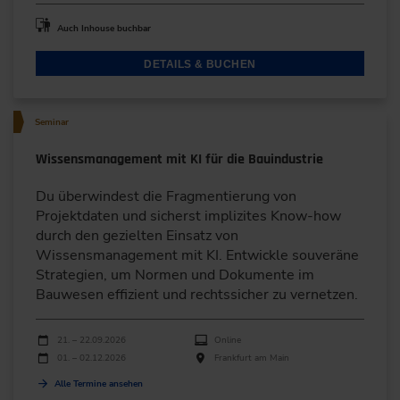
Auch Inhouse buchbar
DETAILS & BUCHEN
Seminar
Wissensmanagement mit KI für die Bauindustrie
Du überwindest die Fragmentierung von
Projektdaten und sicherst implizites Know-how
durch den gezielten Einsatz von
Wissensmanagement mit KI. Entwickle souveräne
Strategien, um Normen und Dokumente im
Bauwesen effizient und rechtssicher zu vernetzen.
Durchführungen
Veranstaltungsdatum
Veranstaltungsort
21. – 22.09.2026
Online
01. – 02.12.2026
Frankfurt am Main
Alle Termine ansehen