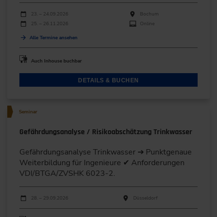
Durchführungen
Veranstaltungsdatum
Veranstaltungsort
23. – 24.09.2026
Bochum
25. – 26.11.2026
Online
Alle Termine ansehen
Auch Inhouse buchbar
DETAILS & BUCHEN
Seminar
Gefährdungsanalyse / Risikoabschätzung Trinkwasser
Gefährdungsanalyse Trinkwasser ➔ Punktgenaue
Weiterbildung für Ingenieure ✔ Anforderungen
VDI/BTGA/ZVSHK 6023-2.
Durchführungen
Veranstaltungsdatum
Veranstaltungsort
28. – 29.09.2026
Düsseldorf