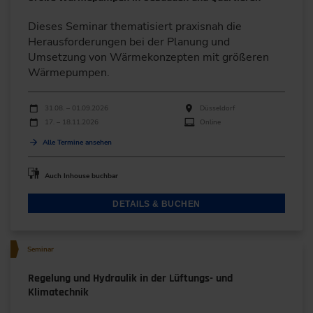
Dieses Seminar thematisiert praxisnah die
Herausforderungen bei der Planung und
Umsetzung von Wärmekonzepten mit größeren
Wärmepumpen.
Durchführungen
Veranstaltungsdatum
Veranstaltungsort
31.08. – 01.09.2026
Düsseldorf
17. – 18.11.2026
Online
Alle Termine ansehen
Auch Inhouse buchbar
DETAILS & BUCHEN
Seminar
Regelung und Hydraulik in der Lüftungs- und
Klimatechnik