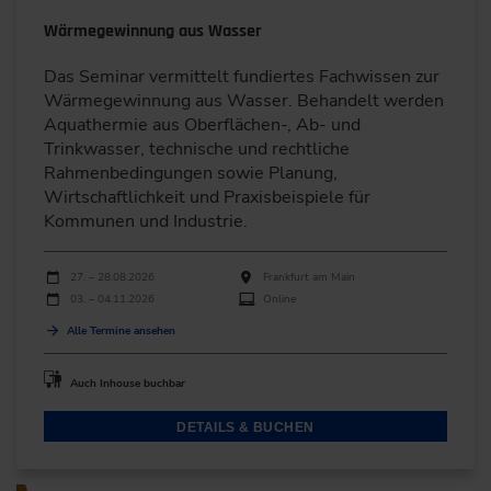
Wärmegewinnung aus Wasser
Das Seminar vermittelt fundiertes Fachwissen zur
Wärmegewinnung aus Wasser. Behandelt werden
Aquathermie aus Oberflächen-, Ab- und
Trinkwasser, technische und rechtliche
Rahmenbedingungen sowie Planung,
Wirtschaftlichkeit und Praxisbeispiele für
Kommunen und Industrie.
Durchführungen
Veranstaltungsdatum
Veranstaltungsort
27. – 28.08.2026
Frankfurt am Main
03. – 04.11.2026
Online
Alle Termine ansehen
Auch Inhouse buchbar
DETAILS & BUCHEN