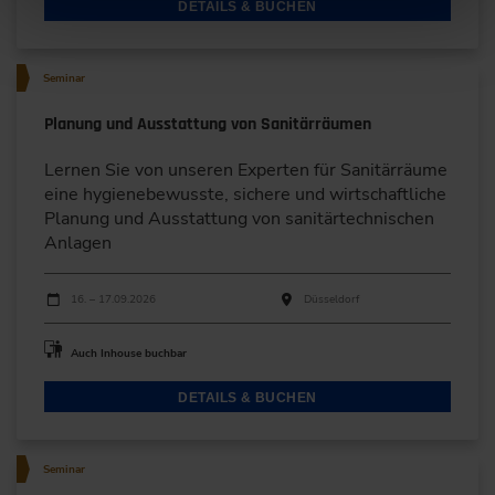
DETAILS & BUCHEN
Seminar
Planung und Ausstattung von Sanitärräumen
Lernen Sie von unseren Experten für Sanitärräume
eine hygienebewusste, sichere und wirtschaftliche
Planung und Ausstattung von sanitärtechnischen
Anlagen
Durchführungen
Veranstaltungsdatum
Veranstaltungsort
16. – 17.09.2026
Düsseldorf
Auch Inhouse buchbar
DETAILS & BUCHEN
Seminar