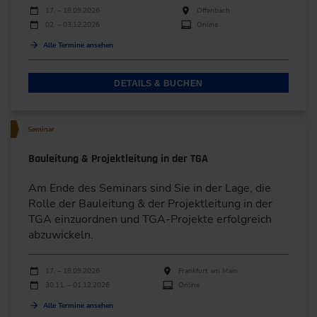
Durchführungen
Veranstaltungsdatum
Veranstaltungsort
17. – 18.09.2026
Offenbach
02. – 03.12.2026
Online
Alle Termine ansehen
DETAILS & BUCHEN
Seminar
Bauleitung & Projektleitung in der TGA
Am Ende des Seminars sind Sie in der Lage, die
Rolle der Bauleitung & der Projektleitung in der
TGA einzuordnen und TGA-Projekte erfolgreich
abzuwickeln.
Durchführungen
Veranstaltungsdatum
Veranstaltungsort
17. – 18.09.2026
Frankfurt am Main
30.11. – 01.12.2026
Online
Alle Termine ansehen