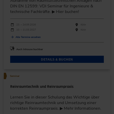
Abnahme von Raumlufttechnischen Anlagen nach
DIN EN 12599: VDI Seminar für Ingenieure &
technische Fachkräfte. ▶ Hier buchen!
Durchführungen
Veranstaltungsdatum
Veranstaltungsort
23. – 24.09.2026
Köln
10. – 11.03.2027
Köln
Alle Termine ansehen
Auch Inhouse buchbar
DETAILS & BUCHEN
Seminar
Reinraumtechnik und Reinraumpraxis
Lernen Sie in dieser Schulung das Wichtige über
richtige Reinraumtechnik und Umsetzung einer
korrekten Reinraumpraxis. ▶ Mehr Informationen.