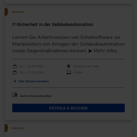
Seminar
IT-Sicherheit in der Gebäudeautomation
Lernen Sie Arbeitsweisen von Schadsoftware zur
Manipulation von Anlagen der Gebäudeautomation
sowie Gegenmaßnahmen kennen. ▶ Mehr Infos.
Durchführungen
Veranstaltungsdatum
Veranstaltungsort
21. – 22.09.2026
Frankfurt am Main
26. – 27.11.2026
Online
Alle Termine ansehen
Auch Inhouse buchbar
DETAILS & BUCHEN
Seminar