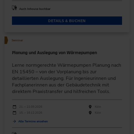
Auch Inhouse buchbar
DETAILS & BUCHEN
Seminar
Planung und Auslegung von Wärmepumpen
Lerne normgerechte Wärmepumpen Planung nach
EN 15450 – von der Vorplanung bis zur
detaillierten Auslegung. Für Ingenieurinnen und
Fachplanerinnen aus der Gebäudetechnik mit
direktem Praxistransfer und hilfreichen Tools.
Durchführungen
Veranstaltungsdatum
Veranstaltungsort
21. – 22.09.2026
Köln
15. – 16.12.2026
Köln
Alle Termine ansehen