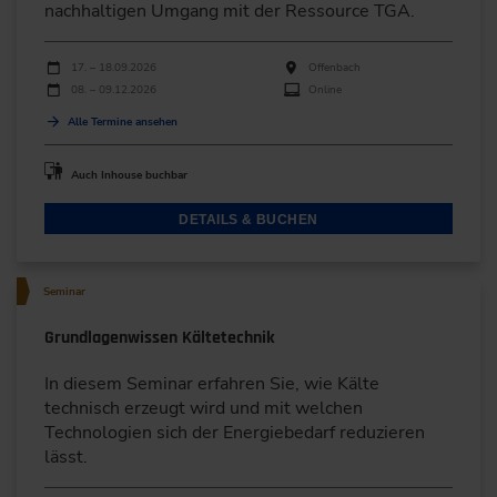
nachhaltigen Umgang mit der Ressource TGA.
Durchführungen
Veranstaltungsdatum
Veranstaltungsort
17. – 18.09.2026
Offenbach
08. – 09.12.2026
Online
Alle Termine ansehen
Auch Inhouse buchbar
DETAILS & BUCHEN
Seminar
Grundlagenwissen Kältetechnik
In diesem Seminar ­erfahren Sie, wie Kälte
technisch erzeugt wird und mit welchen
Technologien sich der Energiebedarf reduzieren
lässt.