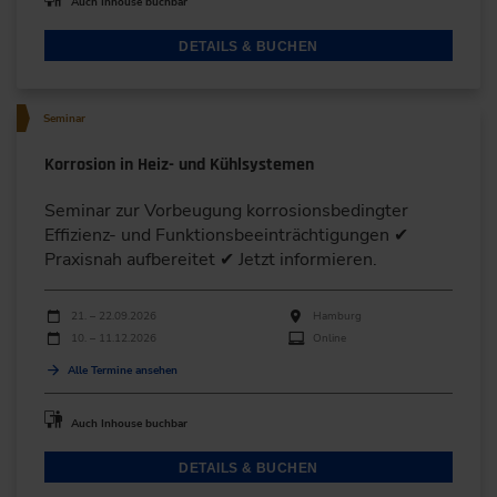
Auch Inhouse buchbar
DETAILS & BUCHEN
Seminar
Korrosion in Heiz- und Kühlsystemen
Seminar zur Vorbeugung korrosionsbedingter
Effizienz- und Funktionsbeeinträchtigungen ✔
Praxisnah aufbereitet ✔ Jetzt informieren.
Durchführungen
Veranstaltungsdatum
Veranstaltungsort
21. – 22.09.2026
Hamburg
10. – 11.12.2026
Online
Alle Termine ansehen
Auch Inhouse buchbar
DETAILS & BUCHEN