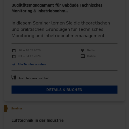
Qualitätsmanagement für Gebäude Technisches
Monitoring & Inbetriebnahm…
In diesem Seminar lernen Sie die theoretischen
und praktischen Grundlagen für Technisches
Monitoring und Inbetriebnahmemanagement.
Durchführungen
Veranstaltungsdatum
Veranstaltungsort
16. – 18.09.2026
Berlin
03. – 04.12.2026
Online
Alle Termine ansehen
Auch Inhouse buchbar
DETAILS & BUCHEN
Seminar
Lufttechnik in der Industrie