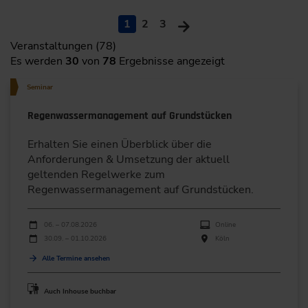
1
2
3
Veranstaltungen (78)
Es werden
30
von
78
Ergebnisse angezeigt
Seminar
Regenwassermanagement auf Grundstücken
Erhalten Sie einen Überblick über die
Anforderungen & Umsetzung der aktuell
geltenden Regelwerke zum
Regenwassermanagement auf Grundstücken.
Durchführungen
Veranstaltungsdatum
Veranstaltungsort
06. – 07.08.2026
Online
30.09. – 01.10.2026
Köln
Alle Termine ansehen
Auch Inhouse buchbar