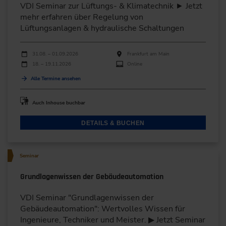
VDI Seminar zur Lüftungs- & Klimatechnik ► Jetzt
mehr erfahren über Regelung von
Lüftungsanlagen & hydraulische Schaltungen
Durchführungen
Veranstaltungsdatum
Veranstaltungsort
31.08. – 01.09.2026
Frankfurt am Main
18. – 19.11.2026
Online
Alle Termine ansehen
Auch Inhouse buchbar
DETAILS & BUCHEN
Seminar
Grundlagenwissen der Gebäudeautomation
VDI Seminar "Grundlagenwissen der
Gebäudeautomation": Wertvolles Wissen für
Ingenieure, Techniker und Meister. ▶ Jetzt Seminar