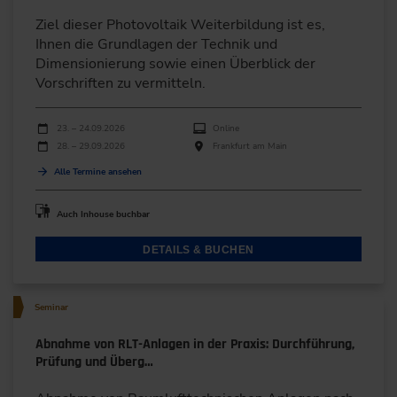
Ziel dieser Photovoltaik Weiterbildung ist es,
Ihnen die Grundlagen der Technik und
Dimensionierung sowie einen Überblick der
Vorschriften zu vermitteln.
Durchführungen
Veranstaltungsdatum
Veranstaltungsort
23. – 24.09.2026
Online
28. – 29.09.2026
Frankfurt am Main
Alle Termine ansehen
Auch Inhouse buchbar
DETAILS & BUCHEN
Seminar
Abnahme von RLT-Anlagen in der Praxis: Durchführung,
Prüfung und Überg…