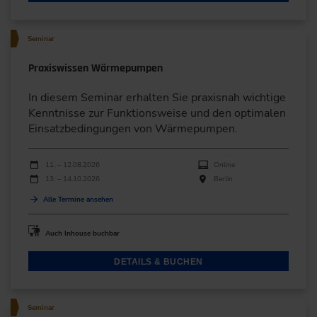
Seminar
Praxiswissen Wärmepumpen
In diesem Seminar erhalten Sie praxisnah wichtige
Kenntnisse zur Funktionsweise und den optimalen
Einsatzbedingungen von Wärmepumpen.
Durchführungen
Veranstaltungsdatum
Veranstaltungsort
11. – 12.08.2026
Online
13. – 14.10.2026
Berlin
Alle Termine ansehen
Auch Inhouse buchbar
DETAILS & BUCHEN
Seminar