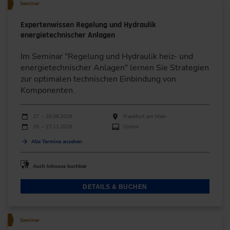
Seminar
Expertenwissen Regelung und Hydraulik
energietechnischer Anlagen
Im Seminar "Regelung und Hydraulik heiz- und
energietechnischer Anlagen" lernen Sie Strategien
zur optimalen technischen Einbindung von
Komponenten.
Durchführungen
Veranstaltungsdatum
Veranstaltungsort
27. – 28.08.2026
Frankfurt am Main
26. – 27.11.2026
Online
Alle Termine ansehen
Auch Inhouse buchbar
DETAILS & BUCHEN
Seminar