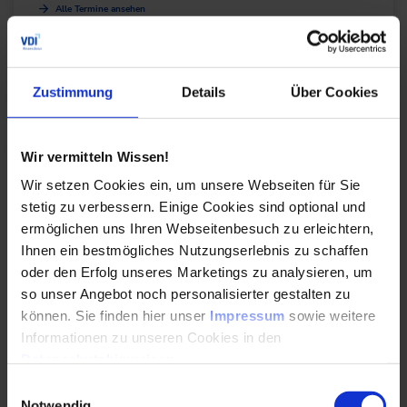
Alle Termine ansehen
Auch Inhouse buchbar
DETAILS & BUCHEN
Zustimmung
Details
Über Cookies
Seminar
Wir vermitteln Wissen!
Planung und Betrieb von Kälteanlagen
Wir setzen Cookies ein, um unsere Webseiten für Sie
stetig zu verbessern. Einige Cookies sind optional und
Vertiefen Sie Ihr Wissen zum Betrieb von
ermöglichen uns Ihren Webseitenbesuch zu erleichtern,
Kälteanlagen mit Fokus auf Technik, natürliche
Ihnen ein bestmögliches Nutzungserlebnis zu schaffen
Kältemittel, Recht, Dichtheitskontrollen und
oder den Erfolg unseres Marketings zu analysieren, um
Betreiberpflichten.
so unser Angebot noch personalisierter gestalten zu
können. Sie finden hier unser
Impressum
sowie weitere
Durchführungen
Veranstaltungsdatum
Veranstaltungsort
09. – 10.09.2026
Düsseldorf
Informationen zu unseren Cookies in den
25. – 26.11.2026
Online
Datenschutzhinweisen
.
Alle Termine ansehen
Einwilligungsauswahl
Notwendig