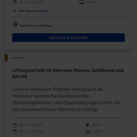
02. – 03.12.2026
Online
Alle Termine ansehen
Auch Inhouse buchbar
DETAILS & BUCHEN
Seminar
Lüftungstechnik im Reinraum Planung, Ausführung und
Betrieb
Sichere Reinraum Projekte erfolgreich ab.
Verstehe technische Komponenten,
Strömungsformen und Qualifizierungsschritte für
den normkonformen Betrieb im Alltag.
Durchführungen
Veranstaltungsdatum
Veranstaltungsort
08. – 09.09.2026
Berlin
10. – 11.11.2026
Online