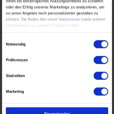
Ihnen ein bestmögliches Nutzungserlebnis zu schaffen
oder den Erfolg unseres Marketings zu analysieren, um
Ermüdung: Versagensmechanismen und
so unser Angebot noch personalisierter gestalten zu
Prüfmethoden
können. Sie finden hier unser
Impressum
sowie weitere
Kriechen: Materialverhalten und Schädigung
Informationen zu unseren Cookies in den
Datenschutzhinweisen
.
Mikrostrukturcharakterisierung:
Einwilligungsauswahl
Notwendig
Methoden zur Spezifikation der Mikrostruktur
(LM, REM, TEM u.w.)
Präferenzen
Abgrenzung der Methoden hinsichtlich der
Prüfverfahren
Statistiken
Grenzen der Verfahren
Marketing
Zerstörungsfreie Prüfung (ZfP):
Physikalische Grundlagen
Einverstanden