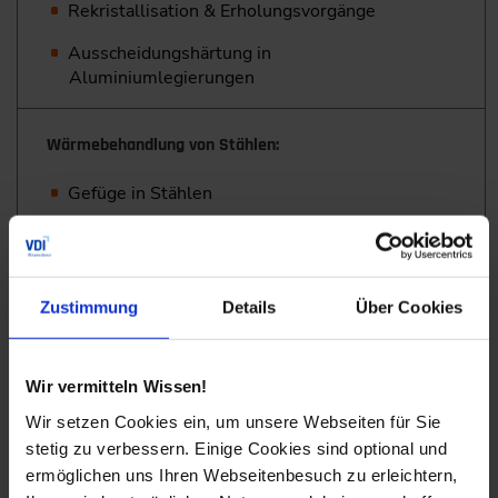
Rekristallisation & Erholungsvorgänge
Ausscheidungshärtung in
Aluminiumlegierungen
Wärmebehandlung von Stählen:
Gefüge in Stählen
Erkennen der Phasenzusammensetzung (Eisen-
Kohlenstoff-Diagramm)
Verständnis zur Bildung von Gefügen (Zeit-
Zustimmung
Details
Über Cookies
Temperatur-Umwandlungs-Diagramm)
Wir vermitteln Wissen!
Mechanische Prüfung II:
Wir setzen Cookies ein, um unsere Webseiten für Sie
Überblick zur Notwendigkeit der
stetig zu verbessern. Einige Cookies sind optional und
Bruchmechanik: theoretische Grundlagen zur
ermöglichen uns Ihren Webseitenbesuch zu erleichtern,
Linear-Elastischen Bruchmachink (LEBM)