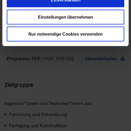
Überblick zu häufig verwendeten Verfahren
Ultraschallprüfung
Einstellungen übernehmen
Durchstrahlende Verfahren
Nur notwendige Cookies verwenden
Magnetische Verfahren
Programm-PDF
( PDF, 598 KB)
Herunterladen
Zielgruppe
Ingenieur*innen und Techniker*innen aus
Forschung und Entwicklung
Fertigung und Konstruktion