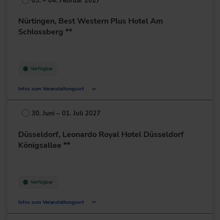
03. – 04. Februar 2027
Deutschland
Nürtingen, Best Western Plus Hotel Am
+49 351/50155-0
Schlossberg **
zur Website
Verfügbar
Infos zum Veranstaltungsort
Europastraße 13
72622 Nürtingen
30. Juni – 01. Juli 2027
Deutschland
Düsseldorf, Leonardo Royal Hotel Düsseldorf
+49 7022/704-0
Königsallee **
zur Website
Verfügbar
Infos zum Veranstaltungsort
Graf-Adolf-Platz 8-10