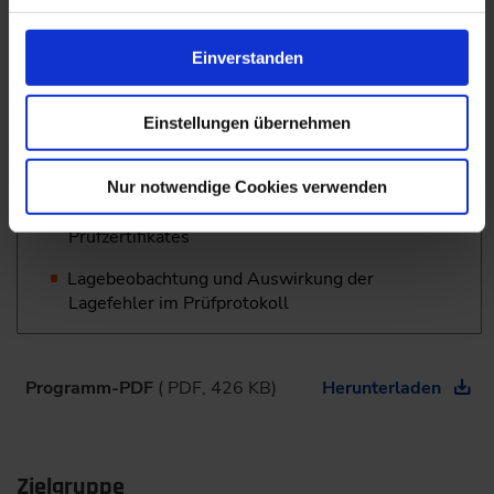
Evolventenflanken
Messmethoden um die Größe der Verzahnung
Einverstanden
bestimmen zu können
Funktionsprüfung mit Einflanken- oder
Einstellungen übernehmen
Zweiflankenwälzprüfung
Lesen eines von einer
Nur notwendige Cookies verwenden
Verzahnungsmessmaschine erstellten
Prüfzertifikates
Lagebeobachtung und Auswirkung der
Lagefehler im Prüfprotokoll
Programm-PDF
( PDF, 426 KB)
Herunterladen
Zielgruppe