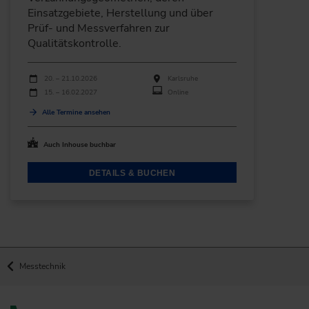
Einsatzgebiete, Herstellung und über
Prüf- und Messverfahren zur
Qualitätskontrolle.
Durchführungen
Veranstaltungsdatum
Veranstaltungsort
20. – 21.10.2026
Karlsruhe
15. – 16.02.2027
Online
Alle Termine ansehen
Auch Inhouse buchbar
DETAILS & BUCHEN
Messtechnik