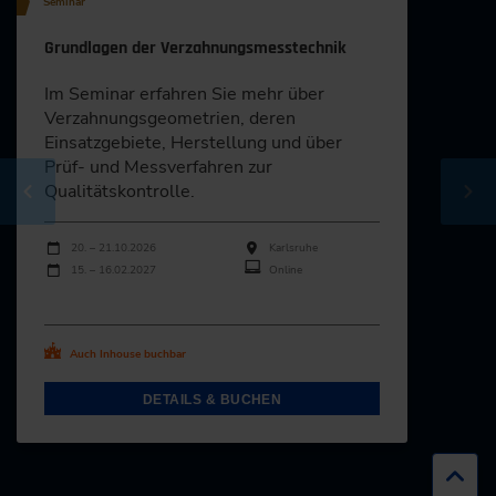
Seminar
Grundlagen der Verzahnungsmesstechnik
Im Seminar erfahren Sie mehr über
Verzahnungsgeo­metrien, deren
Einsatzgebiete, Herstellung und über
Prüf- und Messverfahren zur
Qualitätskontrolle.
Durchführungen
Veranstaltungsdatum
Veranstaltungsort
20. – 21.10.2026
Karlsruhe
15. – 16.02.2027
Online
Alle Termine ansehen
Auch Inhouse buchbar
DETAILS & BUCHEN
Zur