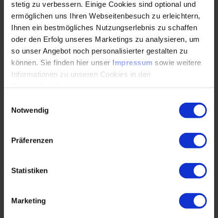
Programm des Spezialtages am 14. Oktober
stetig zu verbessern. Einige Cookies sind optional und
2024:
ermöglichen uns Ihren Webseitenbesuch zu erleichtern,
Ihnen ein bestmögliches Nutzungserlebnis zu schaffen
oder den Erfolg unseres Marketings zu analysieren, um
Beschreibung der Geometrie von zylindrischen
so unser Angebot noch personalisierter gestalten zu
Zahnrädern mit Evolventenflanken
können. Sie finden hier unser
Impressum
sowie weitere
Informationen zu unseren Cookies in den
Grundangaben einer Verzahnung
Datenschutzhinweisen
.
Aufgabe von Teilkreis- und
Einwilligungsauswahl
Grundkreisdurchmesser
Notwendig
Der Kopf-, Form-, Fuß- und
Fußnutzkreisdurchmesser
Präferenzen
Die Größe Zahndicke und Lückenweite als
Bogenlänge
Statistiken
Festlegen von Toleranzen
Marketing
Qualitätssicherung von zylindrischen Zahnrädern mit