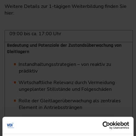
Weitere Details zur 1-tägigen Weiterbildung finden Sie
hier:
09:00 bis ca. 17:00 Uhr
Bedeutung und Potenziale der Zustandsüberwachung von
Gleitlagern
Instandhaltungsstrategien – von reaktiv zu
prädiktiv
Wirtschaftliche Relevanz durch Vermeidung
ungeplanter Stillstände und Folgeschäden
Rolle der Gleitlagerüberwachung als zentrales
Element in Antriebssträngen
Anforderungen an robuste und skalierbare
Zustandsüberwachungssysteme