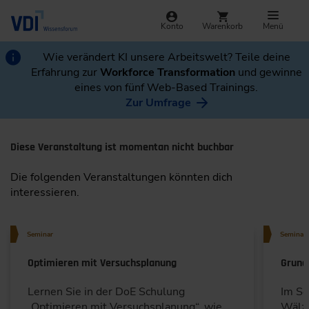
Konto
Warenkorb
Menü
Wie verändert KI unsere Arbeitswelt? Teile deine
Erfahrung zur
Workforce Transformation
und gewinne
eines von fünf Web-Based Trainings.
Zur Umfrage
Diese Veranstaltung ist momentan nicht buchbar
Die folgenden Veranstaltungen könnten dich
interessieren.
Seminar
Seminar
Optimieren mit Versuchsplanung
Grund
Lernen Sie in der DoE Schulung
Im Se
„Optimieren mit Versuchsplanung“, wie
Wälzl