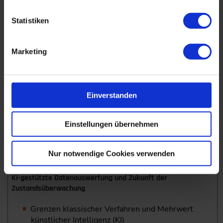
Datenkomplexität, Echtzeitfähigkeit und
Auswertekomplexität
Statistiken
Reifegrad und Anwendungsbeispiele aus der
Forschung
Marketing
Feature-basierte Zustandsüberwachung von Gleitlagern mit
Beschleunigungssensoren
Einverstanden
Entwicklung von physikalischen Features
Feature-basierte Detektion von Einlauf,
Einstellungen übernehmen
Mangelschmierung und Partikelkontamination
Multisensorische Überwachung
Nur notwendige Cookies verwenden
unterschiedlicher Betriebsmodi
KI-gestützte Datenauswertung und Zukunft der
Zustandsüberwachung
Grenzen klassischer Verfahren und Mehrwert
künstlicher Intelligenz (KI)