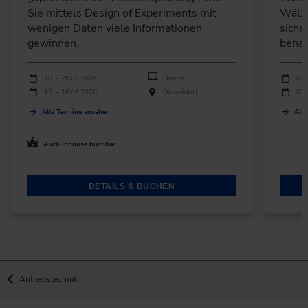
Sie mittels Design of Experiments mit
Wälzl
wenigen Daten viele Informationen
siche
gewinnen.
behan
Durchführungen
Durchfü
Veranstaltungsdatum
Veranstaltungsort
Verans
18. – 20.08.2026
Online
07.
16. – 18.09.2026
Düsseldorf
07.
Alle Termine ansehen
Alle
Auch Inhouse buchbar
DETAILS & BUCHEN
Antriebstechnik