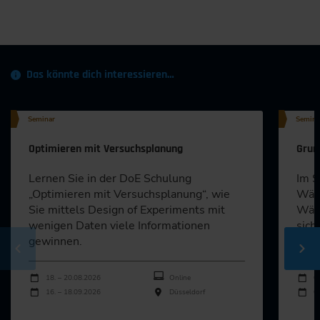
Das könnte dich interessieren…
Seminar
Semina
Optimieren mit Versuchsplanung
Grun
Lernen Sie in der DoE Schulung
Im S
„Optimieren mit Versuchsplanung“, wie
Wälz
Sie mittels Design of Experiments mit
Wälz
wenigen Daten viele Informationen
sich
gewinnen.
beha
Durchführungen
Durch
Veranstaltungsdatum
Veranstaltungsort
Veran
18. – 20.08.2026
Online
0
16. – 18.09.2026
Düsseldorf
0
Alle Termine ansehen
Al