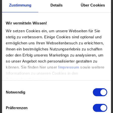
Grundlagen der Signalerfassung, Signalverarbeitung und
Zustimmung
Details
Über Cookies
Datenauswertung
Physikalische Grundlagen der
Zustandsüberwachung
Wir vermitteln Wissen!
Wir setzen Cookies ein, um unsere Webseiten für Sie
Grundlegende Sensorarten und Messprinzipien
stetig zu verbessern. Einige Cookies sind optional und
Signalqualität, Digitalisierung und Feature-
ermöglichen uns Ihren Webseitenbesuch zu erleichtern,
Bildung
Ihnen ein bestmögliches Nutzungserlebnis zu schaffen
oder den Erfolg unseres Marketings zu analysieren, um
Bildung aussagekräftiger Features für Diagnose
so unser Angebot noch personalisierter gestalten zu
und Trendanalyse
können. Sie finden hier unser
Impressum
sowie weitere
Technologien der Zustandsüberwachung (Acoustic Emission,
Informationen zu unseren Cookies in den
Temperaturfeldmessung, Surface Acoustic Wave)
Datenschutzhinweisen
.
Physikalische Grundlagen und
Einwilligungsauswahl
Notwendig
Funktionsprinzipien
Detektionsfähigkeit und Anforderungen an
Integration und Messumgebung
Präferenzen