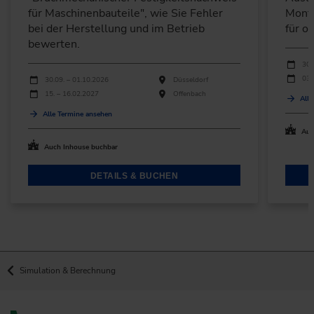
für Maschinenbauteile", wie Sie Fehler
Monta
bei der Herstellung und im Betrieb
für o
bewerten.
Durchfü
Verans
30.
Durchführungen
03.
Veranstaltungsdatum
Veranstaltungsort
30.09. – 01.10.2026
Düsseldorf
15. – 16.02.2027
Offenbach
Alle
Alle Termine ansehen
Auc
Auch Inhouse buchbar
DETAILS & BUCHEN
Simulation & Berechnung