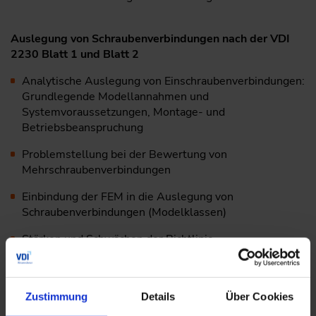
Auslegung von Schraubenverbindungen nach der VDI
2230 Blatt 1 und Blatt 2
Analytische Auslegung von Einschraubenverbindungen:
Grundlegende Modellannahmen und
Systemvoraussetzungen, Montage- und
Betriebsbeanspruchung
Problemstellung bei der Bewertung von
Mehrschraubenverbindungen
Einbindung der FEM in die Auslegung von
Schraubenverbindungen (Modelklassen)
Stärken und Schwächen der Richtlinie
Anwendung der FEM bei der Auslegung von
Schraubenverbindungen
Zustimmung
Details
Über Cookies