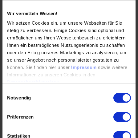
Umsetzung der Modellierung von
Mehrschraubenverbindungen
Wir vermitteln Wissen!
Möglichkeiten und Grenzen bei der Auslegung:
Wir setzen Cookies ein, um unsere Webseiten für Sie
Schnittgrößen- und Spannungsberechnung,
stetig zu verbessern. Einige Cookies sind optional und
Kontaktauswertung, Nichtlineare Effekte
ermöglichen uns Ihren Webseitenbesuch zu erleichtern,
Ihnen ein bestmögliches Nutzungserlebnis zu schaffen
Einbindung der Richtlinie VDI 2230 Blatt 1 und Blatt 2:
oder den Erfolg unseres Marketings zu analysieren, um
Starrkörper Mechanik, Elastische Berechnung mit FEM,
so unser Angebot noch personalisierter gestalten zu
Modellklassen
können. Sie finden hier unser
Impressum
sowie weitere
Wechselwirkung mit der Festigkeitsbewertung der
Informationen zu unseren Cookies in den
umgebenden Strukturbauteile: Anschlusssteifigkeiten
Datenschutzhinweisen
.
und Nachgiebigkeit, Nichtlineare Effekte
Einwilligungsauswahl
Notwendig
Fallbeispiele zur FEM Anwendung
Erläuterung der beschriebenen Vorgehensweise
Präferenzen
anhand von typischen Verschraubungen in
Windenergieanlagen
Statistiken