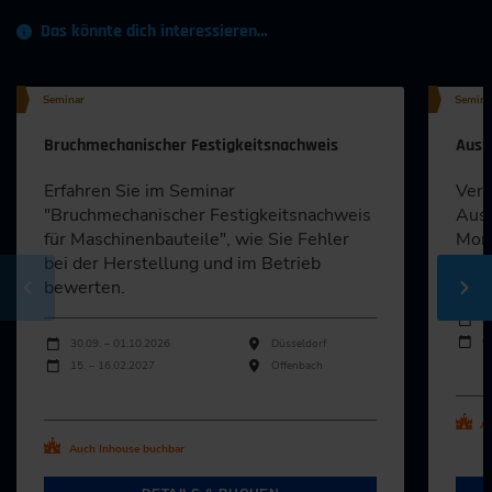
Das könnte dich interessieren…
Seminar
Semina
Bruchmechanischer Festigkeitsnachweis
Ausl
Erfahren Sie im Seminar
Vert
"Bruchmechanischer Festigkeitsnachweis
Ausl
für Maschinenbauteile", wie Sie Fehler
Mont
bei der Herstellung und im Betrieb
für 
bewerten.
Durch
Veran
3
Durchführungen
0
Veranstaltungsdatum
Veranstaltungsort
30.09. – 01.10.2026
Düsseldorf
15. – 16.02.2027
Offenbach
Al
Alle Termine ansehen
Au
Auch Inhouse buchbar