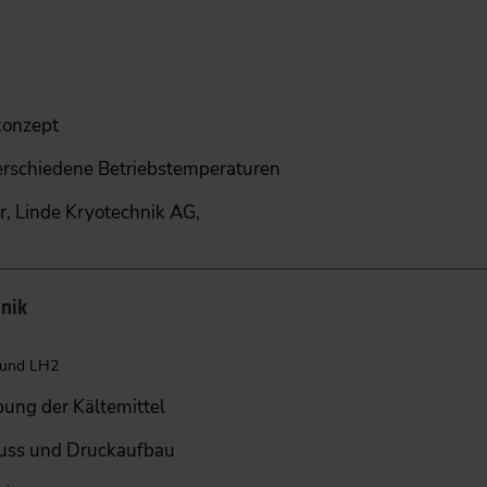
konzept
erschiedene Betriebstemperaturen
, Linde Kryotechnik AG,
hnik
 und LH2
ung der Kältemittel
uss und Druckaufbau