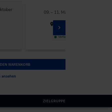
ktober
09. – 11. März 2027
Karlsruhe
Verfügbar
N DEN WARENKORB
n ansehen
ZIELGRUPPE