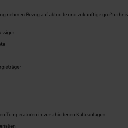
ng nehmen Bezug auf aktuelle und zukünftige großtechn
üssiger
ete
rgieträger
fen Temperaturen in verschiedenen Kälteanlagen
erialien