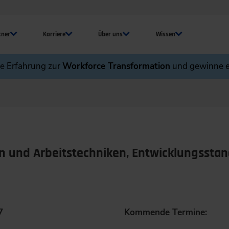
tner
Karriere
Über uns
Wissen
ne Erfahrung zur
Workforce Transformation
und gewinne e
n und Arbeitstechniken, Entwicklungsstan
7
Kommende Termine: