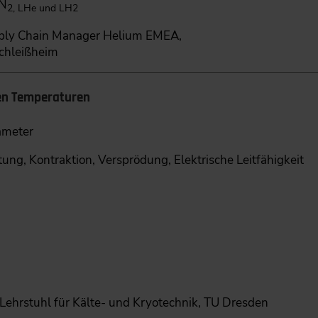
LN
2, LHe und LH2
pply Chain Manager Helium EMEA,
schleißheim
fen Temperaturen
ameter
ng, Kontraktion, Versprödung, Elektrische Leitfähigkeit
Lehrstuhl für Kälte- und ­Kryotechnik, TU Dresden