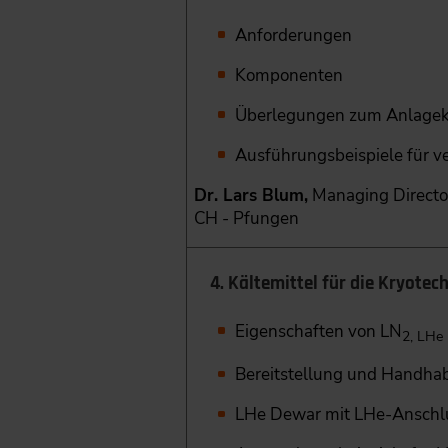
Anforderungen
Komponenten
Überlegungen zum Anlage
Ausführungsbeispiele für v
Dr. Lars Blum,
Managing Director
CH - Pfungen
4. Kältemittel für die Kryotec
Eigenschaften von LN
2, LHe
Bereitstellung und Handhab
LHe Dewar mit LHe-Anschl