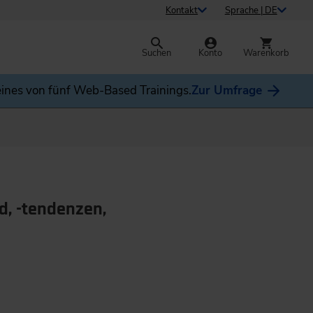
Kontakt
Sprache | DE
Suchen
Konto
Warenkorb
ines von fünf Web-Based Trainings.
Zur Umfrage
d, -tendenzen,