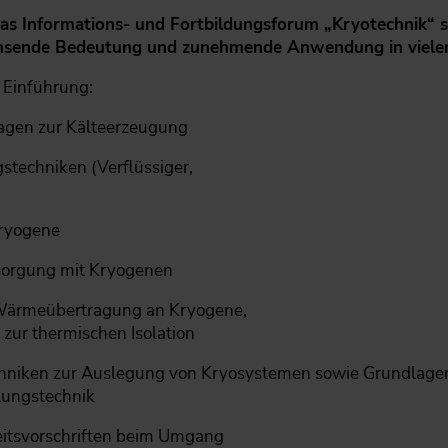
as Informations- und Fortbildungsforum „Kryotechnik“ sei
achsende Bedeutung und zunehmende Anwendung in vielen
 Einführung:
agen zur Kälteerzeugung
gstechniken (Verflüssiger,
ryogene
sorgung mit Kryogenen
 Wärmeübertragung an Kryogene,
zur thermischen Isolation
hniken zur Auslegung von ­Kryosystemen sowie Grundlagen
lungstechnik
eitsvorschriften beim Umgang