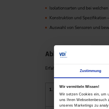
Isolationsarten und bei welche
Konstruktion und Spezifikatio
Auswahl von Sensoren und bewä
Ablauf des Forums "
Erfahren Sie im Forum "Kryotechn
Zustimmung
Wir vermitteln Wissen!
1. Tag
09:00 bis 18:15 Uhr
Wir setzen Cookies ein, um u
uns Ihren Webseitenbesuch zu
unseres Marketings zu analys