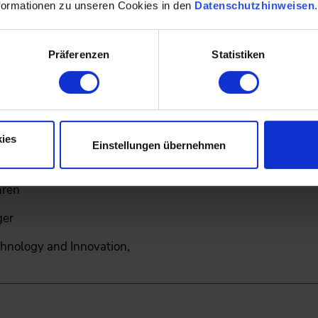
formationen zu unseren Cookies in den
Datenschutzhinweisen
ut für Technische Physik, KIT – Karlsruher Institut für Techn
Präferenzen
Statistiken
gen der Kälteerzeugung
amik
ies
Einstellungen übernehmen
hren
ger
hnology and Innovation,