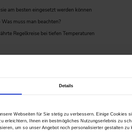
n sie am besten eingesetzt werden können
n – Was muss man beachten?
hrte Regelkreise bei tiefen Temperaturen
Kryotechnik"
ik" mehr zu folgenden Themen:
Details
2. Tag
09:00 bis 18:00 Uhr
nsere Webseiten für Sie stetig zu verbessern. Einige Cookies s
3. Tag
08:30 bis 16:00 Uhr
 erleichtern, Ihnen ein bestmögliches Nutzungserlebnis zu scha
ieren, um so unser Angebot noch personalisierter gestalten zu k