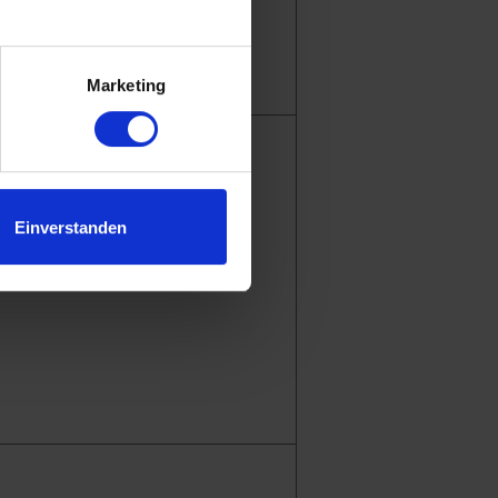
.
ologie, Karlsruhe
Marketing
Einverstanden