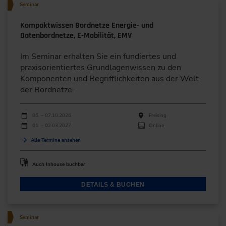
Seminar
Kompaktwissen Bordnetze Energie- und
Datenbordnetze, E-Mobilität, EMV
Im Seminar erhalten Sie ein fundiertes und
praxisorientiertes Grundlagenwissen zu den
Komponenten und Begrifflichkeiten aus der Welt
der Bordnetze.
Durchführungen
Veranstaltungsdatum
Veranstaltungsort
06. – 07.10.2026
Freising
01. – 02.03.2027
Online
Alle Termine ansehen
Auch Inhouse buchbar
DETAILS & BUCHEN
Seminar