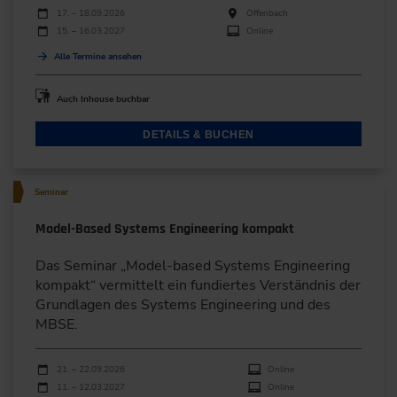
Durchführungen
Veranstaltungsdatum
Veranstaltungsort
17. – 18.09.2026
Offenbach
15. – 16.03.2027
Online
Alle Termine ansehen
Auch Inhouse buchbar
DETAILS & BUCHEN
Seminar
Model-Based Systems Engineering kompakt
Das Seminar „Model-based Systems Engineering
kompakt“ vermittelt ein fundiertes Verständnis der
Grundlagen des Systems Engineering und des
MBSE.
Durchführungen
Veranstaltungsdatum
Veranstaltungsort
21. – 22.09.2026
Online
11. – 12.03.2027
Online