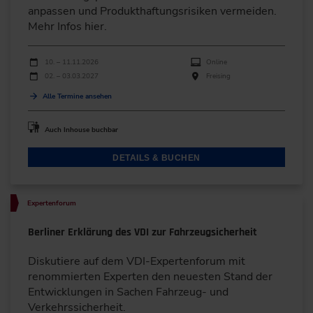
anpassen und Produkthaftungsrisiken vermeiden.
Mehr Infos hier.
Durchführungen
Veranstaltungsdatum
Veranstaltungsort
10. – 11.11.2026
Online
02. – 03.03.2027
Freising
Alle Termine ansehen
Auch Inhouse buchbar
DETAILS & BUCHEN
Expertenforum
Berliner Erklärung des VDI zur Fahrzeugsicherheit
Diskutiere auf dem VDI-Expertenforum mit
renommierten Experten den neuesten Stand der
Entwicklungen in Sachen Fahrzeug- und
Verkehrssicherheit.