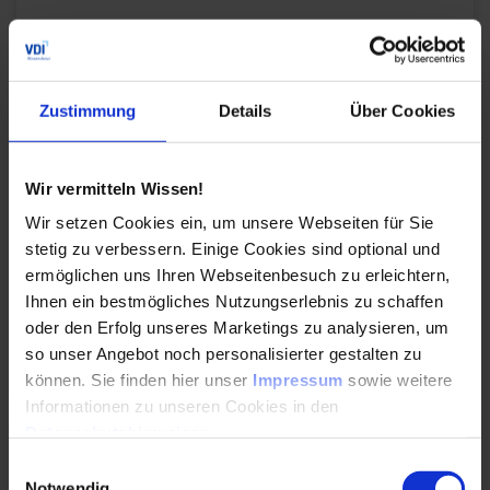
Mechatronik im Maschinen- und Anlagenbau
In dieser Mechatronik Weiterbildung werden
mechatronische Systeme, deren Technologien,
Zustimmung
Details
Über Cookies
Methoden und Konzepte erläutert und durch
Beispiele visualisiert.
Wir vermitteln Wissen!
Durchführungen
Veranstaltungsdatum
Veranstaltungsort
19. – 20.10.2026
Frankfurt am Main
Wir setzen Cookies ein, um unsere Webseiten für Sie
25. – 26.02.2027
Hamburg
stetig zu verbessern. Einige Cookies sind optional und
Alle Termine ansehen
ermöglichen uns Ihren Webseitenbesuch zu erleichtern,
Ihnen ein bestmögliches Nutzungserlebnis zu schaffen
Auch Inhouse buchbar
oder den Erfolg unseres Marketings zu analysieren, um
so unser Angebot noch personalisierter gestalten zu
DETAILS & BUCHEN
können. Sie finden hier unser
Impressum
sowie weitere
Informationen zu unseren Cookies in den
Seminar
Datenschutzhinweisen
.
Einwilligungsauswahl
Datenbordnetze in Fahrzeugen
Notwendig