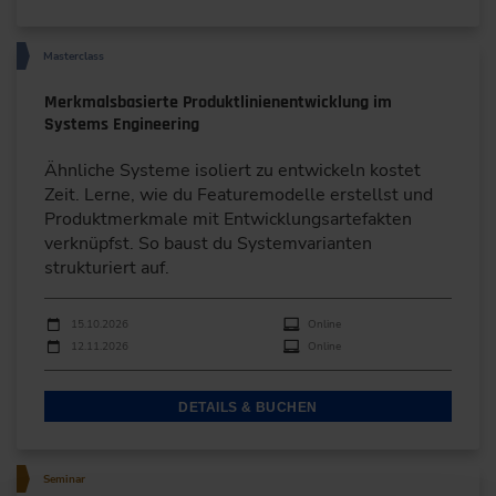
Masterclass
Merkmalsbasierte Produktlinienentwicklung im
Systems Engineering
Ähnliche Systeme isoliert zu entwickeln kostet
Zeit. Lerne, wie du Featuremodelle erstellst und
Produktmerkmale mit Entwicklungsartefakten
verknüpfst. So baust du Systemvarianten
strukturiert auf.
Durchführungen
Veranstaltungsdatum
Veranstaltungsort
15.10.2026
Online
12.11.2026
Online
DETAILS & BUCHEN
Seminar