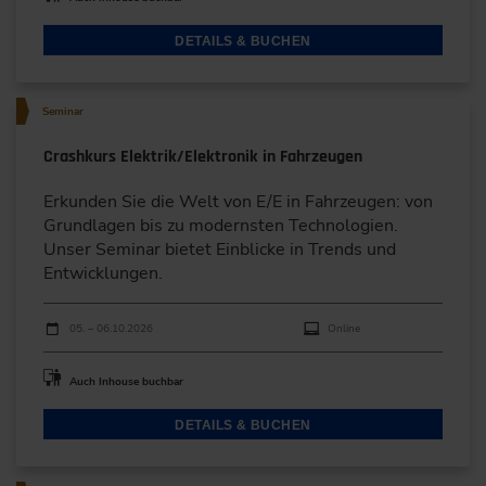
DETAILS & BUCHEN
Seminar
Crashkurs Elektrik/Elektronik in Fahrzeugen
Erkunden Sie die Welt von E/E in Fahrzeugen: von
Grundlagen bis zu modernsten Technologien.
Unser Seminar bietet Einblicke in Trends und
Entwicklungen.
Durchführungen
Veranstaltungsdatum
Veranstaltungsort
05. – 06.10.2026
Online
Auch Inhouse buchbar
DETAILS & BUCHEN