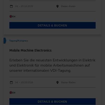
Durchführungen
Veranstaltungsdatum
Veranstaltungsort
14. – 15.10.2026
Baden-Baden
EN
DETAILS & BUCHEN
Tagung/Kongress
Mobile Machine Electronics
Erleben Sie die neuesten Entwicklungen in Elektrik
und Elektronik für mobile Arbeitsmaschinen auf
unserer internationalen VDI-Tagung.
Durchführungen
Veranstaltungsdatum
Veranstaltungsort
14. – 15.10.2026
Baden-Baden
EN
DETAILS & BUCHEN