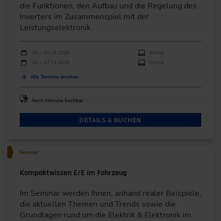
die Funktionen, den Aufbau und die Regelung des
Inverters im Zusammenspiel mit der
Leistungselektronik.
Durchführungen
Veranstaltungsdatum
Veranstaltungsort
18. – 19.08.2026
Online
16. – 17.11.2026
Online
Alle Termine ansehen
Auch Inhouse buchbar
DETAILS & BUCHEN
Seminar
Kompaktwissen E/E im Fahrzeug
Im Seminar werden Ihnen, anhand realer Beispiele,
die aktuellen Themen und Trends sowie die
Grundlagen rund um die Elektrik & Elektronik im