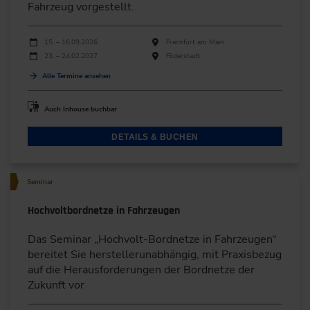
Fahrzeug vorgestellt.
Durchführungen
Veranstaltungsdatum
Veranstaltungsort
15. – 16.09.2026
Frankfurt am Main
23. – 24.02.2027
Filderstadt
Alle Termine ansehen
Auch Inhouse buchbar
DETAILS & BUCHEN
Seminar
Hochvoltbordnetze in Fahrzeugen
Das Seminar „Hochvolt-Bordnetze in Fahrzeugen“
bereitet Sie herstellerunabhängig, mit Praxisbezug
auf die Herausforderungen der Bordnetze der
Zukunft vor