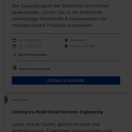
Die Zuverlässigkeit der Elektronik wird immer
bedeutender. Lernen Sie, in der Elektronik
zuverlässige Werkstoffe & Komponenten für
mechatronische Produkte auszuwälen.
Durchführungen
Veranstaltungsdatum
Veranstaltungsort
12. – 13.10.2026
Düsseldorf
25. – 26.02.2027
Frankfurt am Main
Alle Termine ansehen
Auch Inhouse buchbar
DETAILS & BUCHEN
Masterclass
Einstieg ins Model-Based Systems Engineering
Lerne, wie du SysML gezielt einsetzt und
Anforderungen, Funktionen, Komponenten und