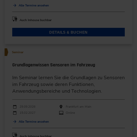
Alle Termine ansehen
Auch Inhouse buchbar
DETAILS & BUCHEN
Seminar
Grundlagenwissen Sensoren im Fahrzeug
Im Seminar lernen Sie die Grundlagen zu Sensoren
im Fahrzeug sowie deren Funktionen,
Anwendungsbereiche und Technologien.
Durchführungen
Veranstaltungsdatum
Veranstaltungsort
29.09.2026
Frankfurt am Main
15.02.2027
Online
Alle Termine ansehen
Auch Inhouse buchbar