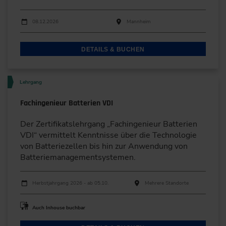
Durchführungen
Veranstaltungsdatum
Veranstaltungsort
08.12.2026
Mannheim
DETAILS & BUCHEN
Lehrgang
Fachingenieur Batterien VDI
Der Zertifikatslehrgang „Fachingenieur Batterien
VDI“ vermittelt Kenntnisse über die Technologie
von Batteriezellen bis hin zur Anwendung von
Batteriemanagementsystemen.
Durchführungen
Veranstaltungsdatum
Veranstaltungsort
Herbstjahrgang 2026 - ab 05.10.
Mehrere Standorte
Auch Inhouse buchbar