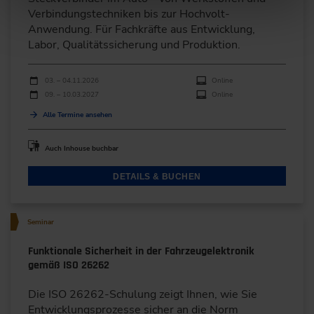
Verbindungstechniken bis zur Hochvolt-
Anwendung. Für Fachkräfte aus Entwicklung,
Labor, Qualitätssicherung und Produktion.
Durchführungen
Veranstaltungsdatum
Veranstaltungsort
03. – 04.11.2026
Online
09. – 10.03.2027
Online
Alle Termine ansehen
Auch Inhouse buchbar
DETAILS & BUCHEN
Seminar
Funktionale Sicherheit in der Fahrzeugelektronik
gemäß ISO 26262
Die ISO 26262-Schulung zeigt Ihnen, wie Sie
Entwicklungsprozesse sicher an die Norm