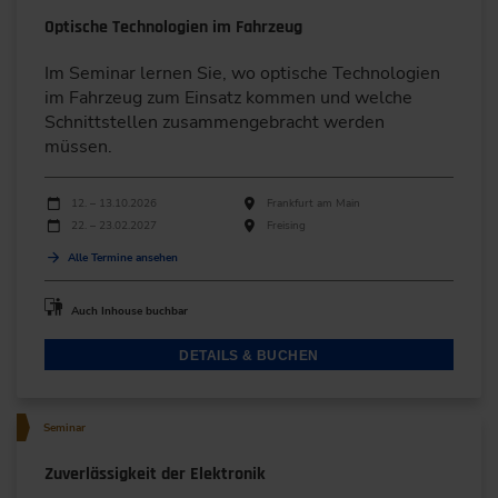
Optische Technologien im Fahrzeug
Im Seminar lernen Sie, wo optische Technologien
im Fahrzeug zum Einsatz kommen und welche
Schnittstellen zusammengebracht werden
müssen.
Durchführungen
Veranstaltungsdatum
Veranstaltungsort
12. – 13.10.2026
Frankfurt am Main
22. – 23.02.2027
Freising
Alle Termine ansehen
Auch Inhouse buchbar
DETAILS & BUCHEN
Seminar
Zuverlässigkeit der Elektronik