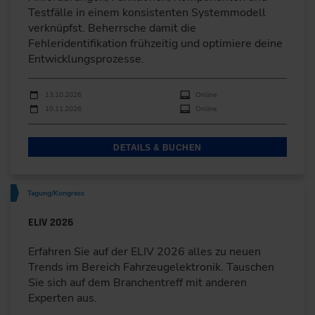
Testfälle in einem konsistenten Systemmodell
verknüpfst. Beherrsche damit die
Fehleridentifikation frühzeitig und optimiere deine
Entwicklungsprozesse.
Durchführungen
Veranstaltungsdatum
Veranstaltungsort
13.10.2026
Online
10.11.2026
Online
DETAILS & BUCHEN
Tagung/Kongress
ELIV 2026
Erfahren Sie auf der ELIV 2026 alles zu neuen
Trends im Bereich Fahrzeugelektronik. Tauschen
Sie sich auf dem Branchentreff mit anderen
Experten aus.