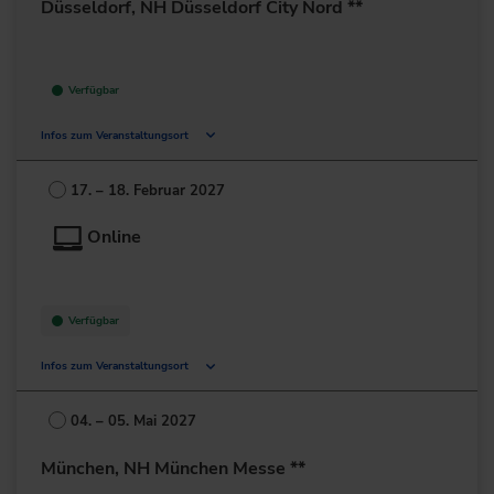
Düsseldorf, NH Düsseldorf City Nord **
Verfügbar
Infos zum Veranstaltungsort
Münsterstr. 232-238
40470 Düsseldorf
17. – 18. Februar 2027
Deutschland
Online
+49 211/239486-0
zur Website
Verfügbar
Infos zum Veranstaltungsort
Deutschland
04. – 05. Mai 2027
+49 211/6214-201
München, NH München Messe **