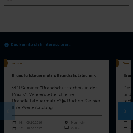
Das könnte dich interessieren…
Seminar
Semina
Brandfallsteuermatrix Brandschutztechnik
Bran
VDI Seminar "Brandschutztechnik in der
Das 
Praxis": Wie erstelle ich eine
und 
Brandfallsteuermatrix? ▶ Buchen Sie hier
tech
Ihre Weiterbildung!
▶ Me
Durchführungen
Durch
Veranstaltungsdatum
Veranstaltungsort
Veran
08. – 09.10.2026
Mannheim
1
17. – 18.06.2027
Online
0