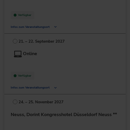
Verfügbar
Infos zum Veranstaltungsort
Eggenfeldener Str. 100
81929 München
21. – 22. September 2027
Deutschland
Online
+49 89/99345-0
zur Website
Verfügbar
Infos zum Veranstaltungsort
Deutschland
24. – 25. November 2027
+49 211/6214-201
Neuss, Dorint Kongresshotel Düsseldorf Neuss **