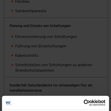
Holzbau
Sandwichpaneele
Planung und Einsatz von Schottungen
Dimensionierung von Schottungen
Führung von Einzelleitungen
Kabelschotts
Schnittstellen von Schottungen zu anderen
Brandschutzbauteilen
Sonderfall Zwischendecke im notwendigen Flur als
Installationsstrasse
Besonderheiten und Planungsaufwand für den
zulassungskonformen Einbau von Bauteilen