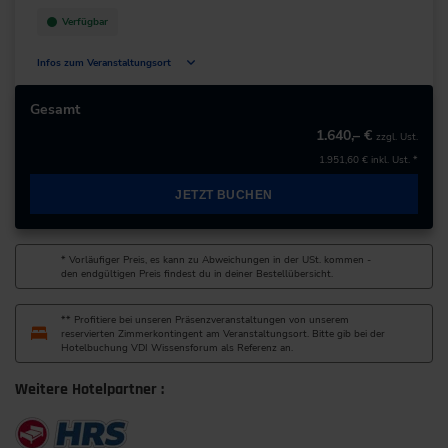
Verfügbar
Infos zum Veranstaltungsort
Selikumer Str. 25
41460 Neuss
Gesamt
Deutschland
1.640,– €
zzgl. Ust.
1.951,60 €
inkl. Ust. *
+49 2131/262-0
JETZT BUCHEN
zur Website
* Vorläufiger Preis, es kann zu Abweichungen in der USt. kommen -
den endgültigen Preis findest du in deiner Bestellübersicht.
** Profitiere bei unseren Präsenzveranstaltungen von unserem
reservierten Zimmerkontingent am Veranstaltungsort. Bitte gib bei der
Hotelbuchung VDI Wissensforum als Referenz an.
Weitere Hotelpartner :