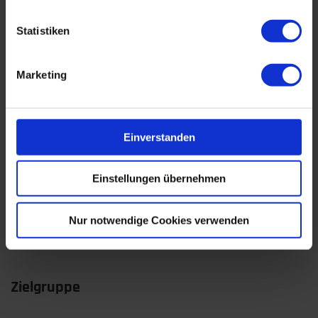
Statistiken
Seminarmethoden
Marketing
In diesem Seminar bekommst du die theoretischen
Grundlagen vermittelt, die dann im Rahmen von kleinen
Aufgabenstellungen einzeln und in kleinen Gruppen
Einverstanden
gelöst werden. Die Fallbeispiele werden nachbesprochen
und erläutert. Anhand von Fotos aus der Praxis wird auf
Problembereiche hingewiesen, mögliche Fallstricke
Einstellungen übernehmen
werden erläutert. Du profitierst durch die Einzel- und
Gruppenarbeiten und dem Erfahrungsaustausch bei der
Lösungsfindung der Aufgaben.
Nur notwendige Cookies verwenden
Zielgruppe