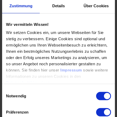
Flurwände, Rohdecke
Zustimmung
Details
Über Cookies
Abhangdecke
Wir vermitteln Wissen!
Lampen, Kabel
Wir setzen Cookies ein, um unsere Webseiten für Sie
Trassen in der Zwischendecke
stetig zu verbessern. Einige Cookies sind optional und
ermöglichen uns Ihren Webseitenbesuch zu erleichtern,
Diskussion und Besprechung von Beispielen aus der
Ihnen ein bestmögliches Nutzungserlebnis zu schaffen
Teilnehmendenschaft
oder den Erfolg unseres Marketings zu analysieren, um
so unser Angebot noch personalisierter gestalten zu
Die Seminarteilnehmenden können hier zu
können. Sie finden hier unser
Impressum
sowie weitere
ihren laufenden
Informationen zu unseren Cookies in den
Projekten Fragen stellen. Hierzu sind die
Datenschutzhinweisen
.
Unterlagen per
USB-Stick für die Präsentation mitzubringen.
Einwilligungsauswahl
Notwendig
Programm-PDF
( PDF, 541 KB)
Herunterladen
Präferenzen