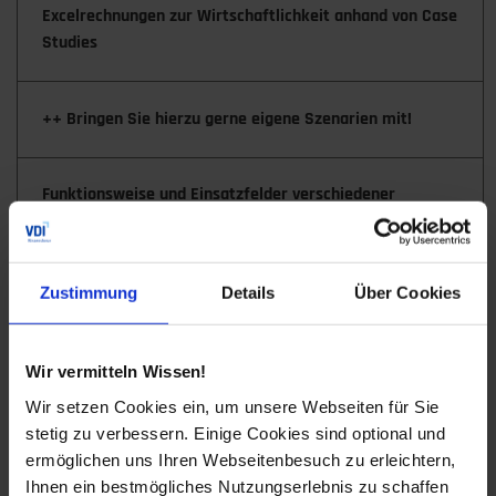
Excelrechnungen zur Wirtschaftlichkeit anhand von Case
Studies
++ Bringen Sie hierzu gerne eigene Szenarien mit!
Funktionsweise und Einsatzfelder verschiedener
stationärer Batteriespeicher
Vor- und Nachteile der unterschiedlichen
stationären Batteriespeicher bei Bau, Betrieb,
Zustimmung
Details
Über Cookies
Kosten und Rohstoffeinsatz
Lithium-Ionen: Der Standard
Wir vermitteln Wissen!
Wenn große Energiemengen und
Wir setzen Cookies ein, um unsere Webseiten für Sie
Zyklenfestigkeit im Fokus stehen: Redox-Flow
stetig zu verbessern. Einige Cookies sind optional und
ermöglichen uns Ihren Webseitenbesuch zu erleichtern,
Second Life Akkus Elektroautos: Preisverfall
Ihnen ein bestmögliches Nutzungserlebnis zu schaffen
durch Batterieschwemme?