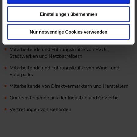
Zielgruppe
Einstellungen übernehmen
Energiemanagende und Energiereferierende sowie
technische
Nur notwendige Cookies verwenden
Verantwortliche von KMUs
Mitarbeitende und Führungskräfte von EVUs,
Stadtwerken und Netzbetreibern
Mitarbeitende und Führungskräfte von Wind- und
Solarparks
Mitarbeitende von Direktvermarktern und Herstellern
Quereinsteigende aus der Industrie und Gewerbe
Vertretungen von Behörden