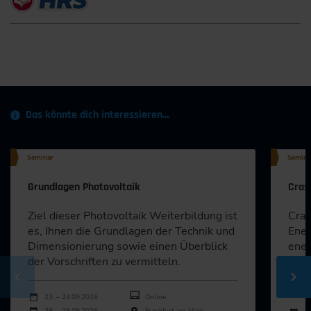
Das könnte dich interessieren…
Seminar
Semina
Grundlagen Photovoltaik
Cras
Ziel dieser Photovoltaik Weiterbildung ist
Cras
es, Ihnen die Grundlagen der Technik und
Ener
Dimensionierung sowie einen Überblick
ener
der Vorschriften zu vermitteln.
Führ
hier.
Durchführungen
Veranstaltungsdatum
Veranstaltungsort
23. – 24.09.2026
Online
Durch
28. – 29.09.2026
Frankfurt am Main