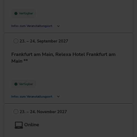
zur Website
Verfügbar
Infos zum Veranstaltungsort
Deutschland
23. – 24. September 2027
+49 211/6214-201
Frankfurt am Main, Relexa Hotel Frankfurt am
Main **
Verfügbar
Infos zum Veranstaltungsort
Lurgiallee 2
60439 Frankfurt am Main
23. – 24. November 2027
Deutschland
Online
+49 69/95778-0