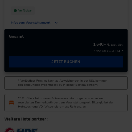
zur Website
Verfügbar
Infos zum Veranstaltungsort
Deutschland
Gesamt
1.640,– €
zzgl. Ust.
+49 211/6214-201
1.951,60 €
inkl. Ust. *
JETZT BUCHEN
* Vorläufiger Preis, es kann zu Abweichungen in der USt. kommen -
den endgültigen Preis findest du in deiner Bestellübersicht.
** Profitiere bei unseren Präsenzveranstaltungen von unserem
reservierten Zimmerkontingent am Veranstaltungsort. Bitte gib bei der
Hotelbuchung VDI Wissensforum als Referenz an.
Weitere Hotelpartner :