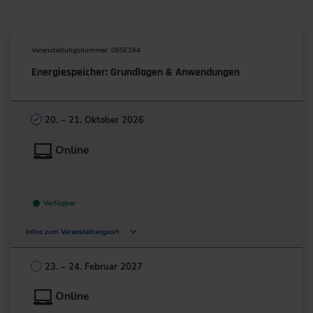
Veranstaltungsnummer: 06SE164
Energiespeicher: Grundlagen & Anwendungen
20. – 21. Oktober 2026
Online
Verfügbar
Infos zum Veranstaltungsort
Deutschland
23. – 24. Februar 2027
+49 211/6214-201
Online