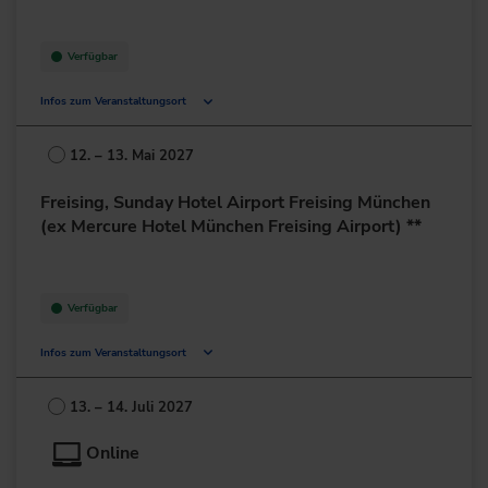
Verfügbar
Infos zum Veranstaltungsort
Deutschland
12. – 13. Mai 2027
+49 211/6214-201
Freising, Sunday Hotel Airport Freising München
(ex Mercure Hotel München Freising Airport) **
Verfügbar
Infos zum Veranstaltungsort
Dr.-von-Daller-Str. 1-3
85356 Freising
13. – 14. Juli 2027
Deutschland
Online
+49 8161/532-0