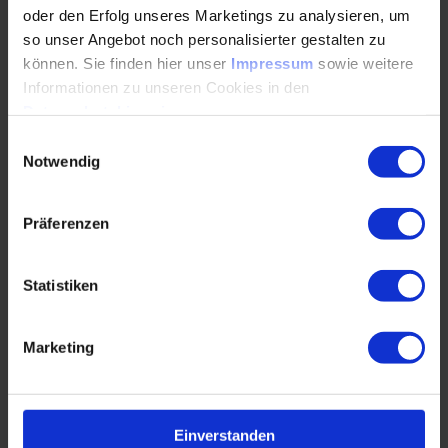
oder den Erfolg unseres Marketings zu analysieren, um
Neue Speichertechnologien und Trends
so unser Angebot noch personalisierter gestalten zu
können. Sie finden hier unser
Impressum
sowie weitere
Informationen zu unseren Cookies in den
Programm-PDF
( PDF, 641 KB)
Herunterladen
Datenschutzhinweisen
.
Einwilligungsauswahl
Notwendig
Seminarmethoden
Präferenzen
Im Seminar werden in Übungen zum einen eine
Machbarkeitsanalyse unterschiedlicher Stromspeicher
Statistiken
und
Excelrechnungen zur Wirtschaftlichkeit der
Marketing
Sektorkopplung mit den Teilnehmenden durchgespielt.
Einverstanden