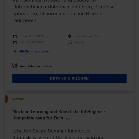
Unternehmen erfolgreich einführen, Prozesse
optimieren, Chancen nutzen und Risiken
reduzieren.
Durchführungen
Veranstaltungsdatum
Veranstaltungsort
20. – 21.10.2026
Frankfurt am Main
15. – 16.02.2027
Online
Alle Termine ansehen
Auch Inhouse buchbar
DETAILS & BUCHEN
Seminar
Machine Learning und Künstliche Intelligenz –
Kompaktwissen für Fach- …
Erhalten Sie im Seminar fundiertes
Kompaktwissen zu Machine Learning und