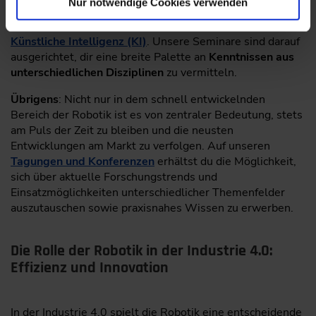
Nur notwendige Cookies verwenden
Technologien und Ansätze aus zahlreichen Teildisziplinen
wie
Informatik, Maschinenbau, Elektrotechnik und
Künstliche Intelligenz (KI)
. Unsere Seminare sind darauf
ausgerichtet, dir eine breite Palette an
Kenntnissen aus
unterschiedlichen Disziplinen
zu vermitteln.
Übrigens
: Nicht nur in dem schnell entwickelnden
Bereich der Robotik ist es von zentraler Bedeutung, stets
am Puls der Zeit zu bleiben und die neusten
Entwicklungen am Markt zu verfolgen. Auf unseren
Tagungen und Konferenzen
erhältst du die Möglichkeit,
sich über aktuelle Forschungstrends und
Einsatzmöglichkeiten unterschiedlicher Themenfelder
auszutauschen sowie praxisnahes Wissen zu erwerben.
Die Rolle der Robotik in der Industrie 4.0:
Effizienz und Innovation
In der Industrie 4.0 spielt die Robotik eine entscheidende