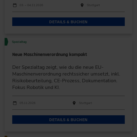
Durchführungen
Veranstaltungsdatum
Veranstaltungsort
03. – 04.11.2026
Stuttgart
DETAILS & BUCHEN
Spezialtag
Neue Maschinenverordnung kompakt
Der Spezialtag zeigt, wie du die neue EU-
Maschinenverordnung rechtssicher umsetzt, inkl.
Risikobeurteilung, CE-Prozess, Dokumentation.
Fokus Robotik und KI.
Durchführungen
Veranstaltungsdatum
Veranstaltungsort
05.11.2026
Stuttgart
DETAILS & BUCHEN