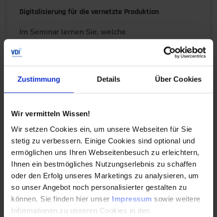
Digitalisierung für die vernetzte Produktion
Im Seminar lernen Sie, welche
Digitalisierungsmaßnahmen für Ihr Unternehmen
das größte Potential für den Unternehmenserfolg
bieten.
Zustimmung
Details
Über Cookies
Durchführungen
Veranstaltungsdatum
Veranstaltungsort
26. – 27.11.2026
Frankfurt am Main
08. – 09.02.2027
Online
Alle Termine ansehen
Wir vermitteln Wissen!
Wir setzen Cookies ein, um unsere Webseiten für Sie
Auch Inhouse buchbar
stetig zu verbessern. Einige Cookies sind optional und
ermöglichen uns Ihren Webseitenbesuch zu erleichtern,
DETAILS & BUCHEN
Ihnen ein bestmögliches Nutzungserlebnis zu schaffen
oder den Erfolg unseres Marketings zu analysieren, um
so unser Angebot noch personalisierter gestalten zu
Tagung/Kongress
können. Sie finden hier unser
Impressum
sowie weitere
28. VDI-Kongress AUTOMATION 2027
Informationen zu unseren Cookies in den