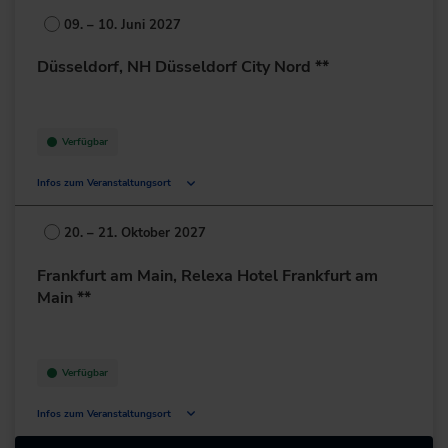
85356 Freising
09. – 10. Juni 2027
Deutschland
Düsseldorf, NH Düsseldorf City Nord **
+49 8161/532-0
zur Website
Verfügbar
Infos zum Veranstaltungsort
Münsterstr. 232-238
40470 Düsseldorf
20. – 21. Oktober 2027
Deutschland
Frankfurt am Main, Relexa Hotel Frankfurt am
+49 211/239486-0
Main **
zur Website
Verfügbar
Infos zum Veranstaltungsort
Lurgiallee 2