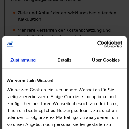
Entwicklungsbegleitende Kalkulation
Ziele und Ablauf der entwicklungsbegleitenden
Kalkulation
Mehrere Verfahren der Kostenschätzung und
Kurzkalkulation, Kostenwachstumsgesetze
Genauigkeit und Aufwand von
Kostenschätzungen
Zustimmung
Details
Über Cookies
Hinweise zur Vereinfachung von
Kostenschätzungen und zur Verbesserung der
Genauigkeit
Wir vermitteln Wissen!
Detailliertes Rechenbeispiel für
Wir setzen Cookies ein, um unsere Webseiten für Sie
unterschiedliche Fertigungs-
stetig zu verbessern. Einige Cookies sind optional und
verfahren mit Arbeitsplan
ermöglichen uns Ihren Webseitenbesuch zu erleichtern,
Ihnen ein bestmögliches Nutzungserlebnis zu schaffen
Vorstellung des Kostenschätz-Tools CoCoS
oder den Erfolg unseres Marketings zu analysieren, um
Kostenschätzung in Elektrotechnik und
so unser Angebot noch personalisierter gestalten zu