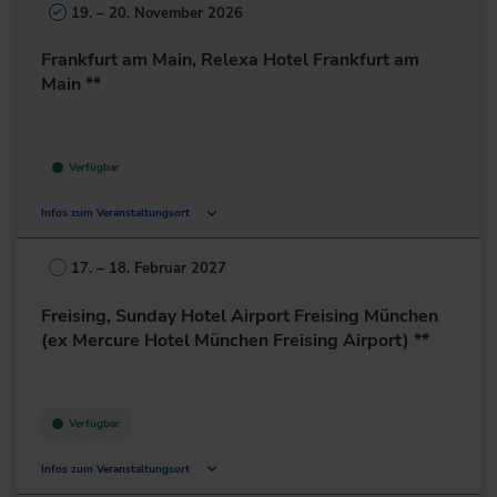
19. – 20. November 2026
Frankfurt am Main, Relexa Hotel Frankfurt am
Main **
Verfügbar
Infos zum Veranstaltungsort
Lurgiallee 2
60439 Frankfurt am Main
17. – 18. Februar 2027
Deutschland
Freising, Sunday Hotel Airport Freising München
+49 69/95778-0
(ex Mercure Hotel München Freising Airport) **
zur Website
Verfügbar
Infos zum Veranstaltungsort
Dr.-von-Daller-Str. 1-3