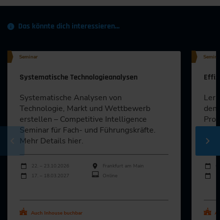
Das könnte dich interessieren…
Seminar
Semina
Systematische Technologieanalysen
Effi
Systematische Analysen von
Lern
Technologie, Markt und Wettbewerb
den 
erstellen – Competitive Intelligence
Prod
Seminar für Fach- und Führungskräfte.
und 
Mehr Details hier.
Info
Durchführungen
Durch
Veranstaltungsdatum
Veranstaltungsort
Veran
22. – 23.10.2026
Frankfurt am Main
0
17. – 18.03.2027
Online
1
Alle Termine ansehen
Al
Auch Inhouse buchbar
Au