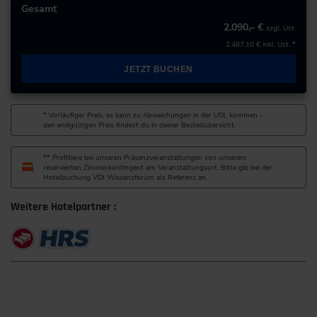
60439 Frankfurt am Main
Gesamt
Deutschland
2.090,– €
zzgl. Ust.
2.487,10 €
inkl. Ust. *
+49 69/95778-0
JETZT BUCHEN
zur Website
* Vorläufiger Preis, es kann zu Abweichungen in der USt. kommen -
den endgültigen Preis findest du in deiner Bestellübersicht.
** Profitiere bei unseren Präsenzveranstaltungen von unserem
reservierten Zimmerkontingent am Veranstaltungsort. Bitte gib bei der
Hotelbuchung VDI Wissensforum als Referenz an.
Weitere Hotelpartner :