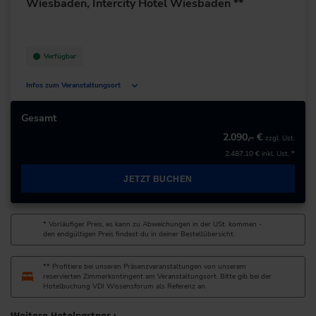
Wiesbaden, Intercity Hotel Wiesbaden **
Verfügbar
Infos zum Veranstaltungsort
Klingholzstraße 6
65189 Wiesbaden
Gesamt
Deutschland
2.090,– €
zzgl. Ust.
2.487,10 €
inkl. Ust. *
+49 611/29088-0
JETZT BUCHEN
zur Website
* Vorläufiger Preis, es kann zu Abweichungen in der USt. kommen -
den endgültigen Preis findest du in deiner Bestellübersicht.
** Profitiere bei unseren Präsenzveranstaltungen von unserem
reservierten Zimmerkontingent am Veranstaltungsort. Bitte gib bei der
Hotelbuchung VDI Wissensforum als Referenz an.