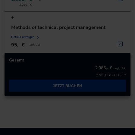
2.090,– €
Methods of technical project management
Details anzeigen
95,– €
zzgl. Ust.
Gesamt
2.085,– €
zzgl. Ust.
2.481,15 €
inkl. Ust. *
JETZT BUCHEN