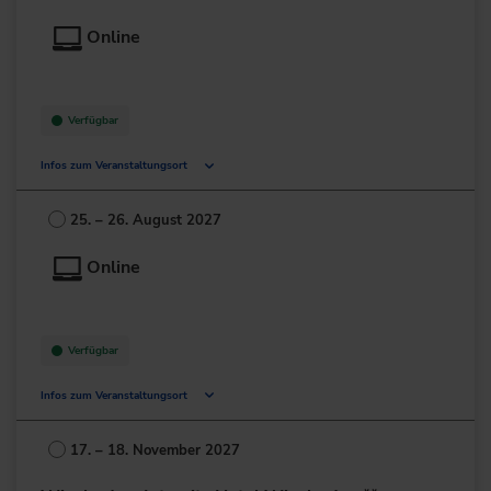
Deutschland
Online
+49 69/95778-0
zur Website
Verfügbar
Infos zum Veranstaltungsort
Deutschland
25. – 26. August 2027
+49 211/6214-201
Online
Verfügbar
Infos zum Veranstaltungsort
Deutschland
17. – 18. November 2027
+49 211/6214-201