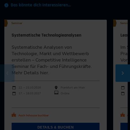
Das könnte dich interessieren…
Seminar
Semina
Systematische Technologieanalysen
Lean
Systematische Analysen von
Im S
Technologie, Markt und Wettbewerb
Prax
erstellen – Competitive Intelligence
Vorg
Seminar für Fach- und Führungskräfte.
Ihre
Mehr Details hier.
gest
Durchführungen
Durch
Veranstaltungsdatum
Veranstaltungsort
Veran
22. – 23.10.2026
Frankfurt am Main
2
17. – 18.03.2027
Online
2
Alle Termine ansehen
Al
Auch Inhouse buchbar
Au
DETAILS & BUCHEN