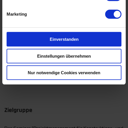
Marketing
Seminarmethoden
Die Seminarinhalte werden in klarer und strukturierter
Einverstanden
Form dargestellt und übermittelt. Alle Themen werden
mit zahlreichen Beispielen aus der Praxis ergänzt. Dabei
Einstellungen übernehmen
erhalerhältst du fortlaufend Gelegenheit, deine
individuellen Fälle und Begebenheiten zu reflektieren
und zu besprechen. Anhand von Übungsbeispielen in
Nur notwendige Cookies verwenden
kleinen Arbeitsgruppen werden die Inhalte vertieft und
alle praxisorientierten Fragen beantwortet.
Zielgruppe