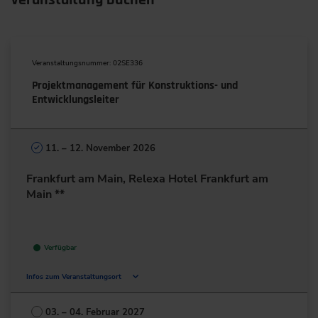
Veranstaltung buchen
Veranstaltungsnummer: 02SE336
Projektmanagement für Konstruktions- und
Entwicklungsleiter
11. – 12. November 2026
Frankfurt am Main, Relexa Hotel Frankfurt am
Main **
Verfügbar
Infos zum Veranstaltungsort
Lurgiallee 2
60439 Frankfurt am Main
03. – 04. Februar 2027