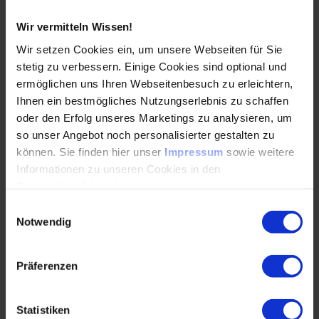
Praxisorientierte Planungs-Tool für Konstruktions- und
Entwicklungsprojekte
Wir vermitteln Wissen!
Planungswerkzeuge sind das Handwerkszeug für alle
Wir setzen Cookies ein, um unsere Webseiten für Sie
Beteiligten.
stetig zu verbessern. Einige Cookies sind optional und
Sie müssen pragmatisch anwendbar sein und einen
ermöglichen uns Ihren Webseitenbesuch zu erleichtern,
direkten
Ihnen ein bestmögliches Nutzungserlebnis zu schaffen
Nutzen haben. Hier werden zu folgenden
oder den Erfolg unseres Marketings zu analysieren, um
Anwendungsfällen
so unser Angebot noch personalisierter gestalten zu
Planungs-Tools (mit und ohne IT) besprochen:
können. Sie finden hier unser
Impressum
sowie weitere
Anforderungsanalyse und Zieldefinition
Informationen zu unseren Cookies in den
Datenschutzhinweisen
.
Zeitplanung und Terminpläne
Einwilligungsauswahl
Kapazitäts- und Einsatzplanung
Notwendig
Controlling-Tools
Präferenzen
Programm-PDF
( PDF, 550 KB)
Herunterladen
Statistiken