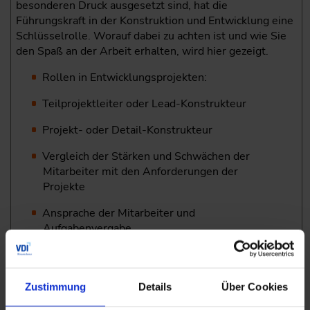
besonderen Druck ausgesetzt sind, hat die
Führungskraft in der Konstruktion und Entwicklung eine
Schlüsselrolle. Worauf dabei zu achten ist und wie Sie
den Spaß an der Arbeit erhalten, wird hier gezeigt.
Rollen in Entwicklungsprojekten:
Teilprojektleiter oder Lead-Konstrukteur
Projekt- oder Detail-Konstrukteur
Vergleich der Stärken und Schwächen der
Mitarbeiter mit den Anforderungen der
Projekte
Ansprache der Mitarbeiter und
Aufgabenvergabe
Erhaltung der Freude an der Arbeit und der
Kreativität bei den Mitarbeitern
Zustimmung
Details
Über Cookies