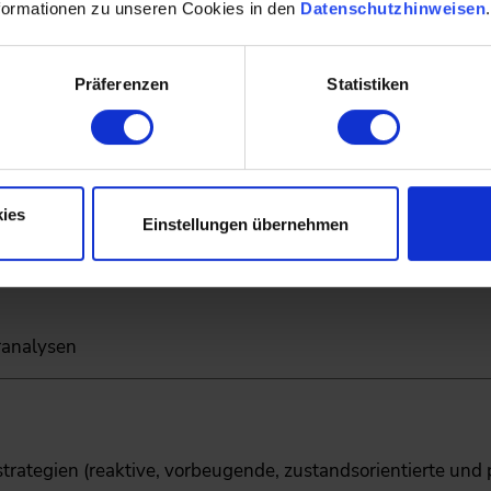
formationen zu unseren Cookies in den
Datenschutzhinweisen
ngsphase
Präferenzen
Statistiken
klus
s Asset Management nach ISO 55000
tzung einer erfolgreichen Asset Strategie
ies
Einstellungen übernehmen
t Plan
ranalysen
rategien (reaktive, vorbeugende, zustandsorientierte und 