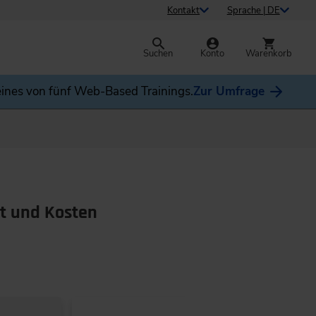
Kontakt
Sprache | DE
Suchen
Konto
Warenkorb
ines von fünf Web-Based Trainings.
Zur Umfrage
it und Kosten