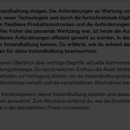
standhaltung steigen. Die Anforderungen an Wartung un
 neuer Technologien und durch die fortschreitende Digi
dern flexiblere Produktionsstrecken und die Anforderu
s früher das passende Werkzeug war, ist heute die Au
esen Anforderungen effizient gerecht zu werden. In dies
er Instandhaltung kennen. Du erfährst, wie du anhand d
en für deine Instandhaltung beantwortest.
t einen Überblick über wichtige Begriffe, aktuelle Rahmen
ngsstrategie. Du lernst welchen Einfluss die Asset Strate
thoden zur Verfügung stehen, um die Instandhaltungsstra
Kenntnisse vertieft und die verschiedenen Alternativen be
e Kernkompetenz deiner Instandhaltung ableiten und darau
n auswählst. Zum Abschluss erfährst du, wie die Ersatztei
e in der betrieblichen Praxis umzusetzen.