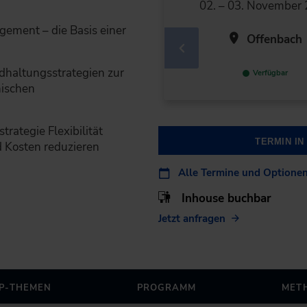
02. – 03. November
gement – die Basis einer
Offenbach
dhaltungsstrategien zur
Verfügbar
nischen
rategie Flexibilität
TERMIN I
 Kosten reduzieren
Alle Termine und Optione
Inhouse buchbar
Jetzt anfragen
P-THEMEN
PROGRAMM
MET