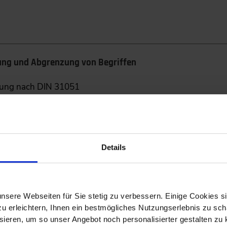
tung und Abgrenzung von Begriffen
tung nach DIN 31051
tung
en und Trends
e in der Instandhaltung
Details
zyklusmanagement
nsere Webseiten für Sie stetig zu verbessern. Einige Cookies s
e?
 erleichtern, Ihnen ein bestmögliches Nutzungserlebnis zu scha
ieren, um so unser Angebot noch personalisierter gestalten zu k
 auf den Anlagenlebenszyklus in der