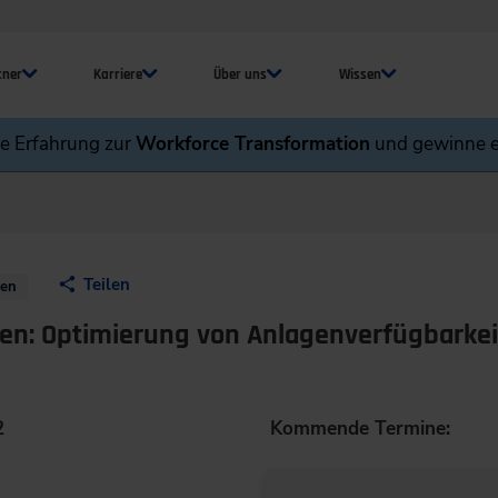
tner
Karriere
Über uns
Wissen
ne Erfahrung zur
Workforce Transformation
und gewinne e
Teilen
nen
ien: Optimierung von Anlagenverfügbarke
2
Kommende Termine: