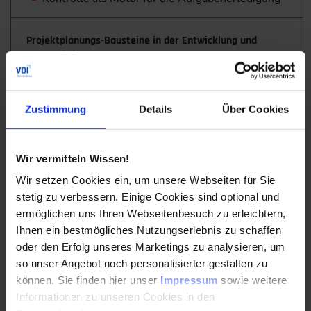
Projektplanungs-Bausteine in der Entwicklung und
Konstruktion
Requirements Management
Zustimmung
Details
Über Cookies
Aufwandsabschätzung beim Projektstart
Realistische Zuordnung der budgetierten
Stunden
Wir vermitteln Wissen!
Ressourcen- und Terminplanung
Wir setzen Cookies ein, um unsere Webseiten für Sie
stetig zu verbessern. Einige Cookies sind optional und
Kostenplan
ermöglichen uns Ihren Webseitenbesuch zu erleichtern,
Ihnen ein bestmögliches Nutzungserlebnis zu schaffen
Durch Steuerung und Controlling den Projekterfolg
oder den Erfolg unseres Marketings zu analysieren, um
sicherstellen
so unser Angebot noch personalisierter gestalten zu
können. Sie finden hier unser
Impressum
sowie weitere
Erkennen von Abweichungen
Informationen zu unseren Cookies in den