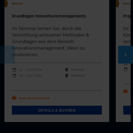
Seminar
Semina
Grundlagen Innovationsmanagements
Proj
Im Seminar lernen Sie, durch die
Im S
Vermittlung wirksamer Methoden &
Kons
Grundlagen aus dem Bereich
lern
Innovationsmanagement, Ideen zu
effe
produzieren.
Durch
Veran
1
Durchführungen
0
Veranstaltungsdatum
Veranstaltungsort
22. – 23.10.2026
München
23. – 24.11.2026
Offenbach
Al
Alle Termine ansehen
Au
Auch Inhouse buchbar
DETAILS & BUCHEN