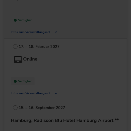
Verfügbar
Infos zum Veranstaltungsort
Amelia-Mary-Earhart-Straße 10
60549 Frankfurt am Main
17. – 18. Februar 2027
Deutschland
Online
+49 69/900276-0
zur Website
Verfügbar
Infos zum Veranstaltungsort
Deutschland
15. – 16. September 2027
+49 211/6214-201
Hamburg, Radisson Blu Hotel Hamburg Airport **