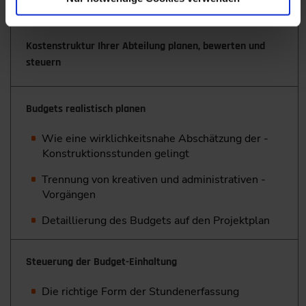
Claim Management richtig anwenden
Kostenstruktur Ihrer Abteilung planen, ­bewerten und
steuern
Budgets realistisch planen
Wie eine wirklichkeitsnahe Abschätzung der ­
Konstruktionsstunden gelingt
Trennung von kreativen und administrativen ­
Vorgängen
Detaillierung des Budgets auf den Projektplan
Steuerung der Budget-Einhaltung
Die richtige Form der Stundenerfassung