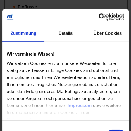
Einflüsse
Software im Prüfmitteleinsatz
Prüfprozessplanung
Zustimmung
Details
Über Cookies
Anforderungen an den Prüfprozess
Wir vermitteln Wissen!
Messunsicherheit
Wir setzen Cookies ein, um unsere Webseiten für Sie
Fehlerquellen beim Messen
stetig zu verbessern. Einige Cookies sind optional und
ermöglichen uns Ihren Webseitenbesuch zu erleichtern,
Unsicherheitsursachen
Ihnen ein bestmögliches Nutzungserlebnis zu schaffen
oder den Erfolg unseres Marketings zu analysieren, um
Einflussgrößen
so unser Angebot noch personalisierter gestalten zu
Vollständiges Messergebnis
können. Sie finden hier unser
Impressum
sowie weitere
Informationen zu unseren Cookies in den
Berechnung der Standardunsicherheit einer
Datenschutzhinweisen
.
Messgröße
Einwilligungsauswahl