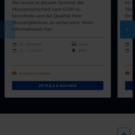
Sie lernen in diesem Seminar die
Im S
Messunsicherheit nach GUM zu
Verz
berechnen und die Qualität Ihrer
Eins
Messergebnisse zu verbessern. Mehr
Prüf
Informationen hier.
Qual
Durchführungen
Durch
Veranstaltungsdatum
Veranstaltungsort
Veran
07. – 08.09.2026
Online
2
16. – 17.11.2026
Berlin
1
Alle Termine ansehen
Al
Auch Inhouse buchbar
Au
DETAILS & BUCHEN
Zur