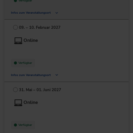
Verfügbar
Infos zum Veranstaltungsort
Deutschland
09. – 10. Februar 2027
+49 211/6214-201
Online
Verfügbar
Infos zum Veranstaltungsort
Deutschland
31. Mai – 01. Juni 2027
+49 211/6214-201
Online
Verfügbar