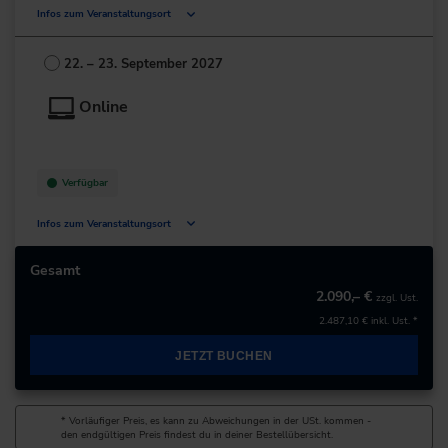
Infos zum Veranstaltungsort
Deutschland
22. – 23. September 2027
+49 211/6214-201
Online
Verfügbar
Infos zum Veranstaltungsort
Deutschland
Gesamt
2.090,– €
zzgl. Ust.
+49 211/6214-201
2.487,10 €
inkl. Ust. *
JETZT BUCHEN
* Vorläufiger Preis, es kann zu Abweichungen in der USt. kommen -
den endgültigen Preis findest du in deiner Bestellübersicht.