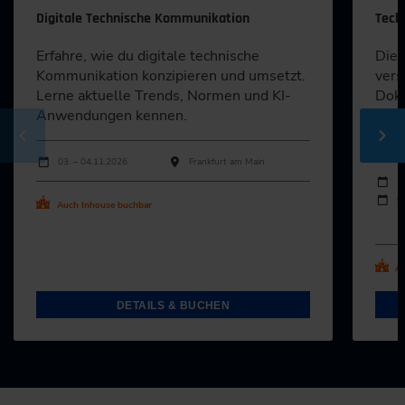
Digitale Technische Kommunikation
Tech
Erfahre, wie du digitale technische
Dies
Kommunikation konzipieren und umsetzt.
vers
Lerne aktuelle Trends, Normen und KI-
Doku
Anwendungen kennen.
Einh
umzu
Durchführungen
Veranstaltungsdatum
Veranstaltungsort
03. – 04.11.2026
Frankfurt am Main
Durch
Veran
1
0
Auch Inhouse buchbar
Al
Au
DETAILS & BUCHEN