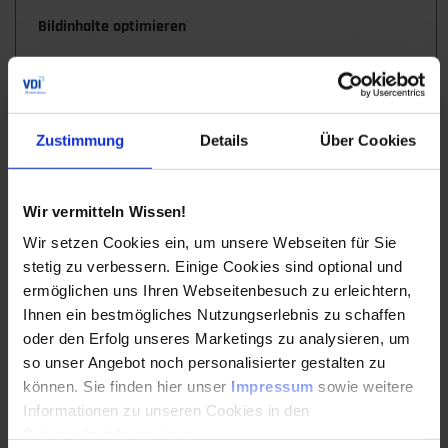
Bildinhalte optimieren
Üben Sie konkret Bilder mit den
Gestaltgesetzen zu analysieren und zu
verbessern
Zustimmung
Details
Über Cookies
Hände, Pfeile oder beides?
Farbe als Informationsträger
Wir vermitteln Wissen!
Hervorheben und Abschwächen von
Wir setzen Cookies ein, um unsere Webseiten für Sie
Bildinhalten
stetig zu verbessern. Einige Cookies sind optional und
Text und Bild verknüpfen: Mit
ermöglichen uns Ihren Webseitenbesuch zu erleichtern,
Bildunterschriften, durch Layout, durch Ziffern
Ihnen ein bestmögliches Nutzungserlebnis zu schaffen
und Hinweislinien
oder den Erfolg unseres Marketings zu analysieren, um
so unser Angebot noch personalisierter gestalten zu
können. Sie finden hier unser
Impressum
sowie weitere
Erstellungsaufwand bei der Bildgestaltung gering halten
Informationen zu unseren Cookies in den
Wann Sie Bilder brauchen und wann nicht
Datenschutzhinweisen
.