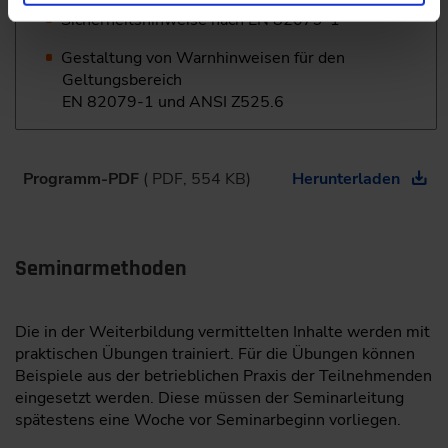
Sicherheitshinweise nach EN 82079-1
Gestaltung von Warnhinweisen für den
Geltungsbereich
EN 82079-1 und ANSI Z525.6
Programm-PDF
( PDF, 554 KB)
Herunterladen
Seminarmethoden
Die in der Weiterbildung vermittelten Inhalte werden mit
praktischen Übungen trainiert. Für die Übungen können
Beispiele aus der betrieblichen Praxis der Teilnehmenden
eingesetzt werden. Diese müssen der Seminarleitung
spätestens eine Woche vor Seminarbeginn vorliegen.