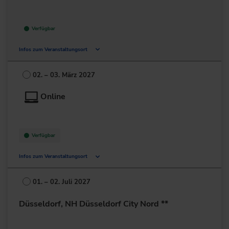
Verfügbar
Infos zum Veranstaltungsort
Münsterstr. 232-238
40470 Düsseldorf
02. – 03. März 2027
Deutschland
Online
+49 211/239486-0
zur Website
Verfügbar
Infos zum Veranstaltungsort
Deutschland
01. – 02. Juli 2027
+49 211/6214-201
Düsseldorf, NH Düsseldorf City Nord **