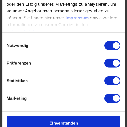
(ehemals DIN 7186 sowie TGL 19115 Teil 4)
oder den Erfolg unseres Marketings zu analysieren, um
so unser Angebot noch personalisierter gestalten zu
Erläuterung und Anwendung des
können. Sie finden hier unser
Impressum
sowie weitere
Abweichungsfortpflanzungs-
Informationen zu unseren Cookies in den
gesetzes sowie dem Zentralen Grenzwertsatz
Datenschutzhinweisen
.
der Statistik
Einwilligungsauswahl
Methoden und Vorgehensweisen zur
Notwendig
statistischen Toleranz-
analyse
Präferenzen
Einflussgrößen auf die Ausprägung der
Schließmaßverteilung
Statistiken
Gegenüberstellung der verschiedenen Methoden zur
statistischen Toleranzanalyse
Marketing
Allgemeine statistische Toleranzberechnung
Quadratische Toleranzberechnung (Root-Sum-
Einverstanden
Square RSS)