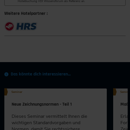
Hotelbuchung VDI Wissensforum als Referenz an.
Weitere Hotelpartner :
Das könnte dich interessieren…
Seminar
Semina
Neue Zeichnungsnormen - Teil 1
Maß-
Dieses Seminar vermittelt Ihnen die
Erla
wichtigen Standardvorgaben und
Form
Normen, damit Sie rechtssichere
Zeic