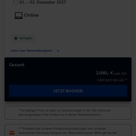
70794 Filderstadt
01. – 02. Dezember 2027
Deutschland
Online
+49 711/7781-0
zur Website
Verfügbar
Infos zum Veranstaltungsort
Deutschland
Gesamt
2.090,– €
zzgl. Ust.
+49 211/6214-201
2.487,10 €
inkl. Ust. *
JETZT BUCHEN
* Vorläufiger Preis, es kann zu Abweichungen in der USt. kommen -
den endgültigen Preis findest du in deiner Bestellübersicht.
** Profitiere bei unseren Präsenzveranstaltungen von unserem
reservierten Zimmerkontingent am Veranstaltungsort. Bitte gib bei der