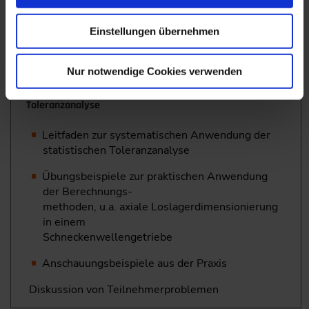
Simulationsverfahren nach Monte-Carlo
Einstellungen übernehmen
Numerisches Verfahren nach Faltung
Nur notwendige Cookies verwenden
Praktische Anwendung der statistischen
Toleranzanalyse
Leitfaden zur systematischen Anwendung der
statistischen Toleranzanalyse
Übungsbeispiele zur praktischen Anwendung
der Berechnungs-
methoden, u.a. axiale Loslagerdimensionierung
in einem
Schneckenwellengetriebe
Anschauungsbeispiele aus der Praxis
Diskussion von Teilnehmerproblemen