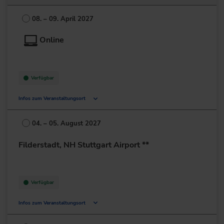
Kaiserleistr. 39
63067 Offenbach
08. – 09. April 2027
Deutschland
Online
+49 69/6802-0
zur Website
Verfügbar
Infos zum Veranstaltungsort
Deutschland
04. – 05. August 2027
+49 211/6214-201
Filderstadt, NH Stuttgart Airport **
Verfügbar
Infos zum Veranstaltungsort
Bonländer Hauptstr. 145