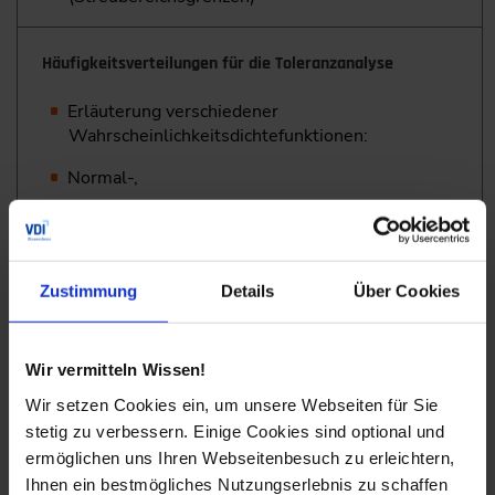
Häufigkeitsverteilungen für die Toleranzanalyse
Erläuterung verschiedener
Wahrscheinlichkeitsdichtefunktionen:
Normal-,
Rechteck-,
Dreieck,- oder
Zustimmung
Details
Über Cookies
Trapezverteilung
Bedeutung und Anwendung der
Häufigkeitsverteilungen
Wir vermitteln Wissen!
Wir setzen Cookies ein, um unsere Webseiten für Sie
↓
stetig zu verbessern. Einige Cookies sind optional und
ermöglichen uns Ihren Webseitenbesuch zu erleichtern,
Statistische Toleranzanalysemethoden
Ihnen ein bestmögliches Nutzungserlebnis zu schaffen