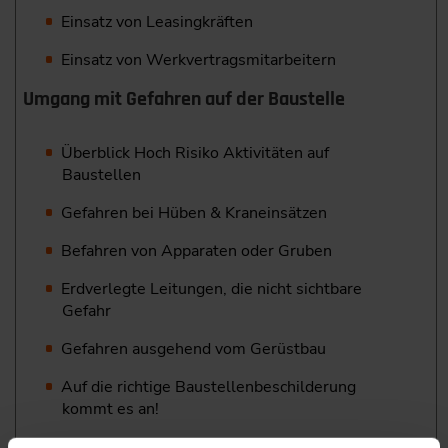
Einsatz von Leasingkräften
Einsatz von Werkvertragsmitarbeitern
Umgang mit Gefahren auf der Baustelle
Überblick Hoch Risiko Aktivitäten auf
Baustellen
Gefahren bei Hüben & Kraneinsätzen
Befahren von Apparaten oder Gruben
Erdverlegte Leitungen, die nicht sichtbare
Gefahr
Gefahren ausgehend vom Gerüstbau
Auf die richtige Baustellenbeschilderung
kommt es an!