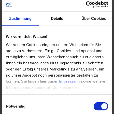
Arbeitssicherheit auf der Baustelle
Baustellensicherheitsplan – was gehört hier
Zustimmung
Details
Über Cookies
hinein?
Erstunterweisung Baustellenpersonal
Wir vermitteln Wissen!
Der Kontraktorenpass
Wir setzen Cookies ein, um unsere Webseiten für Sie
LMRA – Last Minute Risk Analysis
stetig zu verbessern. Einige Cookies sind optional und
ermöglichen uns Ihren Webseitenbesuch zu erleichtern,
Sicherheitskoordination & tägliches
Ihnen ein bestmögliches Nutzungserlebnis zu schaffen
Koordinationsmeeting
oder den Erfolg unseres Marketings zu analysieren, um
Safety Walks & Spot Check Audits
so unser Angebot noch personalisierter gestalten zu
können. Sie finden hier unser
Impressum
sowie weitere
Umgang mit Ereignissen
Informationen zu unseren Cookies in den
Besonderheiten im Umfeld chemischer
Datenschutzhinweisen
.
Anlagen
Einwilligungsauswahl
Notwendig
Qualitätssicherung auf der Baustelle