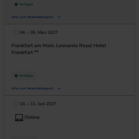
Verfügbar
Infos zum Veranstaltungsort
Niederkasseler Lohweg 179
40547 Düsseldorf
04. – 05. März 2027
Deutschland
Frankfurt am Main, Leonardo Royal Hotel
+49 211/52060-0
Frankfurt **
zur Website
Verfügbar
Infos zum Veranstaltungsort
Mailänder Straße 1
60598 Frankfurt am Main
10. – 11. Juni 2027
Deutschland
Online
+49 69/6802-0
zur Website