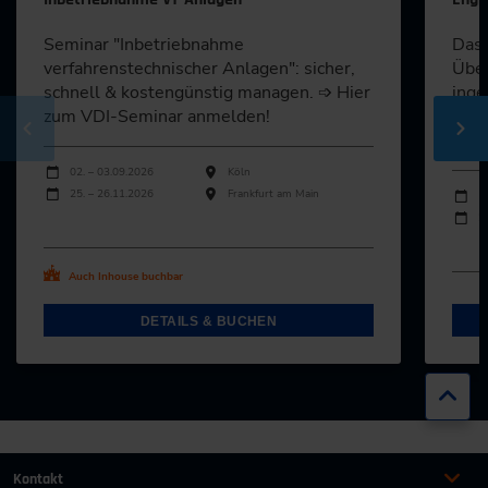
Seminar "Inbetriebnahme
Das 
verfahrenstechnischer Anlagen": sicher,
Über
schnell & kostengünstig managen. ➩ Hier
inge
zum VDI-Seminar anmelden!
beim
Anla
Durchführungen
Veranstaltungsdatum
Veranstaltungsort
02. – 03.09.2026
Köln
Durch
25. – 26.11.2026
Frankfurt am Main
Veran
1
2
Alle Termine ansehen
Al
Auch Inhouse buchbar
DETAILS & BUCHEN
Zur
Kontakt