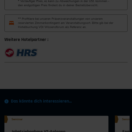
* Vorläufiger Preis, es kann zu Abweichungen in der USt. kommen -
den endgültigen Preis findest du in deiner Bestellübersicht.
** Profitiere bei unseren Präsenzveranstaltungen von unserem
reservierten Zimmerkontingent am Veranstaltungsort. Bitte gib bei der
Hotelbuchung VDI Wissensforum als Referenz an.
Weitere Hotelpartner :
Das könnte dich interessieren…
Seminar
Semina
Inbetriebnahme VT-Anlagen
Engi