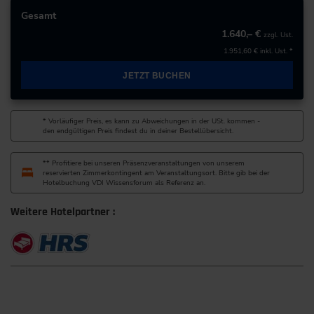
68159 Mannheim
Gesamt
Deutschland
1.640,– €
zzgl. Ust.
1.951,60 €
inkl. Ust. *
+49 621/3369-90
JETZT BUCHEN
zur Website
* Vorläufiger Preis, es kann zu Abweichungen in der USt. kommen -
den endgültigen Preis findest du in deiner Bestellübersicht.
** Profitiere bei unseren Präsenzveranstaltungen von unserem
reservierten Zimmerkontingent am Veranstaltungsort. Bitte gib bei der
Hotelbuchung VDI Wissensforum als Referenz an.
Weitere Hotelpartner :