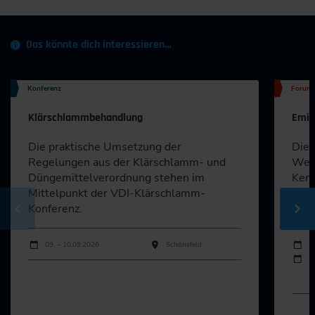
Das könnte dich interessieren…
Konferenz
Forum
Klärschlammbehandlung
Emis
Die praktische Umsetzung der
Dies
Regelungen aus der Klärschlamm- und
Weit
Düngemittelverordnung stehen im
Kenn
Mittelpunkt der VDI-Klärschlamm-
Vero
Konferenz.
Nor
Durchführungen
Durch
Veranstaltungsdatum
Veranstaltungsort
Veran
09. – 10.09.2026
Schönefeld
2
2
Al