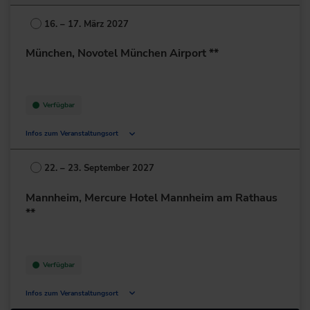
Kaiserleistr. 39
63067 Offenbach
16. – 17. März 2027
Deutschland
München, Novotel München Airport **
+49 69/6802-0
zur Website
Verfügbar
Infos zum Veranstaltungsort
Nordallee 29
85356 München
22. – 23. September 2027
Deutschland
Mannheim, Mercure Hotel Mannheim am Rathaus
+49 89/970513-0
**
zur Website
Verfügbar
Infos zum Veranstaltungsort
F7 5-13