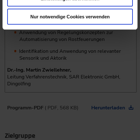
Effizienzsteigerung (z.B. Feldbussysteme,
HART-Protokoll, Advanced-Process-­Control)
Nur notwendige Cookies verwenden
Beispiele von Regelungskonzepten
Anwendung von Regelungskonzepten zur
Automatisierung von Rostfeuerungen
Identifikation und Anwendung von relevanter
Sensorik und Aktorik
Dr.-Ing. Martin Zwiellehner,
Leitung Verfahrenstechnik, SAR Elektronic GmbH,
Dingolfing
Programm-PDF
( PDF, 568 KB)
Herunterladen
Zielgruppe