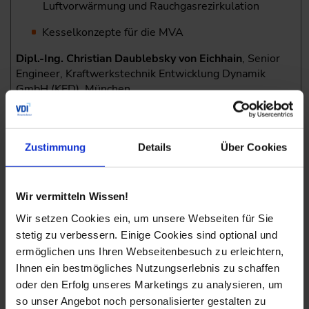
Luftvorwärmung und Rauchgasrezirkulation
Kesselkonzepte für die MVA
Dipl.-Ing. Christian Daublebsky von Eichhain
, Senior
Engineer, Kraftwerkstechnik Entwicklung Dynamik
GmbH (KED), München
Kesselauslegung – Beispielrechnung mit Power Plant
Simulator & Designer
Zustimmung
Details
Über Cookies
Vorstellung des Berechnungsprogramms
PowerPlantSimulator & Designer
Wir vermitteln Wissen!
Beispielübung: Parametervariationen an einem
Wir setzen Cookies ein, um unsere Webseiten für Sie
Beispiel- modell im Programm
stetig zu verbessern. Einige Cookies sind optional und
PowerPlantSimulator & Designer
ermöglichen uns Ihren Webseitenbesuch zu erleichtern,
Ihnen ein bestmögliches Nutzungserlebnis zu schaffen
(Heizwert, Luftüberschuss, Überhitzerschaltung,
oder den Erfolg unseres Marketings zu analysieren, um
Turbine, Verschmutzung)
so unser Angebot noch personalisierter gestalten zu