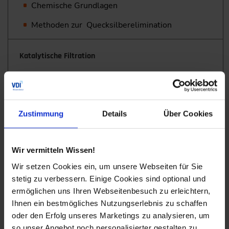
Chemische Grundlagen
Methoden zur Quecksilberelimination
Katalytische Filtration
Staubabtrennung und Entfernung gefährlicher
Stoffe aus der Gasphase
Bestandteile von katalytischen Filtern und
Zustimmung
Details
Über Cookies
Wirkungsweisen
UV-Fotooxidation
Wir vermitteln Wissen!
Wir setzen Cookies ein, um unsere Webseiten für Sie
Grundlagen der Fotooxidation
stetig zu verbessern. Einige Cookies sind optional und
ermöglichen uns Ihren Webseitenbesuch zu erleichtern,
Direkte und regenerative Fotooxidation
Ihnen ein bestmögliches Nutzungserlebnis zu schaffen
Anwendungsbeispiele
oder den Erfolg unseres Marketings zu analysieren, um
so unser Angebot noch personalisierter gestalten zu