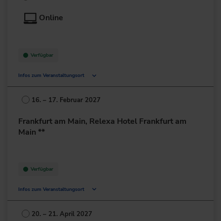
Deutschland
Online
+49 211/45530
zur Website
Verfügbar
Infos zum Veranstaltungsort
Deutschland
16. – 17. Februar 2027
+49 211/6214-201
Frankfurt am Main, Relexa Hotel Frankfurt am
Main **
Verfügbar
Infos zum Veranstaltungsort
Lurgiallee 2
60439 Frankfurt am Main
20. – 21. April 2027