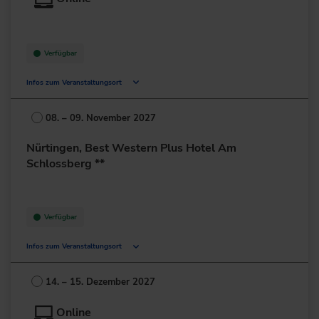
+49 40/75015-0
zur Website
Verfügbar
Infos zum Veranstaltungsort
Deutschland
08. – 09. November 2027
+49 211/6214-201
Nürtingen, Best Western Plus Hotel Am
Schlossberg **
Verfügbar
Infos zum Veranstaltungsort
Europastraße 13
72622 Nürtingen
14. – 15. Dezember 2027
Deutschland
Online