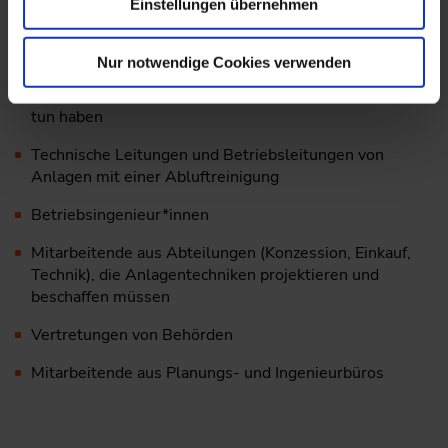
Einstellungen übernehmen
Das Seminar "Grundlagen der Abluftreinigungstechnik"
richtet sich an:
Nur notwendige Cookies verwenden
Berufseinsteigende, die mit Abluftreinigungstechnik zu
tun haben
Technische Leitungen und Betriebsleitungen von
Anlagen mit einer Abluftreinigung
Betriebsingenieur*innen
Mitarbeitende aus Abteilungen (Konzession, Einkauf,
Technik), die Anlagentechniken projektieren und
beschaffen müssen
Vertretungen von Behörden
Mitarbeitende aus Planungs- und Ingenieurbüros