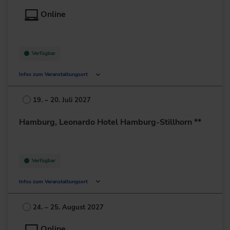
Deutschland
Online
+49 69/95778-0
zur Website
Verfügbar
Infos zum Veranstaltungsort
Deutschland
19. – 20. Juli 2027
+49 211/6214-201
Hamburg, Leonardo Hotel Hamburg-Stillhorn **
Verfügbar
Infos zum Veranstaltungsort
Stillhorner Weg 40
21109 Hamburg
24. – 25. August 2027
Deutschland
Online