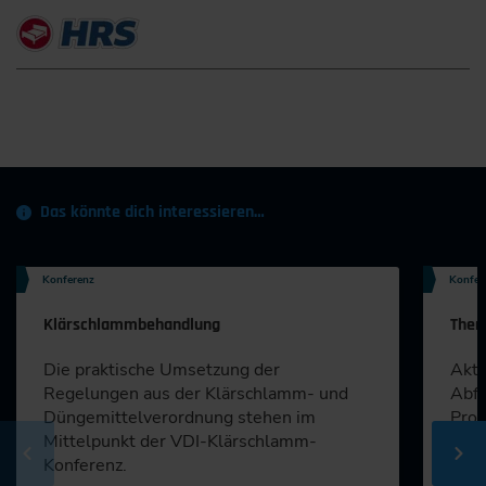
Das könnte dich interessieren…
Konferenz
Konfer
Klärschlammbehandlung
Ther
Die praktische Umsetzung der
Aktu
Regelungen aus der Klärschlamm- und
Abfa
Düngemittelverordnung stehen im
Proj
Mittelpunkt der VDI-Klärschlamm-
der 
Konferenz.
info