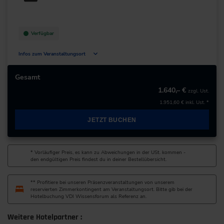
+49 7022/704-0
zur Website
Verfügbar
Infos zum Veranstaltungsort
Deutschland
Gesamt
1.640,– €
zzgl. Ust.
+49 211/6214-201
1.951,60 €
inkl. Ust. *
JETZT BUCHEN
* Vorläufiger Preis, es kann zu Abweichungen in der USt. kommen -
den endgültigen Preis findest du in deiner Bestellübersicht.
** Profitiere bei unseren Präsenzveranstaltungen von unserem
reservierten Zimmerkontingent am Veranstaltungsort. Bitte gib bei der
Hotelbuchung VDI Wissensforum als Referenz an.
Weitere Hotelpartner :