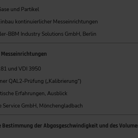
ase und Partikel
nbau kontinuierlicher ­Messeinrichtungen
er-BBM Industry Solutions GmbH, Berlin
r Messeinrichtungen
181 und VDI 3950
er QAL2-Prüfung („Kalibrierung“)
ische Erfahrungen, Ausblick
e Service GmbH, Mönchengladbach
e Bestimmung der Abgas­geschwindigkeit und des Volume