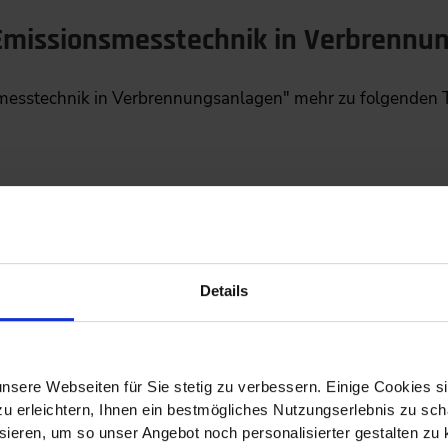
Emissionsmesstechnik in Verbrennu
smesstechnik in Verbrennungsanlagen" mehr zu folgenden
ng der Treibhausgasemissionen
Details
wachung der Emissionen
nsere Webseiten für Sie stetig zu verbessern. Einige Cookies s
 erleichtern, Ihnen ein bestmögliches Nutzungserlebnis zu scha
issionsdatenauswertung
ieren, um so unser Angebot noch personalisierter gestalten zu k