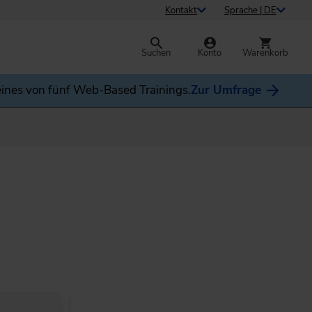
Kontakt
Sprache | DE
Suchen
Konto
Warenkorb
ines von fünf Web-Based Trainings.
Zur Umfrage