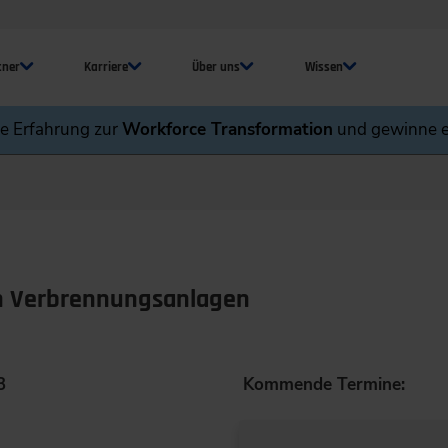
tner
Karriere
Über uns
Wissen
ne Erfahrung zur
Workforce Transformation
und gewinne e
n Verbrennungsanlagen
3
Kommende Termine: