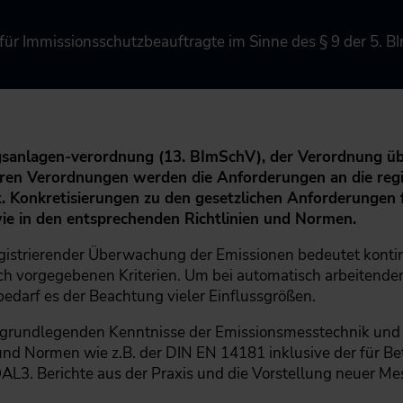
 für Immissionsschutzbeauftragte im Sinne des § 9 der 5. B
ngsanlagen-verordnung (13. BImSchV), der Verordnung ü
ren Verordnungen ­werden die Anforderungen an die regi
 Konkretisierungen zu den gesetz­lichen Anforderungen f
wie in den entsprechenden Richtlinien und Normen.
egistrierender Überwachung der Emissionen bedeutet kontin
h vorgegebenen Kriterien. Um bei automatisch arbeitende
bedarf es der Beachtung vieler Einflussgrößen.
e grundlegenden Kenntnisse der Emissionsmesstechnik und 
und Normen wie z.B. der DIN EN 14181 inklusive der für B
3. Berichte aus der Praxis und die Vorstellung neuer Me