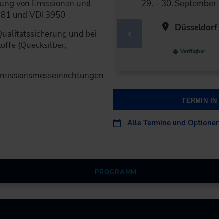
sung von Emissionen und
29. – 30. September
4181 und VDI 3950
Düsseldorf
ualitätssicherung und bei
offe (Quecksilber,
Verfügbar
Emissionsmesseinrichtungen
TERMIN I
Alle Termine und Optione
PROGRAMM