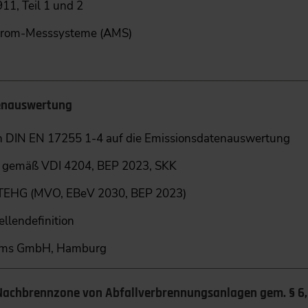
1, Teil 1 und 2
trom-­Messsysteme (AMS)
tenauswertung
n DIN EN 17255 1-4 auf die Emissionsdatenauswertung
 gemäß VDI 4204, BEP 2023, SKK
TEHG (MVO, EBeV 2030, BEP 2023)
ellendefinition
ems GmbH, Hamburg
Nachbrennzone von Abfallverbrennungsanlagen gem. § 6,