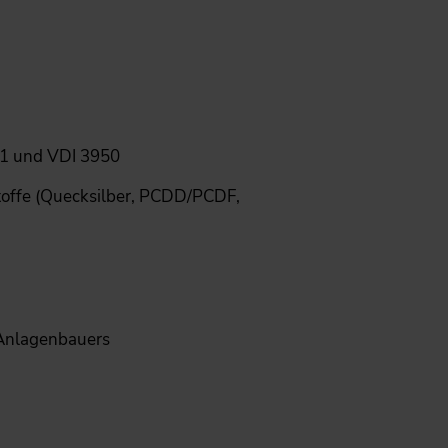
81 und VDI 3950
toffe (Quecksilber, PCDD/PCDF,
 Anlagenbauers