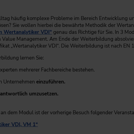
Alltag häufig komplexe Probleme im Bereich Entwicklung u
sen? Sie wollen hierbei die bewährte Methodik der Wertana
um Wertanalytiker VDI“
genau das Richtige für Sie. In 3 M
 Value Management. Am Ende der Weiterbildung absolviere
ikat „Wertanalytiker VDI“. Die Weiterbildung ist nach EN 12
bildung lernen Sie:
 Experten mehrerer Fachbereiche bestehen.
 in Unternehmen
einzuführen.
antwortlich umzusetzen.
 an dem Modul ist der vorherige Besuch folgender Veranst
tiker VDI, VM 1“