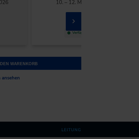
2026
10. – 12. Mai 2027
Neuss
Verfügbar
N DEN WARENKORB
n ansehen
LEITUNG