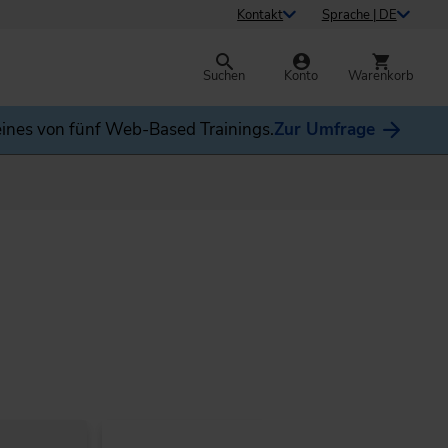
Kontakt
Sprache | DE
Suchen
Konto
Warenkorb
ines von fünf Web-Based Trainings.
Zur Umfrage