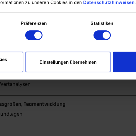
formationen zu unseren Cookies in den
Datenschutzhinweisen
Präferenzen
Statistiken
eitere Anwendungsgebiete
n
tion
en
ies
Einstellungen übernehmen
ise in Routineprozessen
 Wertanalysen
lussgrößen, Teamentwicklung
rundlagen