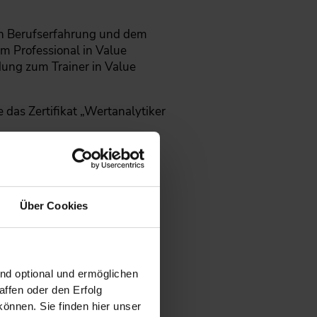
gen Berufserfahrung und dem
m Professional in Value
dung zum Trainer in Value
das Zertifikat „Wertanalytiker
Über Cookies
ind optional und ermöglichen
ffen oder den Erfolg
önnen. Sie finden hier unser