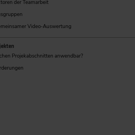
ktoren der Teamarbeit
gsgruppen
gemeinsamer Video-Auswertung
jekten
lchen Projekabschnitten anwendbar?
rderungen
g