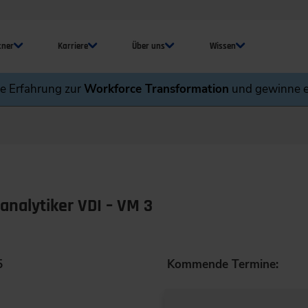
tner
Karriere
Über uns
Wissen
ne Erfahrung zur
Workforce Transformation
und gewinne e
analytiker VDI – VM 3
5
Kommende Termine: