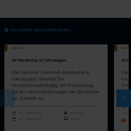
Das könnte dich interessieren…
Seminar
Semina
HV-Bordnetze in Fahrzeugen
Antri
Das Seminar „Hochvolt-Bordnetze in
Das 
Fahrzeugen“ bereitet Sie
einz
herstellerunabhängig, mit Praxisbezug
Antr
auf die Herausforderungen der Bordnetze
dies
der Zukunft vor
Durch
Veran
1
Durchführungen
Veranstaltungsdatum
Veranstaltungsort
17. – 18.09.2026
Offenbach
15. – 16.03.2027
Online
Au
Alle Termine ansehen