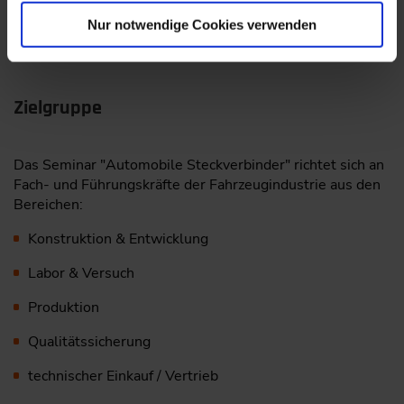
Nur notwendige Cookies verwenden
Programm-PDF
( PDF, 588 KB)
Herunterladen
Zielgruppe
Das Seminar "Automobile Steckverbinder" richtet sich an
Fach- und Führungskräfte der Fahrzeugindustrie aus den
Bereichen:
Konstruktion & Entwicklung
Labor & Versuch
Produktion
Qualitätssicherung
technischer Einkauf / Vertrieb