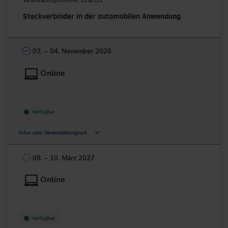
Veranstaltungsnummer: 01SE123
Steckverbinder in der automobilen Anwendung
03. – 04. November 2026
Online
Verfügbar
Infos zum Veranstaltungsort
Deutschland
09. – 10. März 2027
+49 211/6214-201
Online
Verfügbar