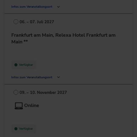
Infos zum Veranstaltungsort
Deutschland
06. – 07. Juli 2027
+49 211/6214-201
Frankfurt am Main, Relexa Hotel Frankfurt am
Main **
Verfügbar
Infos zum Veranstaltungsort
Lurgiallee 2
60439 Frankfurt am Main
09. – 10. November 2027
Deutschland
Online
+49 69/95778-0
zur Website
Verfügbar