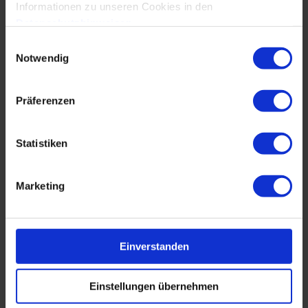
Informationen zu unseren Cookies in den
Spannungsklassen
Datenschutzhinweisen
.
Einwilligungsauswahl
Architektur BEV
Notwendig
Aufbau
Spannung, Strom
Präferenzen
Standards
Statistiken
Leitung
Anforderungen, zum Beispiel Schirmung
Marketing
Verarbeitung
Validierung
Einverstanden
Abschlussdiskussion und Ausblick
Einstellungen übernehmen