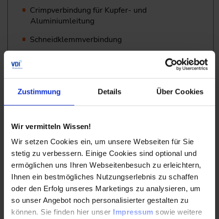
Crimpverbindung für Kupfer- und
Aluminiumleitung
Schneidklemmverbindung
Einpresstechnik
Spezielle Automotive Themen und Kontakte
Zustimmung
Details
Über Cookies
Miniaturisierung
Wir vermitteln Wissen!
Hochstromkontakte
Wir setzen Cookies ein, um unsere Webseiten für Sie
Kontakte für Infotainment
stetig zu verbessern. Einige Cookies sind optional und
Problematik 42V
ermöglichen uns Ihren Webseitenbesuch zu erleichtern,
Ihnen ein bestmögliches Nutzungserlebnis zu schaffen
oder den Erfolg unseres Marketings zu analysieren, um
Hochvoltsteckverbindungen
so unser Angebot noch personalisierter gestalten zu
können. Sie finden hier unser
Impressum
sowie weitere
(Markus Eckel, TE Connectivity Germany GmbH)