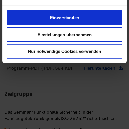
Stolperfallen etc. sind
und können das Erlernte direkt in die eigene Arbeit
Einverstanden
übertragen.
Einstellungen übernehmen
Zusammenfassung und Abschlussdiskussion mit dem ­
Seminarleiter
Nur notwendige Cookies verwenden
Programm-PDF
( PDF, 584 KB)
Herunterladen
Zielgruppe
Das Seminar "Funktionale Sicherheit in der
Fahrzeugelektronik gemäß ISO 26262" richtet sich an: