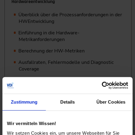
Hardwareentwicklung
Überblick über die Prozessanforderungen in der
HWEntwicklung
Einführung in die Hardware-
Metrikanforderungen
Berechnung der HW-Metriken
Ausfallraten, Fehlermodelle und Diagnostic
Coverage
Übung: Berechnung der Hardware-Metriken
Softwareentwicklung
Zustimmung
Details
Über Cookies
Der Softwareentwicklungszyklus:
Spezifikations- Design- und Testphasen
Wir vermitteln Wissen!
Technische Anforderungen an die Software zur
Wir setzen Cookies ein, um unsere Webseiten für Sie