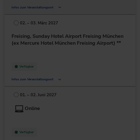
Infos zum Veranstaltungsort
Deutschland
02. – 03. März 2027
+49 211/6214-201
Freising, Sunday Hotel Airport Freising München
(ex Mercure Hotel München Freising Airport) **
Verfügbar
Infos zum Veranstaltungsort
Dr.-von-Daller-Str. 1-3
85356 Freising
01. – 02. Juni 2027
Deutschland
Online
+49 8161/532-0
zur Website
Verfügbar