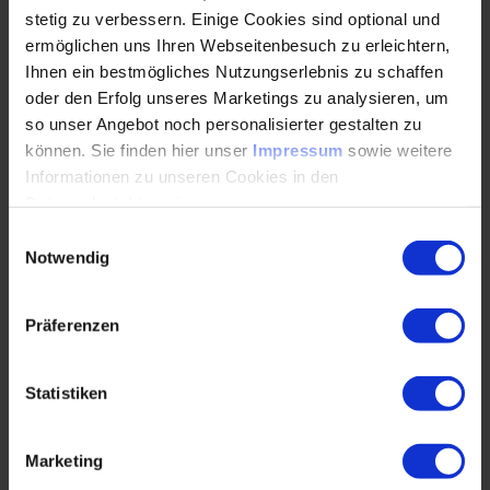
Sicherstellung der Sicherheitsintegrität
stetig zu verbessern. Einige Cookies sind optional und
Anforderungen an den Entwicklungsprozess,
ermöglichen uns Ihren Webseitenbesuch zu erleichtern,
Abgrenzung zu ASPICE und CMMI
Ihnen ein bestmögliches Nutzungserlebnis zu schaffen
oder den Erfolg unseres Marketings zu analysieren, um
Wiederverwendung von sicherheitsrelevanter
so unser Angebot noch personalisierter gestalten zu
Software: Safety Element out of Context
können. Sie finden hier unser
Impressum
sowie weitere
Vorgehensweise zur Toolqualifikation
Informationen zu unseren Cookies in den
Datenschutzhinweisen
.
Übung: Methoden- und toolgestütztes
Einwilligungsauswahl
funktionales ­System- Management in der Praxis
Notwendig
Anhand eines Fallbeispiels wird die Umsetzung der
Norm
Präferenzen
gemeinsam mit den Teilnehmern Schritt für Schritt
erarbeitet.
Statistiken
Die Teilnehmer gewinnen einen praktischen Eindruck,
an welchen
Marketing
Stellen besondere Vorsicht geboten ist, wo