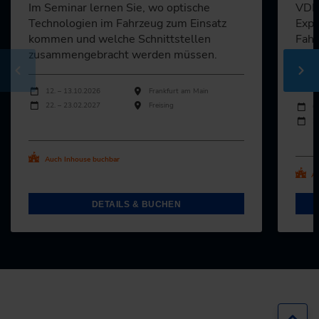
Im Seminar lernen Sie, wo optische
VDI-
Technologien im Fahrzeug zum Einsatz
Expe
kommen und welche Schnittstellen
Fahr
zusammengebracht werden müssen.
und 
erfa
Durchführungen
Veranstaltungsdatum
Veranstaltungsort
12. – 13.10.2026
Frankfurt am Main
Durch
22. – 23.02.2027
Freising
Veran
0
2
Alle Termine ansehen
Al
Auch Inhouse buchbar
Au
DETAILS & BUCHEN
Zur