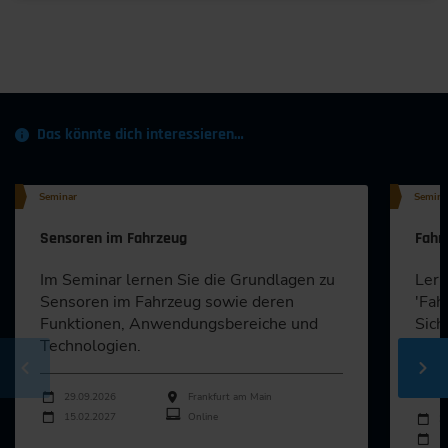
Das könnte dich interessieren…
Seminar
Semina
Sensoren im Fahrzeug
Fahr
Im Seminar lernen Sie die Grundlagen zu
Lern
Sensoren im Fahrzeug sowie deren
'Fah
Funktionen, Anwendungsbereiche und
Sich
Technologien.
über
Fahr
Durchführungen
Veranstaltungsdatum
Veranstaltungsort
29.09.2026
Frankfurt am Main
Durch
15.02.2027
Online
Veran
3
1
Alle Termine ansehen