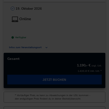
19. Oktober 2026
Online
Verfügbar
Infos zum Veranstaltungsort
Deutschland
Gesamt
1.190,– €
zzgl. Ust.
+49 211/6214-201
1.416,10 €
inkl. Ust. *
JETZT BUCHEN
* Vorläufiger Preis, es kann zu Abweichungen in der USt. kommen -
den endgültigen Preis findest du in deiner Bestellübersicht.