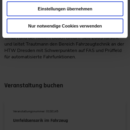
Prof. Trautmann
studierte Physikalische Technik an der
Einstellungen übernehmen
TH/HTW Zwickau und promovierte an der TU
Bergakademie Freiberg. Zwischen 2000-­2005 arbeitete
er als Projektleiter und Entwicklungsingenieur zum
Nur notwendige Cookies verwenden
Thema Sensorentwicklung bei Endress+Hauser Conducta
GmbH und der Robert Bosch GmbH. Seit 2005 forscht
und leitet Trautmann den Bereich Fahrzeugtechnik an der
HTW Dresden mit Schwerpunkten auf FAS und Prüffeld
für automatisierte Fahrfunktionen.
Veranstaltung buchen
Veranstaltungsnummer: 01SE145
Umfeldsensorik im Fahrzeug