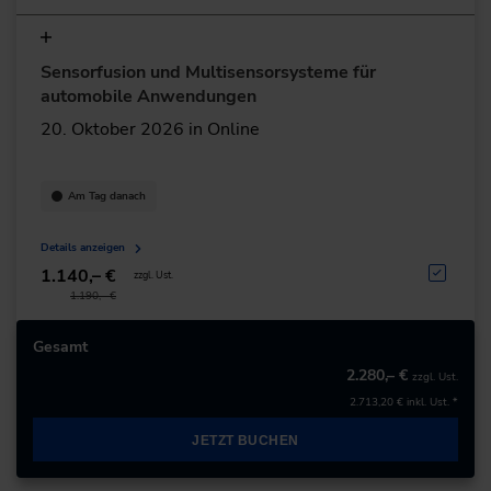
Sensorfusion und Multisensorsysteme für
automobile Anwendungen
20. Oktober 2026 in Online
Am Tag danach
Details anzeigen
1.140,– €
zzgl. Ust.
1.190,– €
Gesamt
2.280,– €
zzgl. Ust.
2.713,20 €
inkl. Ust. *
JETZT BUCHEN