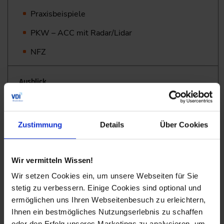
Praxisbeispiele
PKW – ACC mit Radar/Lidar
NFZ
Ausblick
Industriell: Neue Start-Ups
Wissenschaftlich: Neue Konzepte /
Zustimmung
Details
Über Cookies
Forschungsansätze
Wir vermitteln Wissen!
Programm-PDF
( PDF, 625 KB)
Herunterladen
Wir setzen Cookies ein, um unsere Webseiten für Sie
stetig zu verbessern. Einige Cookies sind optional und
ermöglichen uns Ihren Webseitenbesuch zu erleichtern,
Ihnen ein bestmögliches Nutzungserlebnis zu schaffen
Zielgruppe
oder den Erfolg unseres Marketings zu analysieren, um