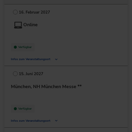
Mailänder Straße 1
60598 Frankfurt am Main
16. Februar 2027
Deutschland
Online
+49 69/6802-0
zur Website
Verfügbar
Infos zum Veranstaltungsort
Deutschland
15. Juni 2027
+49 211/6214-201
München, NH München Messe **
Verfügbar
Infos zum Veranstaltungsort
Eggenfeldener Str. 100