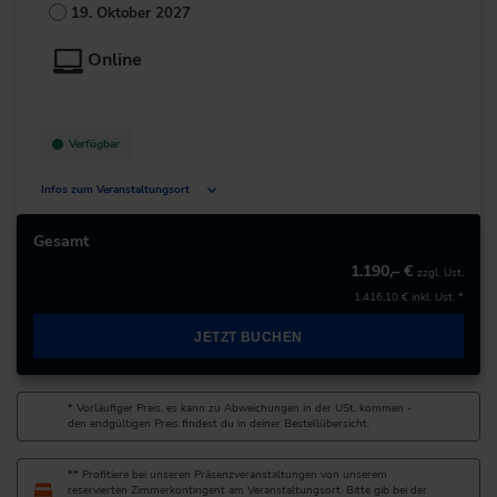
81929 München
19. Oktober 2027
Deutschland
Online
+49 89/99345-0
zur Website
Verfügbar
Infos zum Veranstaltungsort
Deutschland
Gesamt
1.190,– €
zzgl. Ust.
+49 211/6214-201
1.416,10 €
inkl. Ust. *
JETZT BUCHEN
* Vorläufiger Preis, es kann zu Abweichungen in der USt. kommen -
den endgültigen Preis findest du in deiner Bestellübersicht.
** Profitiere bei unseren Präsenzveranstaltungen von unserem
reservierten Zimmerkontingent am Veranstaltungsort. Bitte gib bei der