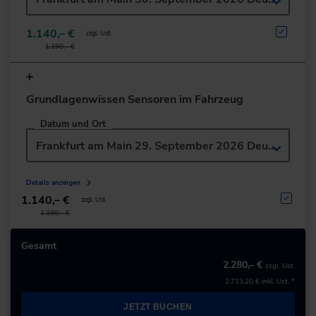
1.140,– €
zzgl. Ust.
1.190,– €
Grundlagenwissen Sensoren im Fahrzeug
Datum und Ort
Frankfurt am Main 29. September 2026 Deutsch
Details anzeigen
1.140,– €
zzgl. Ust.
1.190,– €
Gesamt
2.280,– €
zzgl. Ust.
2.713,20 €
inkl. Ust. *
JETZT BUCHEN