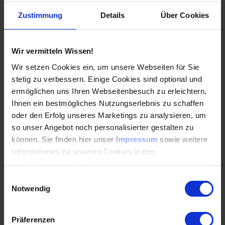
Das Seminar "Fahrerassistenzsysteme und aktive
Sicherheitssysteme im Fahrzeug" richtet sich an
Zustimmung
Details
Über Cookies
technische Fach- und Führungskräfte der Fahrzeug- und
Zuliefererindustrie aus den Abteilungen:
Wir vermitteln Wissen!
Forschung & Entwicklung
Wir setzen Cookies ein, um unsere Webseiten für Sie
Konstruktion
stetig zu verbessern. Einige Cookies sind optional und
Systementwicklung
ermöglichen uns Ihren Webseitenbesuch zu erleichtern,
Ihnen ein bestmögliches Nutzungserlebnis zu schaffen
Test
oder den Erfolg unseres Marketings zu analysieren, um
so unser Angebot noch personalisierter gestalten zu
Labor & Versuch
können. Sie finden hier unser
Impressum
sowie weitere
Projektmanagement
Informationen zu unseren Cookies in den
Datenschutzhinweisen
.
in den Bereichen: Sensorik, Elektronik, Bordnetze,
Fahrzeug- und Fahrsicherheit sowie Quereinsteiger in das
Einwilligungsauswahl
Notwendig
Thema
Präferenzen