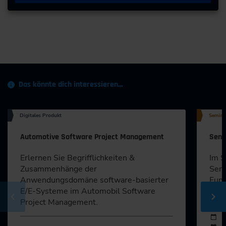
Das könnte dich interessieren…
Digitales Produkt
Semina
Automotive Software Project Management
Sens
Erlernen Sie Begrifflichkeiten &
Im S
Zusammenhänge der
Sens
Anwendungsdomäne software-basierter
Funk
E/E-Systeme im Automobil Software
Tech
Project Management.
Durch
Veran
2