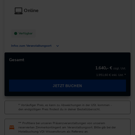
+49 211/6214-201
Online
Verfügbar
Infos zum Veranstaltungsort
Deutschland
Gesamt
1.640,– €
zzgl. Ust.
+49 211/6214-201
1.951,60 €
inkl. Ust. *
JETZT BUCHEN
* Vorläufiger Preis, es kann zu Abweichungen in der USt. kommen -
den endgültigen Preis findest du in deiner Bestellübersicht.
** Profitiere bei unseren Präsenzveranstaltungen von unserem
reservierten Zimmerkontingent am Veranstaltungsort. Bitte gib bei der
Hotelbuchung VDI Wissensforum als Referenz an.