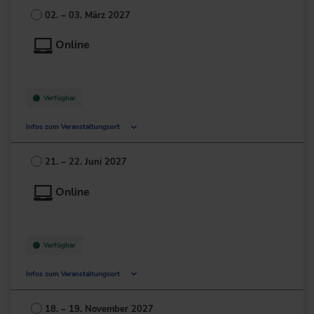
Deutschland
02. – 03. März 2027
+49 211/6214-201
Online
Verfügbar
Infos zum Veranstaltungsort
Deutschland
21. – 22. Juni 2027
+49 211/6214-201
Online
Verfügbar
Infos zum Veranstaltungsort
Deutschland
18. – 19. November 2027