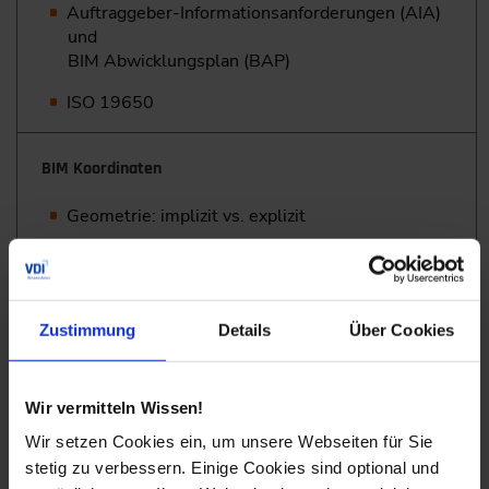
Auftraggeber-Informationsanforderungen (AIA)
und
BIM Abwicklungsplan (BAP)
ISO 19650
BIM Koordinaten
Geometrie: implizit vs. explizit
Positionierung: lokal, global, entlang einer
Achse
Transformation und Ableitung
Zustimmung
Details
Über Cookies
Datenformate
Wir vermitteln Wissen!
Proprietäre vs. herstellerneutrale Formate
Wir setzen Cookies ein, um unsere Webseiten für Sie
stetig zu verbessern. Einige Cookies sind optional und
Schnellkurs ISO 16739 Industry Foundation