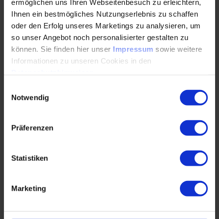
ermöglichen uns Ihren Webseitenbesuch zu erleichtern,
Classes (IFC)
Ihnen ein bestmögliches Nutzungserlebnis zu schaffen
Struktur, Semantik, Geometrie
oder den Erfolg unseres Marketings zu analysieren, um
so unser Angebot noch personalisierter gestalten zu
IFC2x3, IFC4 und IFC4x3
können. Sie finden hier unser
Impressum
sowie weitere
Coordination View und Reference View
Informationen zu unseren Cookies in den
Datenschutzhinweisen
.
Alignment Based Reference View
Einwilligungsauswahl
Notwendig
Level of Georeferencing
Schnellkurs Geography Markup Language
(GML)
Präferenzen
Software Produkte
Statistiken
Open vs Closed BIM
Marketing
Umsetzung in der Praxis
Anforderungen und Support