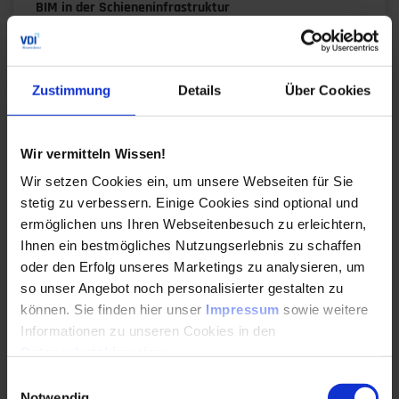
BIM in der Schieneninfrastruktur
Lernen Sie BIM-Standards und Vorgaben in der
Schieneninfrastruktur kennen. Erfahren Sie
praxisnahe Lösungsansätze für Planung und Bau
Zustimmung
Details
Über Cookies
bei der DB.
Durchführungen
Veranstaltungsdatum
Veranstaltungsort
14. – 15.10.2026
Frankfurt am Main
Wir vermitteln Wissen!
Wir setzen Cookies ein, um unsere Webseiten für Sie
Auch Inhouse buchbar
stetig zu verbessern. Einige Cookies sind optional und
ermöglichen uns Ihren Webseitenbesuch zu erleichtern,
DETAILS & BUCHEN
Ihnen ein bestmögliches Nutzungserlebnis zu schaffen
oder den Erfolg unseres Marketings zu analysieren, um
Seminar
so unser Angebot noch personalisierter gestalten zu
können. Sie finden hier unser
Impressum
sowie weitere
Praxiswissen KI in der Bauindustrie
Informationen zu unseren Cookies in den
Datenschutzhinweisen
.
Verstehen Sie KI-Potenziale im Bauwesen. Lernen
Sie Tools, Chatbots und Automatisierungen für
Einwilligungsauswahl
effizientere Bauprozesse kennen.
Notwendig