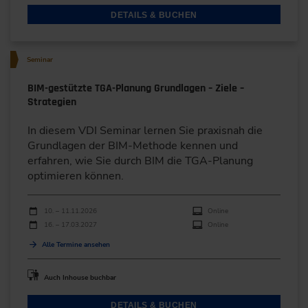
DETAILS & BUCHEN
Seminar
BIM-gestützte TGA-Planung Grundlagen – Ziele –
Strategien
In diesem VDI Seminar lernen Sie praxisnah die
Grundlagen der BIM-Methode kennen und
erfahren, wie Sie durch BIM die TGA-Planung
optimieren können.
Durchführungen
Veranstaltungsdatum
Veranstaltungsort
10. – 11.11.2026
Online
16. – 17.03.2027
Online
Alle Termine ansehen
Auch Inhouse buchbar
DETAILS & BUCHEN