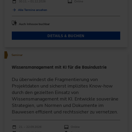
30.11. – 01.12.2026
Online
Alle Termine ansehen
Auch Inhouse buchbar
DETAILS & BUCHEN
Seminar
Wissensmanagement mit KI für die Bauindustrie
Du überwindest die Fragmentierung von
Projektdaten und sicherst implizites Know-how
durch den gezielten Einsatz von
Wissensmanagement mit KI. Entwickle souveräne
Strategien, um Normen und Dokumente im
Bauwesen effizient und rechtssicher zu vernetzen.
Durchführungen
Veranstaltungsdatum
Veranstaltungsort
21. – 22.09.2026
Online