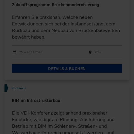
Zukunftsprogramm Brückenmodernisierung
Erfahren Sie praxisnah, welche neuen
Entwicklungen sich bei der Instandsetzung, dem
Rückbau und dem Neubau von Brückenbauwerken
bewährt haben.
Durchführungen
Veranstaltungsdatum
Veranstaltungsort
25. – 26.11.2026
Köln
DETAILS & BUCHEN
Konferenz
BIM im Infrastrukturbau
Die VDI-Konferenz zeigt anhand praxisnaher
Einblicke, wie digitale Planung, Ausführung und
Betrieb mit BIM im Schienen-, Straßen- und
Wasserbau erfolgreich umgesetzt werden – mit