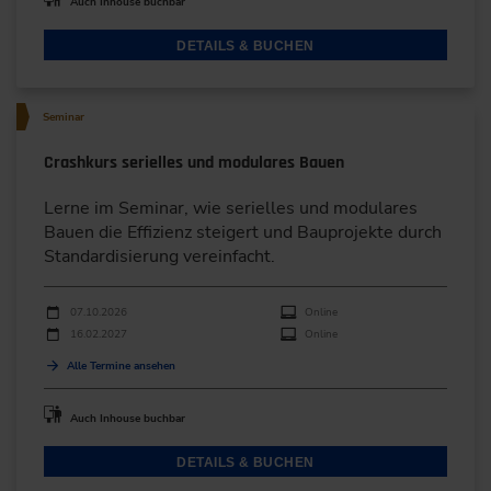
Auch Inhouse buchbar
DETAILS & BUCHEN
Seminar
Crashkurs serielles und modulares Bauen
Lerne im Seminar, wie serielles und modulares
Bauen die Effizienz steigert und Bauprojekte durch
Standardisierung vereinfacht.
Durchführungen
Veranstaltungsdatum
Veranstaltungsort
07.10.2026
Online
16.02.2027
Online
Alle Termine ansehen
Auch Inhouse buchbar
DETAILS & BUCHEN