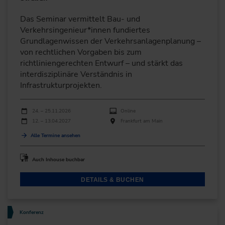
Das Seminar vermittelt Bau- und
Verkehrsingenieur*innen fundiertes
Grundlagenwissen der Verkehrsanlagenplanung –
von rechtlichen Vorgaben bis zum
richtliniengerechten Entwurf – und stärkt das
interdisziplinäre Verständnis in
Infrastrukturprojekten.
Durchführungen
Veranstaltungsdatum
Veranstaltungsort
24. – 25.11.2026
Online
12. – 13.04.2027
Frankfurt am Main
Alle Termine ansehen
Auch Inhouse buchbar
DETAILS & BUCHEN
Konferenz