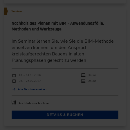
Seminar
Nachhaltiges Planen mit BIM - Anwendungsfälle,
Methoden und Werkzeuge
Im Seminar lernen Sie, wie Sie die BIM-Methode
einsetzen können, um den Anspruch
kreislaufgerechten Bauens in allen
Planungsphasen gerecht zu werden
Durchführungen
Veranstaltungsdatum
Veranstaltungsort
13. – 14.10.2026
Online
25. – 26.02.2027
Online
Alle Termine ansehen
Auch Inhouse buchbar
DETAILS & BUCHEN