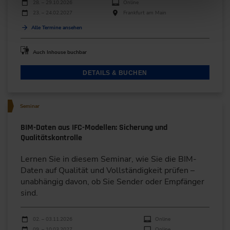
Durchführungen
Veranstaltungsdatum
Veranstaltungsort
28. – 29.10.2026
Online
23. – 24.02.2027
Frankfurt am Main
Alle Termine ansehen
Auch Inhouse buchbar
DETAILS & BUCHEN
Seminar
BIM-Daten aus IFC-Modellen: Sicherung und
Qualitätskontrolle
Lernen Sie in diesem Seminar, wie Sie die BIM-
Daten auf Qualität und Vollständigkeit prüfen –
unabhängig davon, ob Sie Sender oder Empfänger
sind.
Durchführungen
Veranstaltungsdatum
Veranstaltungsort
02. – 03.11.2026
Online
09. – 10.03.2027
Online