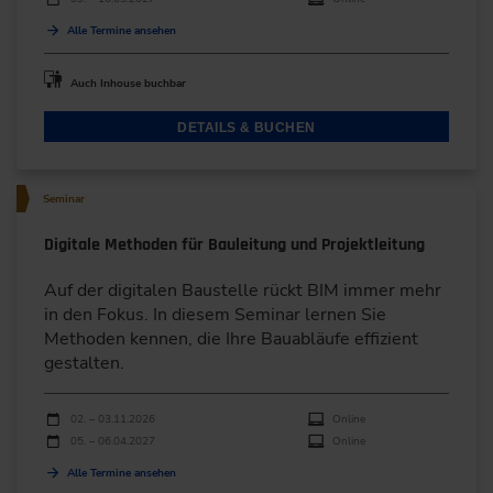
Alle Termine ansehen
Auch Inhouse buchbar
DETAILS & BUCHEN
Seminar
Digitale Methoden für Bauleitung und Projektleitung
Auf der digitalen Baustelle rückt BIM immer mehr
in den Fokus. In diesem Seminar lernen Sie
Methoden kennen, die Ihre Bauabläufe effizient
gestalten.
Durchführungen
Veranstaltungsdatum
Veranstaltungsort
02. – 03.11.2026
Online
05. – 06.04.2027
Online
Alle Termine ansehen