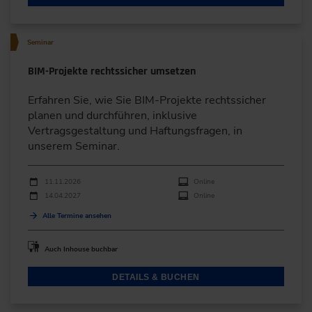
Seminar
BIM-Projekte rechtssicher umsetzen
Erfahren Sie, wie Sie BIM-Projekte rechtssicher
planen und durchführen, inklusive
Vertragsgestaltung und Haftungsfragen, in
unserem Seminar.
Durchführungen
Veranstaltungsdatum
Veranstaltungsort
11.11.2026
Online
14.04.2027
Online
Alle Termine ansehen
Auch Inhouse buchbar
DETAILS & BUCHEN