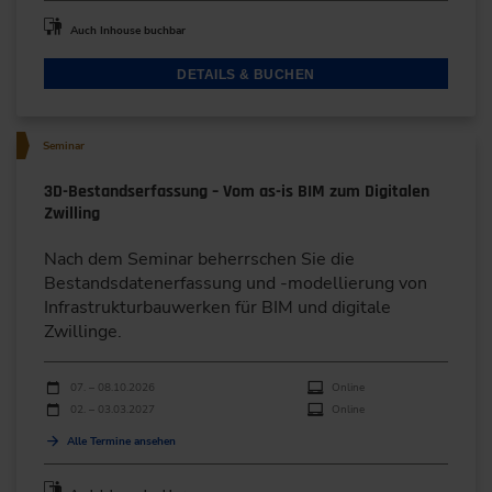
Auch Inhouse buchbar
DETAILS & BUCHEN
Seminar
3D-Bestandserfassung – Vom as-is BIM zum Digitalen
Zwilling
Nach dem Seminar beherrschen Sie die
Bestandsdatenerfassung und -modellierung von
Infrastrukturbauwerken für BIM und digitale
Zwillinge.
Durchführungen
Veranstaltungsdatum
Veranstaltungsort
07. – 08.10.2026
Online
02. – 03.03.2027
Online
Alle Termine ansehen