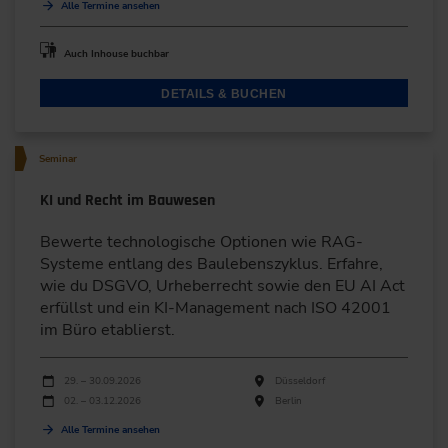
Alle Termine ansehen
Auch Inhouse buchbar
DETAILS & BUCHEN
Seminar
KI und Recht im Bauwesen
Bewerte technologische Optionen wie RAG-
Systeme entlang des Baulebenszyklus. Erfahre,
wie du DSGVO, Urheberrecht sowie den EU AI Act
erfüllst und ein KI-Management nach ISO 42001
im Büro etablierst.
Durchführungen
Veranstaltungsdatum
Veranstaltungsort
29. – 30.09.2026
Düsseldorf
02. – 03.12.2026
Berlin
Alle Termine ansehen