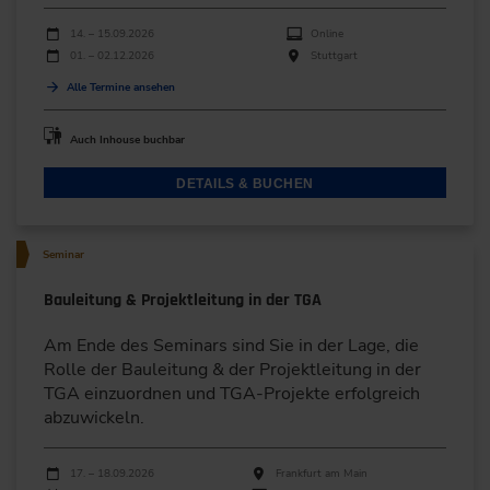
Durchführungen
Veranstaltungsdatum
Veranstaltungsort
14. – 15.09.2026
Online
01. – 02.12.2026
Stuttgart
Alle Termine ansehen
Auch Inhouse buchbar
DETAILS & BUCHEN
Seminar
Bauleitung & Projektleitung in der TGA
Am Ende des Seminars sind Sie in der Lage, die
Rolle der Bauleitung & der Projektleitung in der
TGA einzuordnen und TGA-Projekte erfolgreich
abzuwickeln.
Durchführungen
Veranstaltungsdatum
Veranstaltungsort
17. – 18.09.2026
Frankfurt am Main