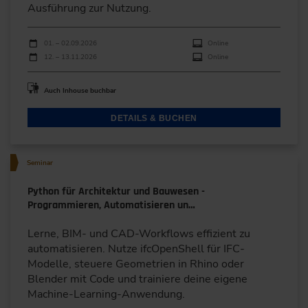
Ausführung zur Nutzung.
Durchführungen
Veranstaltungsdatum
Veranstaltungsort
01. – 02.09.2026
Online
12. – 13.11.2026
Online
Auch Inhouse buchbar
DETAILS & BUCHEN
Seminar
Python für Architektur und Bauwesen -
Programmieren, Automatisieren un…
Lerne, BIM- und CAD-Workflows effizient zu
automatisieren. Nutze ifcOpenShell für IFC-
Modelle, steuere Geometrien in Rhino oder
Blender mit Code und trainiere deine eigene
Machine-Learning-Anwendung.