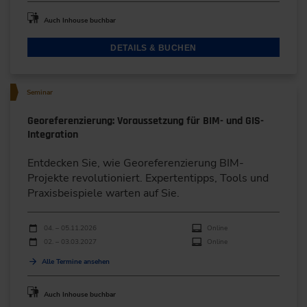
Auch Inhouse buchbar
DETAILS & BUCHEN
Seminar
Georeferenzierung: Voraussetzung für BIM- und GIS-
Integration
Entdecken Sie, wie Georeferenzierung BIM-
Projekte revolutioniert. Expertentipps, Tools und
Praxisbeispiele warten auf Sie.
Durchführungen
Veranstaltungsdatum
Veranstaltungsort
04. – 05.11.2026
Online
02. – 03.03.2027
Online
Alle Termine ansehen
Auch Inhouse buchbar