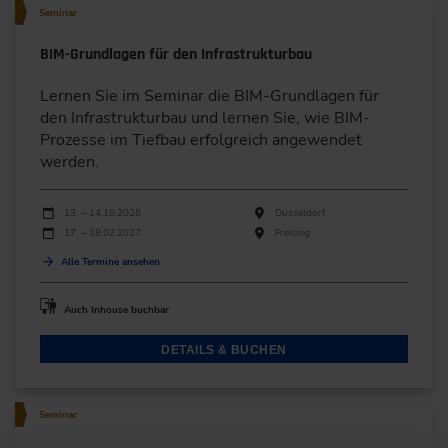
Seminar
BIM-Grundlagen für den Infrastrukturbau
Lernen Sie im Seminar die BIM-Grundlagen für
den Infrastrukturbau und lernen Sie, wie BIM-
Prozesse im Tiefbau erfolgreich angewendet
werden.
Durchführungen
Veranstaltungsdatum
Veranstaltungsort
13. – 14.10.2026
Düsseldorf
17. – 18.02.2027
Freising
Alle Termine ansehen
Auch Inhouse buchbar
DETAILS & BUCHEN
Seminar