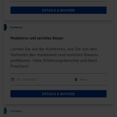
DETAILS & BUCHEN
Konferenz
Modulares und serielles Bauen
Lernen Sie auf der Konferenz, wie Sie von den
Vorteilen des modularen und seriellen Bauens
profitieren. Viele Erfahrungsberichte und Best
Practices!
Durchführungen
Veranstaltungsdatum
Veranstaltungsort
03. – 04.03.2027
Berlin
DETAILS & BUCHEN
Lehrgang