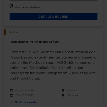
Auch Inhouse buchbar
DETAILS & BUCHEN
Seminar
Lean Construction in der Praxis
Erfahren Sie, wie Sie mit Lean Construction in der
Praxis Bauprojekte effizienter planen und steuern.
Lernen Sie Methoden nach VDI 2553 kennen und
optimieren Sie Abläufe, Schnittstellen und
Baulogistik für mehr Transparenz, Zuverlässigkeit
und Produktivität.
Durchführungen
Veranstaltungsdatum
Veranstaltungsort
05. – 06.10.2026
Karlsruhe
22. – 23.03.2027
Nürtingen
Alle Termine ansehen