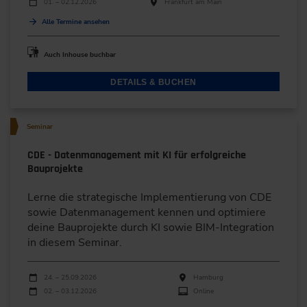
01. – 02.12.2026
Frankfurt am Main
Alle Termine ansehen
Auch Inhouse buchbar
DETAILS & BUCHEN
Seminar
CDE - Datenmanagement mit KI für erfolgreiche
Bauprojekte
Lerne die strategische Implementierung von CDE
sowie Datenmanagement kennen und optimiere
deine Bauprojekte durch KI sowie BIM-Integration
in diesem Seminar.
Durchführungen
Veranstaltungsdatum
Veranstaltungsort
24. – 25.09.2026
Hamburg
02. – 03.12.2026
Online