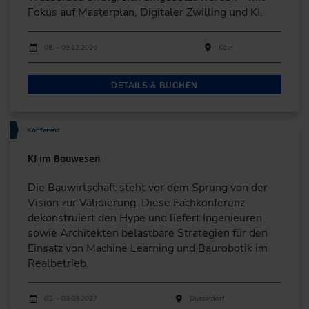
Fokus auf Masterplan, Digitaler Zwilling und KI.
Durchführungen
Veranstaltungsdatum
Veranstaltungsort
08. – 09.12.2026
Köln
DETAILS & BUCHEN
Konferenz
KI im Bauwesen
Die Bauwirtschaft steht vor dem Sprung von der
Vision zur Validierung. Diese Fachkonferenz
dekonstruiert den Hype und liefert Ingenieuren
sowie Architekten belastbare Strategien für den
Einsatz von Machine Learning und Baurobotik im
Realbetrieb.
Durchführungen
Veranstaltungsdatum
Veranstaltungsort
02. – 03.03.2027
Düsseldorf