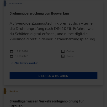
Masterclass
Drohnenüberwachung von Bauwerken
Aufwendige Zugangstechnik bremst dich – lerne
die Drohnenprüfung nach DIN 1076. Erfahre, wie
du Schäden digital erfasst , und nutze digitale
Zwillinge direkt in deiner Instandhaltungsplanung
Durchführungen
Veranstaltungsdatum
Veranstaltungsort
17.11.2026
Online
17.03.2027
Online
Alle Termine ansehen
DETAILS & BUCHEN
Seminar
Grundlagenwissen Verkehrsanlagenplanung für
Straßen