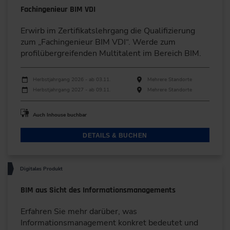
Fachingenieur BIM VDI
Erwirb im Zertifikatslehrgang die Qualifizierung
zum „Fachingenieur BIM VDI“. Werde zum
profilübergreifenden Multitalent im Bereich BIM.
Durchführungen
Veranstaltungsdatum
Veranstaltungsort
Herbstjahrgang 2026 - ab 03.11.
Mehrere Standorte
Herbstjahrgang 2027 - ab 09.11.
Mehrere Standorte
Auch Inhouse buchbar
DETAILS & BUCHEN
Digitales Produkt
BIM aus Sicht des Informationsmanagements
Erfahren Sie mehr darüber, was
Informationsmanagement konkret bedeutet und