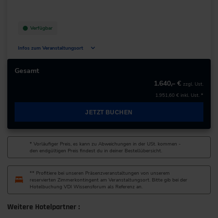
+49 69/900276-0
zur Website
Verfügbar
Infos zum Veranstaltungsort
Deutschland
Gesamt
1.640,– €
zzgl. Ust.
+49 211/6214-201
1.951,60 €
inkl. Ust. *
JETZT BUCHEN
* Vorläufiger Preis, es kann zu Abweichungen in der USt. kommen -
den endgültigen Preis findest du in deiner Bestellübersicht.
** Profitiere bei unseren Präsenzveranstaltungen von unserem
reservierten Zimmerkontingent am Veranstaltungsort. Bitte gib bei der
Hotelbuchung VDI Wissensforum als Referenz an.
Weitere Hotelpartner :