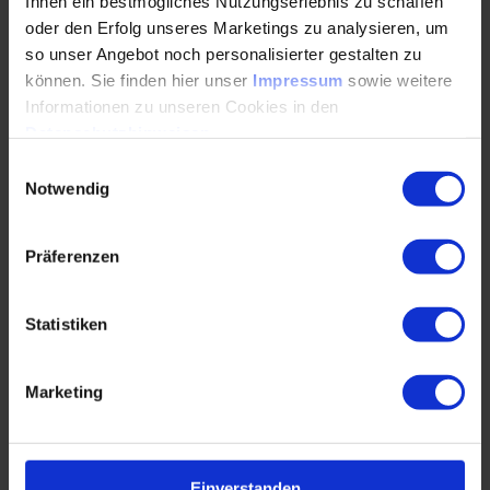
Ihnen ein bestmögliches Nutzungserlebnis zu schaffen
Solarthermie
oder den Erfolg unseres Marketings zu analysieren, um
so unser Angebot noch personalisierter gestalten zu
Solarthermie-Hybridheizung
können. Sie finden hier unser
Impressum
sowie weitere
Biomethan/Wasserstoff
Informationen zu unseren Cookies in den
Datenschutzhinweisen
.
Feste Biomasse
Einwilligungsauswahl
KWK – Brennstoffzellenheizung
Notwendig
Kältemittel
Präferenzen
Hydraulischer Abgleich, Ventile, Pumpen
Statistiken
Klima- und Lüftungstechnik (RLT-Anlagen)
Systeme der Klimatechnik
Marketing
Kanalnetz, Ventilatoren
Filter, RLT-Leckagen
Einverstanden