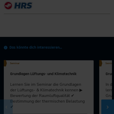
Das könnte dich interessieren…
Seminar
Semina
Grundlagen Lüftungs- und Klimatechnik
Grun
Lernen Sie im Seminar die Grundlagen
In d
der Lüftungs- & Klimatechnik kennen ▶
lern
Bewertung der Raumluftqualität ✔
Grun
Bestimmung der thermischen Belastung
Anl
✔
Plan