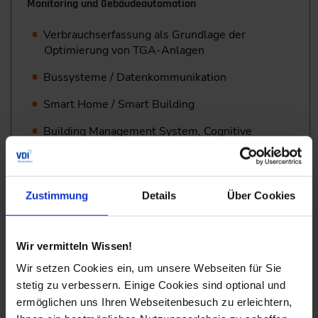
Monitoring und Gebäudeautomation
Verbrauchserfassung als Grundlage der
Optimierung von TGA-Anlagen
Bussysteme / Datenkommunikation
Smart Home / Smart Building
Building Management System, Cognitive
Building, KI
Heizungstechnik
Zustimmung
Details
Über Cookies
Erfüllungsoptionen GEG 2024
Wir vermitteln Wissen!
Wärmepumpen
Wir setzen Cookies ein, um unsere Webseiten für Sie
Wärmenetze/Fernwärme
stetig zu verbessern. Einige Cookies sind optional und
Strom-/Elektroheizung
ermöglichen uns Ihren Webseitenbesuch zu erleichtern,