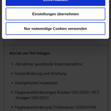
Weitere Gewerke
Einstellungen übernehmen
Sanitärtechnik (Trinkwassererwärmung)
Kältetechnik (u. a. adiabate Kühlung)
Nur notwendige Cookies verwenden
Elektrotechnik (PV, E-Mobilität)
Betrieb von TGA-Anlagen
Abnahme/ geordnete Inbetriebnahme
Instandhaltung und Wartung
Energetische Inspektion
Hygieneanforderungen Küchen VDI 2052 / RLT-
Anlagen VDI 6022
Hygieneanforderung Trinkwasser VDI/DVGW