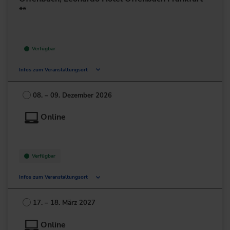
**
Verfügbar
Infos zum Veranstaltungsort
Kaiserleistr. 39
63067 Offenbach
08. – 09. Dezember 2026
Deutschland
Online
+49 69/6802-0
zur Website
Verfügbar
Infos zum Veranstaltungsort
Deutschland
17. – 18. März 2027
+49 211/6214-201
Online