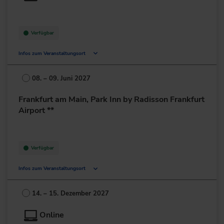
Verfügbar
Infos zum Veranstaltungsort
Deutschland
08. – 09. Juni 2027
+49 211/6214-201
Frankfurt am Main, Park Inn by Radisson Frankfurt
Airport **
Verfügbar
Infos zum Veranstaltungsort
Amelia-Mary-Earhart-Straße 10
60549 Frankfurt am Main
14. – 15. Dezember 2027
Deutschland
Online