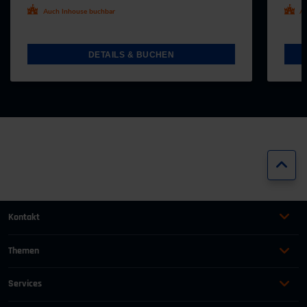
Auch Inhouse buchbar
Au
DETAILS & BUCHEN
Zur
Kontakt
+49 (0)2116214-201
Themen
Automation
Landtechnik & Landmaschinen
+49 (0)2116214-154
Services
Automobil
Management für Ingenieure
AGB