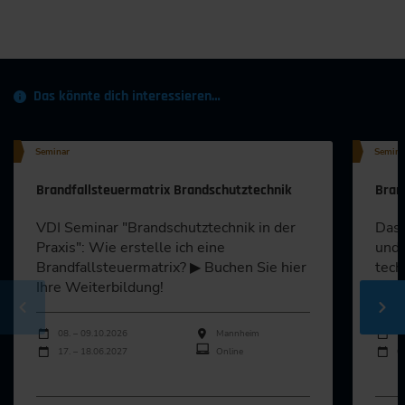
Das könnte dich interessieren…
Seminar
Semina
Brandfallsteuermatrix Brandschutztechnik
Bran
VDI Seminar "Brandschutztechnik in der
Das 
Praxis": Wie erstelle ich eine
und 
Brandfallsteuermatrix? ▶ Buchen Sie hier
tech
Ihre Weiterbildung!
▶ Me
Durchführungen
Durch
Veranstaltungsdatum
Veranstaltungsort
Veran
08. – 09.10.2026
Mannheim
1
17. – 18.06.2027
Online
0
Alle Termine ansehen
Al