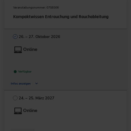
Veranstaltungsnummer: 07SE006
Kompaktwissen Entrauchung und Rauchableitung
26. – 27. Oktober 2026
Online
Verfügbar
Infos anzeigen
Deutschland
24. – 25. März 2027
+49 211/6214-201
Online