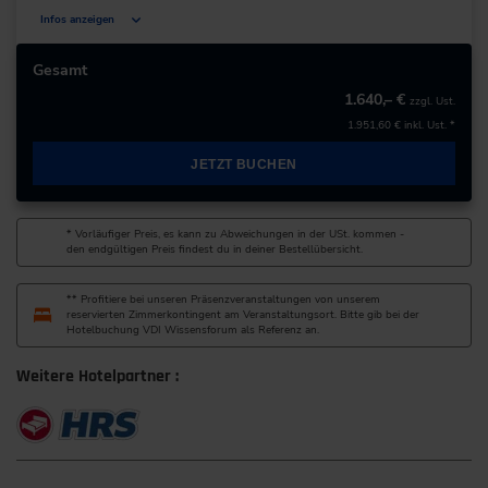
Infos anzeigen
Deutschland
Gesamt
1.640,– €
zzgl. Ust.
+49 211/6214-201
1.951,60 €
inkl. Ust. *
JETZT BUCHEN
* Vorläufiger Preis, es kann zu Abweichungen in der USt. kommen -
den endgültigen Preis findest du in deiner Bestellübersicht.
** Profitiere bei unseren Präsenzveranstaltungen von unserem
reservierten Zimmerkontingent am Veranstaltungsort. Bitte gib bei der
Hotelbuchung VDI Wissensforum als Referenz an.
Weitere Hotelpartner :