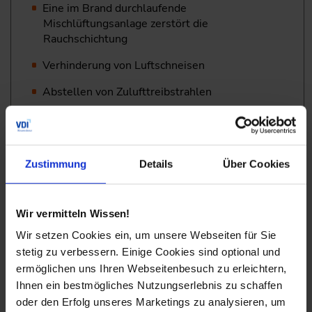
Eine im Brand durchlaufende
Mischlüftungsanlage zerstört die
Rauchschichtung
Verhinderung von Luftschneisen
Abstellen von Zulufttreibstrahlen
Gegenseitige Beeinflussung
Projektierungsregeln und Anlagentechniken zum
Zustimmung
Details
Über Cookies
Entrauchungsmanagement
Einflüsse aus Raumgrößen, -höhen und -
Wir vermitteln Wissen!
nutzungen (kleine Räume und große Räume,
Treppenräume, Tiefgaragen und
Wir setzen Cookies ein, um unsere Webseiten für Sie
Hochregallager)
stetig zu verbessern. Einige Cookies sind optional und
ermöglichen uns Ihren Webseitenbesuch zu erleichtern,
Zahlreiche Beispiele zur praktischen
Ihnen ein bestmögliches Nutzungserlebnis zu schaffen
Anwendung
oder den Erfolg unseres Marketings zu analysieren, um