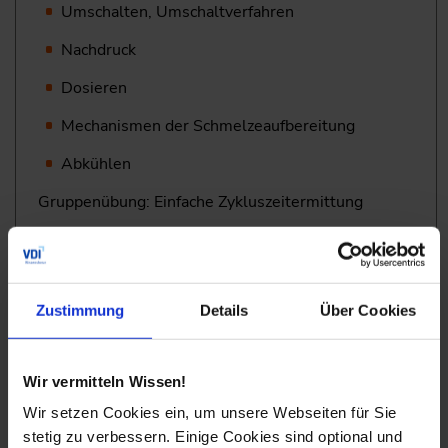
Umschalten, Umschaltverfahren
Nachdruck
Dosieren
Mechanismen der Schmelzeaufbereitung
Abkühlen
Gruppenübung: Einfache Zykluszeitermittung
Der Spritzgießprozess und die Bedeutung der inneren ­
Eigenschaften
Zustimmung
Details
Über Cookies
Innere Eigenschaften der Kunststoffe, deren
Entstehung in den Prozessphasen und ihr
Einfluss auf die Qualität
Wir vermitteln Wissen!
Orientierungen – Spannungen – Kristallinität –
Wir setzen Cookies ein, um unsere Webseiten für Sie
Schwindung - Verzug
stetig zu verbessern. Einige Cookies sind optional und