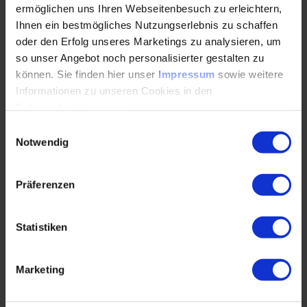
ermöglichen uns Ihren Webseitenbesuch zu erleichtern,
Kriterien für eine optimale
Ihnen ein bestmögliches Nutzungserlebnis zu schaffen
Maschineneinstellung
oder den Erfolg unseres Marketings zu analysieren, um
Einfluss der Verarbeitungsparameter auf die
so unser Angebot noch personalisierter gestalten zu
Bauteilqualität
können. Sie finden hier unser
Impressum
sowie weitere
Informationen zu unseren Cookies in den
Exkurs: Grundlagen der Rheologie der Kunststoffe
Datenschutzhinweisen
.
Einwilligungsauswahl
Typische Spritzgießfehler und systematisches Vorgehen
Notwendig
zur Fehlersuche
Einflussgrößen auf unterschiedliche
Präferenzen
Qualitätsmerkmale
Typische Spritzteilfehler: Definition,
Statistiken
systematische Ursachen­findung und mögliche
Abhilfemaßnahmen
Marketing
Bindenähte, Einfallstellen, Schlieren, Grat,
Glanzabweichungen, Blasen, Lunker, Maß- und