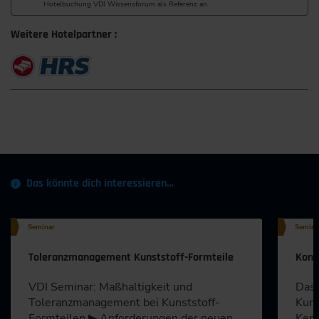
Hotelbuchung VDI Wissensforum als Referenz an.
Weitere Hotelpartner :
Das könnte dich interessieren…
Seminar
Semina
Toleranzmanagement Kunststoff-Formteile
Kons
VDI Seminar: Maßhaltigkeit und
Das 
Toleranzmanagement bei Kunststoff-
Kuns
Formteilen ▶ Anforderungen der neuen
Kenn