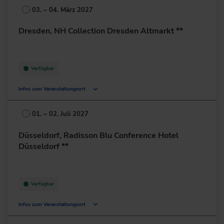
68159 Mannheim
03. – 04. März 2027
Deutschland
Dresden, NH Collection Dresden Altmarkt **
+49 621/3369-90
zur Website
Verfügbar
Infos zum Veranstaltungsort
An der Kreuzkirche 2
01067 Dresden
01. – 02. Juli 2027
Deutschland
Düsseldorf, Radisson Blu Conference Hotel
+49 351/50155-0
Düsseldorf **
zur Website
Verfügbar
Infos zum Veranstaltungsort
Karl-Arnold-Platz 5