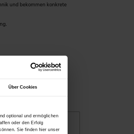
echnik und bekommen konkrete
ng.
r Expert*innen. Hören Sie
Über Cookies
ind optional und ermöglichen
ffen oder den Erfolg
önnen. Sie finden hier unser