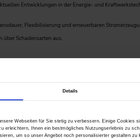
e aktuellen Entwicklungen in der Energie- und Kraftwerkst
bensdauer, Flexibilisierung und erneuerbaren Stromerzeugu
en über Schadensarten aus.
ten Sie auf der Fachtagung?
chen Tagung erwarten Sie zahlreiche Vorträge ausgewiesene
Details
nktthemen:
ergietechnik: Potential und aktueller Stand
nsere Webseiten für Sie stetig zu verbessern. Einige Cookies s
 erleichtern, Ihnen ein bestmögliches Nutzungserlebnis zu scha
g durch Wind, Biogas und Wasser
ieren, um so unser Angebot noch personalisierter gestalten zu k