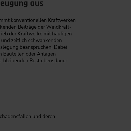
rzeugung aus
kommt konventionellen Kraftwerken
ankenden Beiträge der Windkraft-
trieb der Kraftwerke mit häufigen
n und zeitlich schwankenden
Auslegung beanspruchen. Dabei
n Bauteilen oder Anlagen
verbleibenden Restlebensdauer
 Schadensfällen und deren