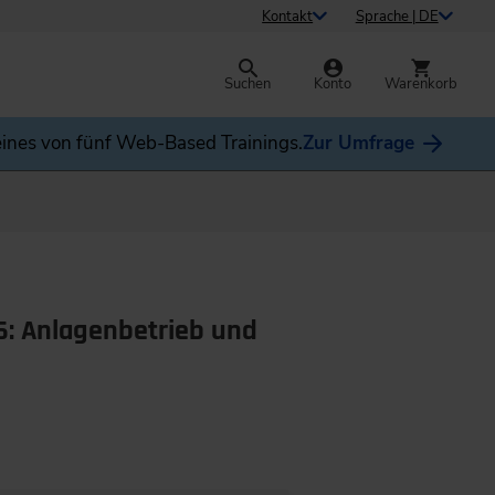
Kontakt
Sprache | DE
Suchen
Konto
Warenkorb
ines von fünf Web-Based Trainings.
Zur Umfrage
6: Anlagenbetrieb und