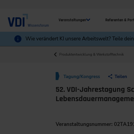
Veranstaltungen
Referenten & Par
Wie verändert KI unsere Arbeitswelt? Teile dei
Produktentwicklung & Werkstofftechnik
Tagung/Kongress
Teilen
52. VDI-Jahrestagung Sc
Lebensdauermanagement
Veranstaltungsnummer: 02TA19