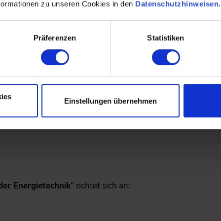
formationen zu unseren Cookies in den
Datenschutzhinweisen
en und petrochemischen Industrie
turbinen sowie an Verdichtern
Präferenzen
Statistiken
schäden
er Anlagen
ies
Einstellungen übernehmen
Herunterladen
der Energietechnik
“ richtet sich an: