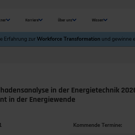
tner
Karriere
Über uns
Wissen
ne Erfahrung zur
Workforce Transformation
und gewinne e
hadensanalyse in der Energietechnik 202
 in der Energiewende
1
Kommende Termine: