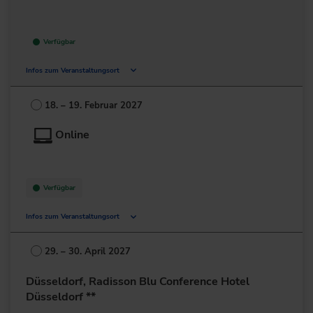
Verfügbar
Infos zum Veranstaltungsort
Deutschland
18. – 19. Februar 2027
+49 211/6214-201
Online
Verfügbar
Infos zum Veranstaltungsort
Deutschland
29. – 30. April 2027
+49 211/6214-201
Düsseldorf, Radisson Blu Conference Hotel
Düsseldorf **