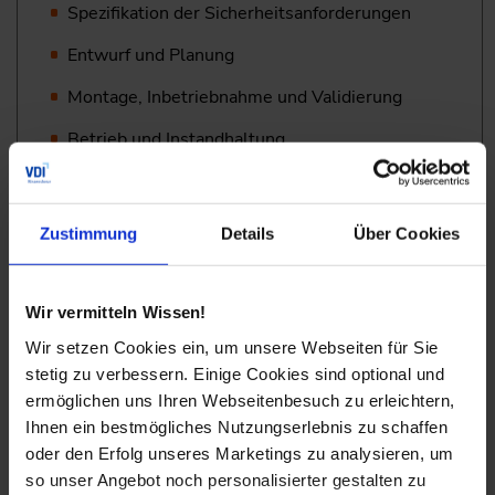
Spezifikation der Sicherheitsanforderungen
Entwurf und Planung
Montage, Inbetriebnahme und Validierung
Betrieb und Instandhaltung
Änderungen
Außerbetriebnahme
Zustimmung
Details
Über Cookies
Wie berechnet sich die Ausfallwahrscheinlichkeit im
Anforderungsfall (PFD)?
Wir vermitteln Wissen!
Wir setzen Cookies ein, um unsere Webseiten für Sie
Allgemeine Vorgehensweisen
stetig zu verbessern. Einige Cookies sind optional und
ermöglichen uns Ihren Webseitenbesuch zu erleichtern,
Zuverlässigkeitskenndaten für Geräte
Ihnen ein bestmögliches Nutzungserlebnis zu schaffen
Typische Strukturen der
oder den Erfolg unseres Marketings zu analysieren, um
Hardwaresicherheitsintegrität
so unser Angebot noch personalisierter gestalten zu