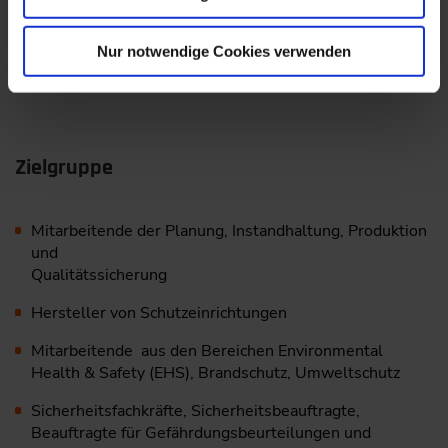
Seminarleiters und wendest diesen im Rahmen von
konkreten Übungen und Praxisbeispielen an. Darüber
hinaus arbeitest du im Team zusammen und profitierst
Nur notwendige Cookies verwenden
von dem Erfahrungsaustausch.
Zielgruppe
Mitarbeitende der Planung, Instandhaltung, Produktion
und
Qualitätssicherung
Hersteller von Schutzeinrichtungen
Mitarbeitende aus den Bereichen Environmental
Health & Safety (EHS), Brandschutz, Umweltschutz
Sicherheitsfachkräfte, Sicherheitsbeauftragte,
Beauftragte für Gefährdungsbeurteilungen und