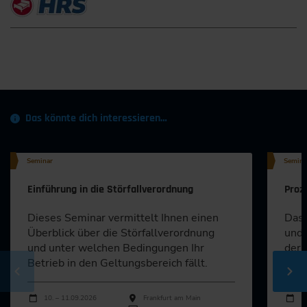
Das könnte dich interessieren…
Seminar
Semina
Einführung in die Störfallverordnung
Proz
Dieses Seminar vermittelt Ihnen einen
Das 
Überblick über die Störfallverordnung
und 
und unter welchen Bedingungen Ihr
der 
Betrieb in den Geltungsbereich fällt.
Verf
Durchführungen
Durch
Veranstaltungsdatum
Veranstaltungsort
Veran
10. – 11.09.2026
Frankfurt am Main
2