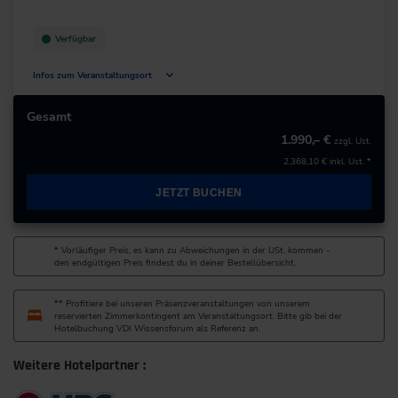
Verfügbar
Infos zum Veranstaltungsort
Feodor-Lynen-Straße 1
30625 Hannover
Gesamt
Deutschland
1.990,– €
zzgl. Ust.
2.368,10 €
inkl. Ust. *
+49 511/9566-0
JETZT BUCHEN
* Vorläufiger Preis, es kann zu Abweichungen in der USt. kommen -
den endgültigen Preis findest du in deiner Bestellübersicht.
** Profitiere bei unseren Präsenzveranstaltungen von unserem
reservierten Zimmerkontingent am Veranstaltungsort. Bitte gib bei der
Hotelbuchung VDI Wissensforum als Referenz an.
Weitere Hotelpartner :