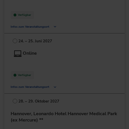
Verfügbar
Infos zum Veranstaltungsort
Karl-Arnold-Platz 5
40474 Düsseldorf
24. – 25. Juni 2027
Deutschland
Online
+49 211/45530
zur Website
Verfügbar
Infos zum Veranstaltungsort
Deutschland
28. – 29. Oktober 2027
+49 211/6214-201
Hannover, Leonardo Hotel Hannover Medical Park
(ex Mercure) **