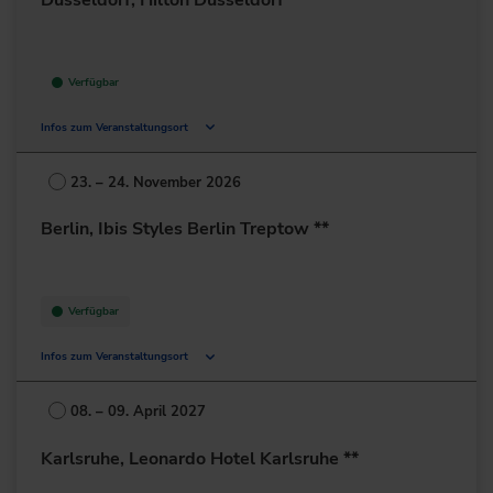
Verfügbar
Infos zum Veranstaltungsort
Georg-Glock-Str. 20
40474 Düsseldorf
23. – 24. November 2026
Deutschland
Berlin, Ibis Styles Berlin Treptow **
+49 211/4377-0
zur Website
Verfügbar
Infos zum Veranstaltungsort
Spreestraße 14
12439 Berlin
08. – 09. April 2027
Deutschland
Karlsruhe, Leonardo Hotel Karlsruhe **
+49 30/63903-0