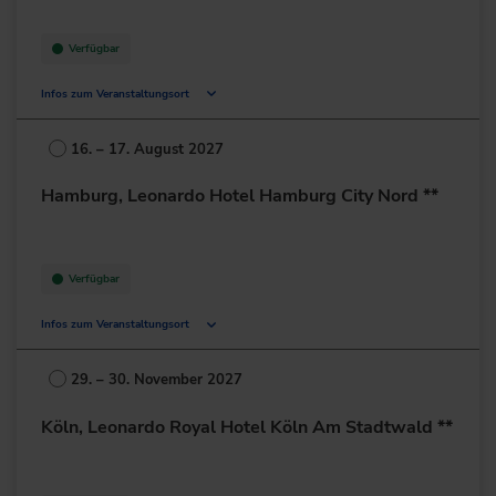
zur Website
Verfügbar
Infos zum Veranstaltungsort
Ettlinger Str. 23
76137 Karlsruhe
16. – 17. August 2027
Deutschland
Hamburg, Leonardo Hotel Hamburg City Nord **
+49 721/3727-0
zur Website
Verfügbar
Infos zum Veranstaltungsort
Mexikoring 1
22297 Hamburg
29. – 30. November 2027
Deutschland
Köln, Leonardo Royal Hotel Köln Am Stadtwald **
+49 40/63294-0
zur Website