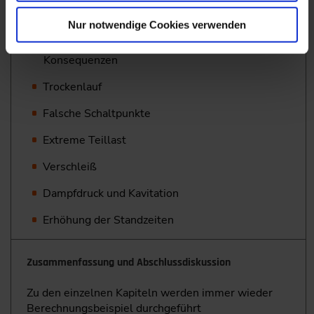
Mit der „Trouble Shooting Tabelle“
Systemfehler erkennen
Nur notwendige Cookies verwenden
Pumpenbetrieb außerhalb des Kennfeldes und
Konsequenzen
Trockenlauf
Falsche Schaltpunkte
Extreme Teillast
Verschleiß
Dampfdruck und Kavitation
Erhöhung der Standzeiten
Zusammenfassung und Abschlussdiskussion
Zu den einzelnen Kapiteln werden immer wieder
Berechnungsbeispiel durchgeführt