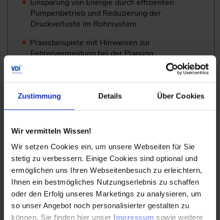
Einsparung von Energie durch effizienten
Pumpenbetrieb und Reduzierung der
Druckverluste im Rohrsystem
Praxisbeispiele mit Hinweisen zur
Fehlervermeidung bei der Planung
Der Antrieb der Pumpe mit Elektromotor
Zustimmung
Details
Über Cookies
Asynchron- und Synchronmotor: Vor- und
Nachteile
Wir vermitteln Wissen!
Der drehzahlveränderliche Antrieb mit
Frequenzumrichter als ergänzende
Wir setzen Cookies ein, um unsere Webseiten für Sie
Antriebskomponente
stetig zu verbessern. Einige Cookies sind optional und
ermöglichen uns Ihren Webseitenbesuch zu erleichtern,
Hinweise für die Planung von
Ihnen ein bestmögliches Nutzungserlebnis zu schaffen
drehzahlgeregelten Antrieben↓
oder den Erfolg unseres Marketings zu analysieren, um
so unser Angebot noch personalisierter gestalten zu
Die Steuerung und Regelung von Pumpen
können. Sie finden hier unser
Impressum
sowie weitere