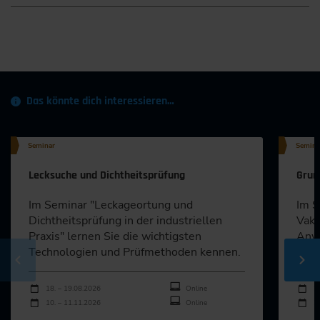
Das könnte dich interessieren…
Seminar
Semina
Lecksuche und Dichtheitsprüfung
Grun
Im Seminar "Leckageortung und
Im S
Dichtheitsprüfung in der industriellen
Vaku
Praxis" lernen Sie die wichtigsten
Anwe
Technologien und Prüfmethoden kennen.
und 
Durchführungen
Durch
Veranstaltungsdatum
Veranstaltungsort
Veran
18. – 19.08.2026
Online
2
10. – 11.11.2026
Online
2