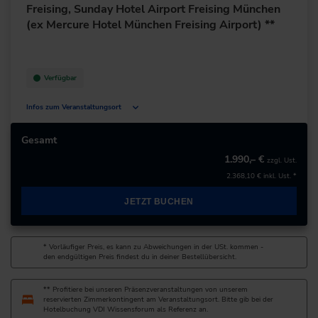
Freising, Sunday Hotel Airport Freising München
+49 211/239486-0
(ex Mercure Hotel München Freising Airport) **
zur Website
Verfügbar
Infos zum Veranstaltungsort
Dr.-von-Daller-Str. 1-3
85356 Freising
Gesamt
Deutschland
1.990,– €
zzgl. Ust.
2.368,10 €
inkl. Ust. *
+49 8161/532-0
JETZT BUCHEN
zur Website
* Vorläufiger Preis, es kann zu Abweichungen in der USt. kommen -
den endgültigen Preis findest du in deiner Bestellübersicht.
** Profitiere bei unseren Präsenzveranstaltungen von unserem
reservierten Zimmerkontingent am Veranstaltungsort. Bitte gib bei der
Hotelbuchung VDI Wissensforum als Referenz an.