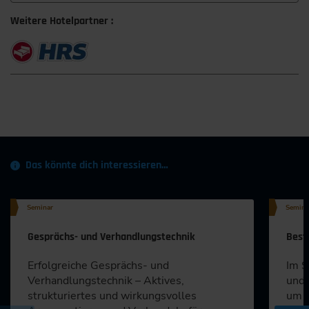
Weitere Hotelpartner :
Das könnte dich interessieren…
Seminar
Semina
Gesprächs- und Verhandlungstechnik
Best
Erfolgreiche Gesprächs- und
Im S
Verhandlungstechnik – Aktives,
und
strukturiertes und wirkungsvolles
um e