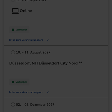
12. – 13. April 2027
Deutschland
Online
+49 40/300-3000
zur Website
Verfügbar
Infos zum Veranstaltungsort
Deutschland
10. – 11. August 2027
+49 211/6214-201
Düsseldorf, NH Düsseldorf City Nord **
Verfügbar
Infos zum Veranstaltungsort
Münsterstr. 232-238
40470 Düsseldorf
02. – 03. Dezember 2027
Deutschland