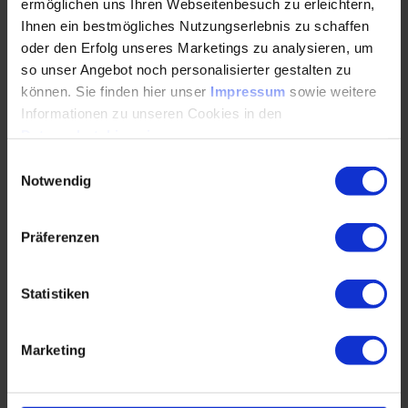
ermöglichen uns Ihren Webseitenbesuch zu erleichtern,
Ihnen ein bestmögliches Nutzungserlebnis zu schaffen
Der Key Account Entwicklungsplan
oder den Erfolg unseres Marketings zu analysieren, um
so unser Angebot noch personalisierter gestalten zu
Vorteile von Key Account Entwicklungsplänen
können. Sie finden hier unser
Impressum
sowie weitere
Informationen zu unseren Cookies in den
Key Account Entwicklungspläne vorteilhaft zur
Datenschutzhinweisen
.
Zielerreichung einsetzen
Einwilligungsauswahl
Gruppenarbeit zur Erstellung einer Struktur für ­
Notwendig
unter­nehmens­spezifische Key Account
Entwicklungspläne
Präferenzen
Zusammenfassung und Ausblick
Statistiken
Feedback und Erfahrungsaustausch
Umsetzungsplanung und Auswirkungen auf
Marketing
den ­Unternehmensalltag