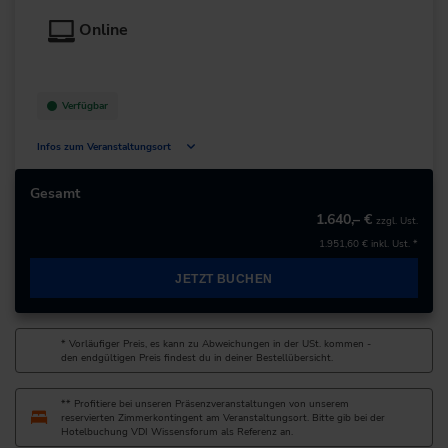
Deutschland
Online
+49 511/5103-0
zur Website
Verfügbar
Infos zum Veranstaltungsort
Deutschland
Gesamt
1.640,– €
zzgl. Ust.
+49 211/6214-201
1.951,60 €
inkl. Ust. *
JETZT BUCHEN
* Vorläufiger Preis, es kann zu Abweichungen in der USt. kommen -
den endgültigen Preis findest du in deiner Bestellübersicht.
** Profitiere bei unseren Präsenzveranstaltungen von unserem
reservierten Zimmerkontingent am Veranstaltungsort. Bitte gib bei der
Hotelbuchung VDI Wissensforum als Referenz an.