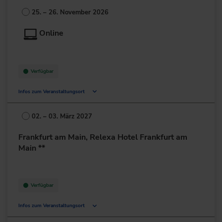
20355 Hamburg
25. – 26. November 2026
Deutschland
Online
+49 40/600014-0
zur Website
Verfügbar
Infos zum Veranstaltungsort
Deutschland
02. – 03. März 2027
+49 211/6214-201
Frankfurt am Main, Relexa Hotel Frankfurt am
Main **
Verfügbar
Infos zum Veranstaltungsort
Lurgiallee 2