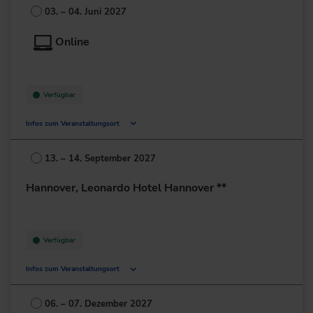
60439 Frankfurt am Main
03. – 04. Juni 2027
Deutschland
Online
+49 69/95778-0
zur Website
Verfügbar
Infos zum Veranstaltungsort
Deutschland
13. – 14. September 2027
+49 211/6214-201
Hannover, Leonardo Hotel Hannover **
Verfügbar
Infos zum Veranstaltungsort
Tiergartenstr. 117
30559 Hannover
06. – 07. Dezember 2027