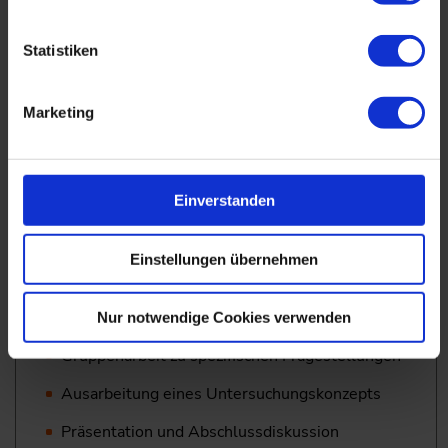
Messverfahren und Anwendbarkeit,
Beurteilung, ­Einschränkungen
Statistiken
Raumluftqualität und raumlufttechnische Anlagen
Marketing
Hygieneanforderungen an RLT-Anlagen,
Hygieneinspektionen gem. VDI 6022
Luftkeim- und Feinstaubmessungen an RLT-
Einverstanden
Anlagen
Exkurs: Betrieb von RLT-Anlagen in
Einstellungen übernehmen
Pandemiezeiten (SARS CoV2)
Praxisteil: Workshop Untersuchungskonzepte
Nur notwendige Cookies verwenden
Gruppenarbeit zu spezifischen Fragestellungen
Ausarbeitung eines Untersuchungskonzepts
Präsentation und Abschlussdiskussion