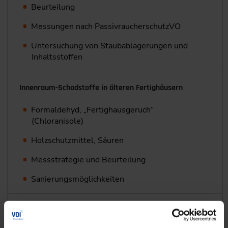
Beurteilung
Messungen nach PassivraucherschutzVO
Untersuchung von Staubablagerungen und
Inhaltsstoffen
Innenraum-Schadstoffe in älteren Fertighäusern
Formaldehyd, „Fertighausgeruch“
(Chloranisole)
Holzschutzmittel, Säuren
Messstrategie und Beurteilung
Sanierungsmöglichkeiten
Raumluftqualität bei Gebäudezertifizierungen