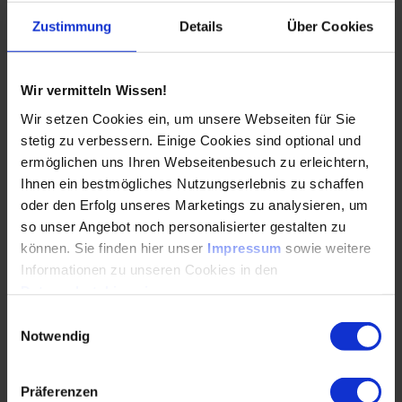
Zertifzierungssysteme (DGNB, LEED, BREEAM,
BNB, VDB-Zert u.a.) und ihre Anforderungen
Zustimmung
Details
Über Cookies
zur Raumluftqualität
Messtechnische Prüfungen für Zertifizierungen
Wir vermitteln Wissen!
Fallstricke
Wir setzen Cookies ein, um unsere Webseiten für Sie
stetig zu verbessern. Einige Cookies sind optional und
ermöglichen uns Ihren Webseitenbesuch zu erleichtern,
Gerüche: Messung von Geruchstoffen und
Ihnen ein bestmögliches Nutzungserlebnis zu schaffen
Geruchsmessungen
oder den Erfolg unseres Marketings zu analysieren, um
VOC, MVOC, Chloranisole, Chlornaphthaline,
so unser Angebot noch personalisierter gestalten zu
Phenole, Kresole, PAK, Amine, H
können. Sie finden hier unser
Impressum
sowie weitere
2S… Wann ist
Informationen zu unseren Cookies in den
welche Messung sinnvoll?
Datenschutzhinweisen
.
Beurteilung von Messergebnissen,
Einwilligungsauswahl
Einschränkungen
Notwendig
Geruchsmessungen nach DIN EN ISO 16000-
30, VDI 4302, AGÖF-­Geruchsleitfaden u.a.
Präferenzen