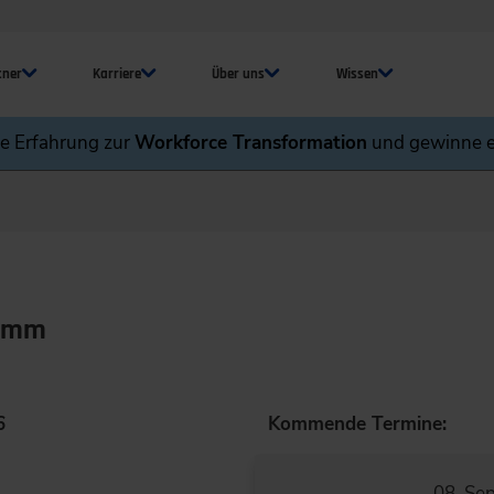
tner
Karriere
Über uns
Wissen
ne Erfahrung zur
Workforce Transformation
und gewinne e
lamm
6
Kommende Termine:
08. Se