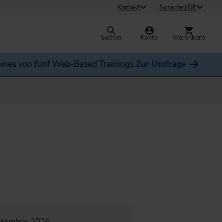
Kontakt
Sprache | DE
Suchen
Konto
Warenkorb
ines von fünf Web-Based Trainings.
Zur Umfrage
ptember 2026