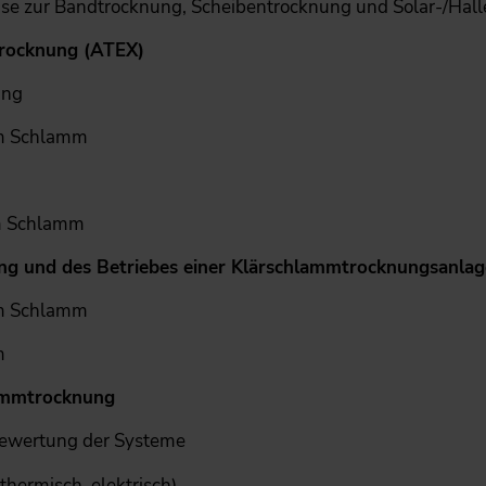
ise zur Bandtrocknung, Scheibentrocknung und Solar-/Hal
trocknung (ATEX)
ung
em Schlamm
m Schlamm
ung und des Betriebes einer Klärschlammtrocknungsanlag
em Schlamm
m
lammtrocknung
Bewertung der Systeme
thermisch, elektrisch)