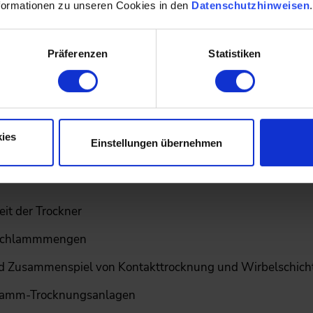
formationen zu unseren Cookies in den
Datenschutzhinweisen
onstrocknung, Strahlungstrocknung, Kontakttrocknung)
Präferenzen
Statistiken
bei der Trocknung
rockner, Scheibentrockner, Dünnschichttrockner
ies
Einstellungen übernehmen
Trommeltrockner, Wirbelschichttrockner, Paddeltrockner)
eit der Trockner
 Schlammmengen
d Zusammenspiel von Kontakttrocknung und Wirbelschic
lamm-Trocknungsanlagen