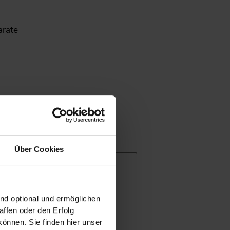
arate
amm“
Über Cookies
mm
ind optional und ermöglichen
ffen oder den Erfolg
önnen. Sie finden hier unser