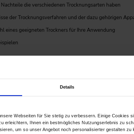
d Nachteile die verschiedenen Trocknungsarten haben
nisse der Trocknungsverfahren und der dazu gehörigen App
ahl eines geeigneten Trockners für Ihre Anwendung
ispielen
ezialtags „Trocknung von Klärschl
Details
ocknung
haften sowie Unterschied Frischschlamm und Lagerschla
nsere Webseiten für Sie stetig zu verbessern. Einige Cookies s
 erleichtern, Ihnen ein bestmögliches Nutzungserlebnis zu scha
ieren, um so unser Angebot noch personalisierter gestalten zu k