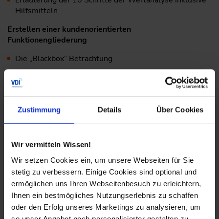
Erläuterung der 10 Schritte der Wertanalyse inklusive
Hilfsmitteln
Erstellen einer kundenorientierten
Funktionengliederung
Die „Blackbox“ Betrachtung
Techniken zum Sammeln von Funktionen
Lösen der Kostenbetrachtung der Bauteile
Zustimmung
Details
Über Cookies
Definition der Suchfelder
Festlegung der Kostenschwerpunkte
Wir vermitteln Wissen!
Festlegung des Funktionenerfüllungsgrades
Wir setzen Cookies ein, um unsere Webseiten für Sie
Praxisbeispiel an einen konkreten
stetig zu verbessern. Einige Cookies sind optional und
Unternehmensbeispiel: Wertanalyse an einem
ermöglichen uns Ihren Webseitenbesuch zu erleichtern,
Flachrohr Ölkühler
Ihnen ein bestmögliches Nutzungserlebnis zu schaffen
oder den Erfolg unseres Marketings zu analysieren, um
Methodenbaukasten
so unser Angebot noch personalisierter gestalten zu