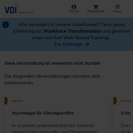
Konto
Warenkorb
Menü
Wie verändert KI unsere Arbeitswelt? Teile deine
Erfahrung zur
Workforce Transformation
und gewinne
eines von fünf Web-Based Trainings.
Zur Umfrage
Diese Veranstaltung ist momentan nicht buchbar
Die folgenden Veranstaltungen könnten dich
interessieren.
Seminar
Seminar
Psychologie für Führungskräfte
Erfin
In unserem praxisorientierten Seminar
Durch
lernen Führungskräfte und Projektleiter,
Probl