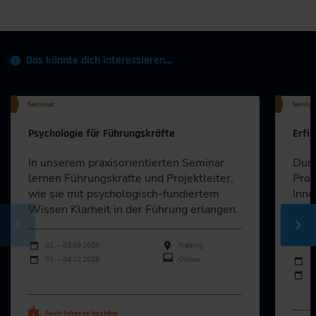
Das könnte dich interessieren…
Seminar
Semina
Psychologie für Führungskräfte
Erfi
In unserem praxisorientierten Seminar
Durc
lernen Führungskräfte und Projektleiter,
Prob
wie sie mit psychologisch-fundiertem
Inno
Wissen Klarheit in der Führung erlangen.
effi
find
Durchführungen
Veranstaltungsdatum
Veranstaltungsort
02. – 03.09.2026
Freising
Durch
03. – 04.12.2026
Online
Veran
0
1
Alle Termine ansehen
Al
Auch Inhouse buchbar