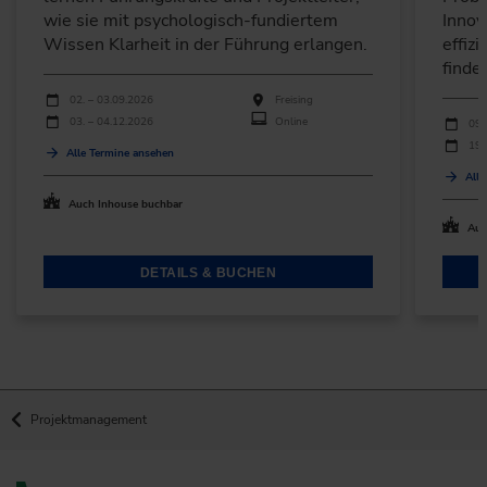
wie sie mit psychologisch-fundiertem
Innov
Wissen Klarheit in der Führung erlangen.
effiz
finde
Durchführungen
Veranstaltungsdatum
Veranstaltungsort
02. – 03.09.2026
Freising
Durchfü
03. – 04.12.2026
Online
Verans
09.
19.
Alle Termine ansehen
Alle
Auch Inhouse buchbar
Auc
DETAILS & BUCHEN
Projektmanagement