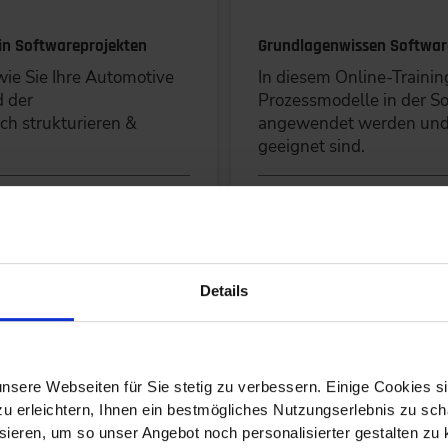
n Softwareprojekten
Grundlagenwissen Softwar
wie Sie Ihre Automotive
In diesem Online-Trainin
d der
Prozessmodelle in der S
ch strukturieren &
angewendet werden und w
geeignet sind.
BUCHEN
DETAI
Details
Digitales Produkt
wareprojekte
Softwarequalität sicherste
nsere Webseiten für Sie stetig zu verbessern. Einige Cookies s
Basics zum
In diesem Online-Training
 erleichtern, Ihnen ein bestmögliches Nutzungserlebnis zu scha
Engineering und wie Sie
Qualität Ihrer Software 
ieren, um so unser Angebot noch personalisierter gestalten zu k