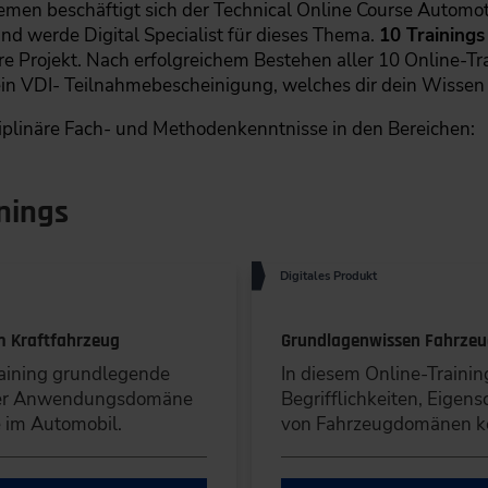
hemen beschäftigt sich der Technical Online Course Autom
d werde Digital Specialist für dieses Thema.
10 Trainings
e Projekt. Nach erfolgreichem Bestehen aller 10 Online-Tra
 VDI- Teilnahmebescheinigung, welches dir dein Wissen 
ziplinäre Fach- und Methodenkenntnisse in den Bereichen:
inings
Digitales Produkt
m Kraftfahrzeug
Grundlagenwissen Fahrz
raining grundlegende
In diesem Online-Traini
der Anwendungsdomäne
Begrifflichkeiten, Eig
 im Automobil.
von Fahrzeugdomänen k