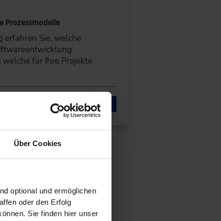
e Prozessmodelle
g erfahren Sie, welche
oftwareentwicklung
elche für Ihre Projekte
LS & BUCHEN
Über Cookies
llen und beurteilen
ind optional und ermöglichen
 lernen Sie, wie Sie die
ffen oder den Erfolg
im Fahrzeug sicherstellen und
önnen. Sie finden hier unser