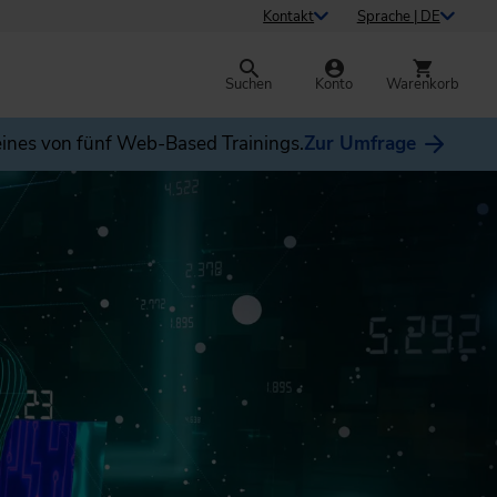
Kontakt
Sprache | DE
Suchen
Konto
Warenkorb
ines von fünf Web-Based Trainings.
Zur Umfrage