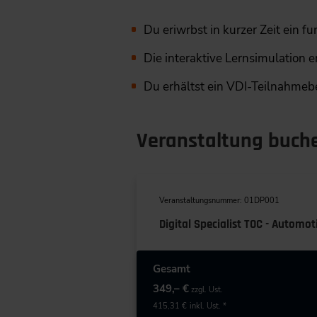
Du eriwrbst in kurzer Zeit ein
Die interaktive Lernsimulation 
Du erhältst ein VDI-Teilnahme
Veranstaltung buch
Veranstaltungsnummer: 01DP001
Digital Specialist TOC - Autom
Gesamt
349,– €
zzgl. Ust.
415,31 €
inkl. Ust. *