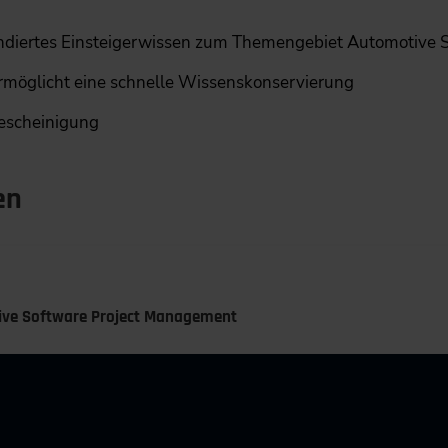
 fundiertes Einsteigerwissen zum Themengebiet Automotiv
ermöglicht eine schnelle Wissenskonservierung
bescheinigung
en
otive Software Project Management