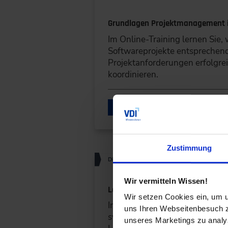
Grundlagen Projektmanagement i
Im Online-Training lernen Sie, 
Softwareprojekte entsprechen
Projektanforderungen erfolgrei
koordinieren.
DETAILS & 
Zustimmung
Digitales Produkt
Wir vermitteln Wissen!
Lastenhefte für Automotive Soft
Wir setzen Cookies ein, um u
Im Online-Training lernen Sie 
uns Ihren Webseitenbesuch zu
systematischen Requirements 
unseres Marketings zu analys