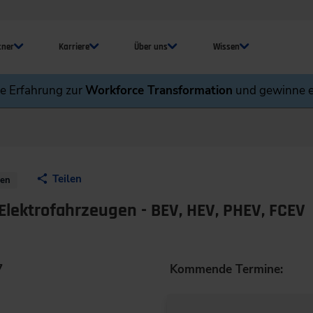
tner
Karriere
Über uns
Wissen
ne Erfahrung zur
Workforce Transformation
und gewinne e
Teilen
nen
ektrofahrzeugen - BEV, HEV, PHEV, FCEV
7
Kommende Termine: