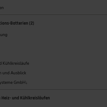
ien
ons-Batterien (2)
lung
 Kühlkreisläufe
n und Ausblick
lsysteme GmbH↓
 Heiz- und Kühlkreisläufen