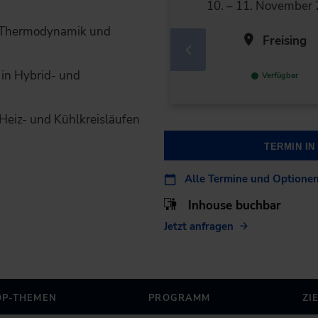
10. – 11. November
, Thermodynamik und
Freising
in Hybrid- und
Verfügbar
Heiz- und Kühlkreisläufen
TERMIN I
Alle Termine und Optione
Inhouse buchbar
Jetzt anfragen
OP-THEMEN
PROGRAMM
ZI