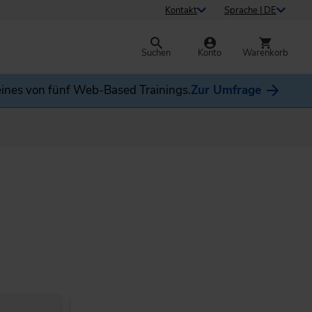
Kontakt
Sprache | DE
Suchen
Konto
Warenkorb
ines von fünf Web-Based Trainings.
Zur Umfrage