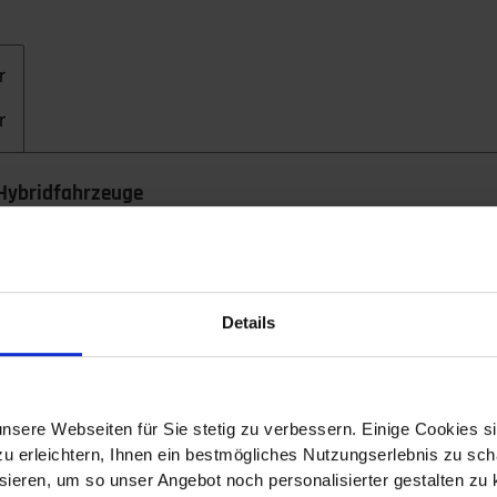
r
r
 Hybridfahrzeuge
s Fahrzeugmarktes
ridfahrzeuge
Details
n zum Thema Thermomanagement bei Elektro- und Hybrid
chnik, Thermodynamik und Wärmeübertragung
nsere Webseiten für Sie stetig zu verbessern. Einige Cookies s
nagementsystems
 erleichtern, Ihnen ein bestmögliches Nutzungserlebnis zu scha
ieren, um so unser Angebot noch personalisierter gestalten zu k