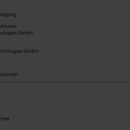
slegung
ekturen
hnologies GmbH
Technologies GmbH
bilanzen
umpe