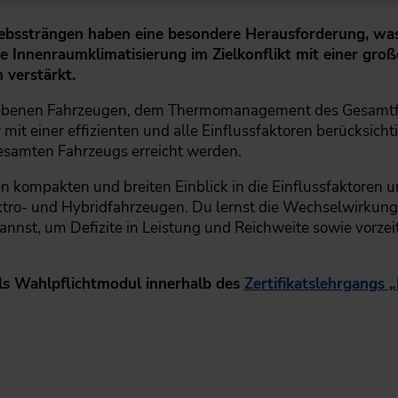
riebssträngen haben eine besondere Herausforderung, 
le Innenraumklimatisierung im Zielkonflikt mit einer gro
 verstärkt.
betriebenen Fahrzeugen, dem Thermomanagement des Gesam
it einer effizienten und alle Einflussfaktoren berücksicht
gesamten Fahrzeugs erreicht werden.
en kompakten und breiten Einblick in die Einflussfaktore
ektro- und Hybridfahrzeugen. Du lernst die Wechselwirku
nnst, um Defizite in Leistung und Reichweite sowie vorzeit
ls Wahlpflichtmodul innerhalb des
Zertifikatslehrgangs 