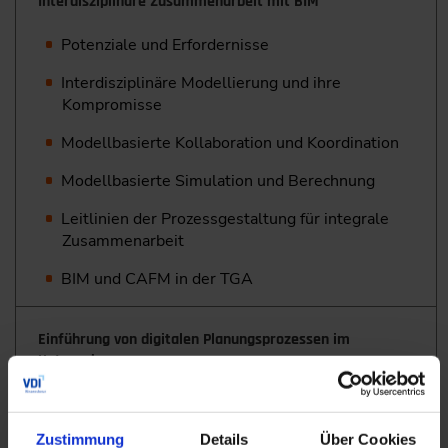
Interdisziplinäre Zusammenarbeit mit BIM
Potenziale und Erfordernisse
Interdisziplinäre Modellierung und ihre
Kompromisse
Modellbasierte Kollaboration und Koordination
Modellbasierte Simulation und Berechnung
Leitlinien der Prozessgestaltung für integrale
Zusammenarbeit
BIM und CAFM in der TGA
Einführung von digitalen Planungsprozessen im
Unternehmen
Implementierungsstrategien
Zustimmung
Details
Über Cookies
Potenziale erkennen – Chancen und Risiken