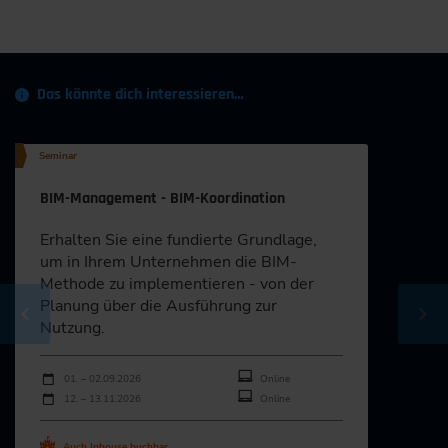
Das könnte dich interessieren…
Seminar
BIM-Management - BIM-Koordination
Erhalten Sie eine fundierte Grundlage,
um in Ihrem Unternehmen die BIM-
Methode zu implementieren - von der
Planung über die Ausführung zur
Nutzung.
Durchführungen
Veranstaltungsdatum
Veranstaltungsort
01. – 02.09.2026
Online
12. – 13.11.2026
Online
Auch Inhouse buchbar