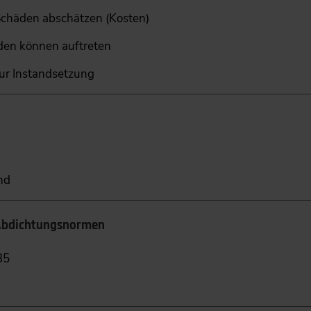
Schäden abschätzen (Kosten)
en können auftreten
ur Instandsetzung
nd
 Abdichtungsnormen
35