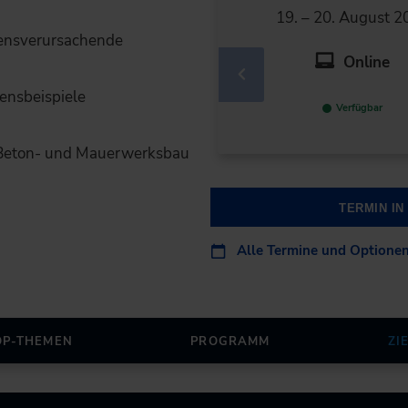
19. – 20. August 2
ensverursachende
Online
ensbeispiele
Verfügbar
 Beton- und Mauerwerksbau
TERMIN I
Alle Termine und Optione
OP-THEMEN
PROGRAMM
ZI