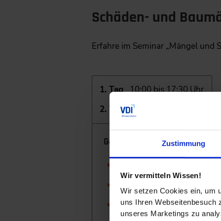
Schäden- und Baumä
Erfahre im Seminar „Mängel und 
1. Tag
10:00 bis 17:30 Uhr
2. Tag
09:00 bis 16:30 Uhr
Gebaute Infrastruktur
Zustimmung
Konstruktion
Wir vermitteln Wissen!
Standsicherheit
Wir setzen Cookies ein, um u
uns Ihren Webseitenbesuch zu
Lastveränderungen
unseres Marketings zu analys