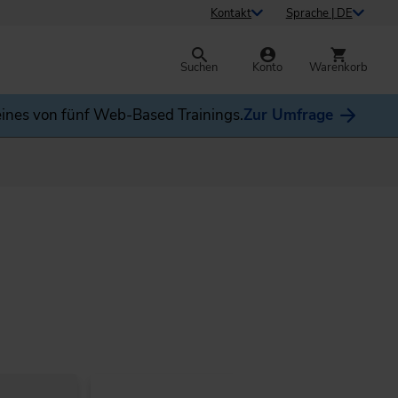
Kontakt
Sprache | DE
Suchen
Konto
Warenkorb
ines von fünf Web-Based Trainings.
Zur Umfrage