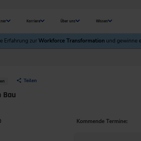
tner
Karriere
Über uns
Wissen
ne Erfahrung zur
Workforce Transformation
und gewinne e
Teilen
nen
m Bau
0
Kommende Termine: