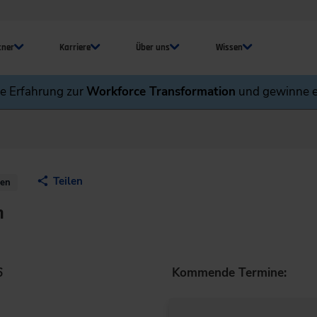
tner
Karriere
Über uns
Wissen
ne Erfahrung zur
Workforce Transformation
und gewinne e
Teilen
nen
n
6
Kommende Termine: