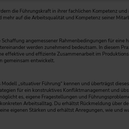
rn die Führungskraft in ihrer fachlichen Kompetenz und i
d mehr auf die Arbeits­qualität und Kompetenz seiner Mita
 Schaffung angemessener ­Rahmenbedingungen für eine h
ntereinander werden zunehmend bedeutsam. In diesem Praxi
ine effektive und effiziente Zusammenarbeit im Produktions
n gemeinsam entwickelt.
s Modell „situativer Führung“ kennen und überträgst diese
trategien für ein konstruktives Konfliktmanagement und übs
möglicht es, eigene Fragestellungen und ­Führungsproblem
konkreten Arbeitsalltag. Du erhältst Rückmeldung über de
eine eigenen Stärken und erhältst Anregungen, wie und 