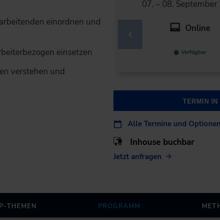
07. – 08. September
tarbeitenden einordnen und
Online
arbeiterbezogen einsetzen
Verfügbar
en verstehen und
TERMIN I
Alle Termine und Optione
Inhouse buchbar
Jetzt anfragen
P-THEMEN
PROGRAMM
MET