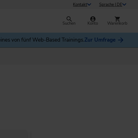
Kontakt
Sprache | DE
Suchen
Konto
Warenkorb
ines von fünf Web-Based Trainings.
Zur Umfrage