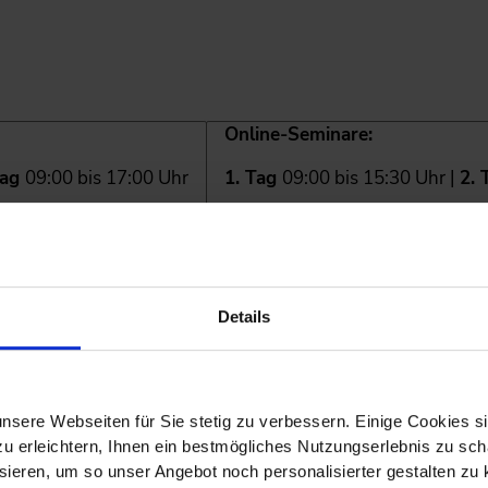
Online-Seminare:
Tag
09:00 bis 17:00 Uhr
1. Tag
09:00 bis 15:30 Uhr |
2.
is guter Führungsarbeit
 Erfolgsfaktor
Details
versetzen
ls Motivationsfaktor nutzen
skraft
nsere Webseiten für Sie stetig zu verbessern. Einige Cookies s
 erleichtern, Ihnen ein bestmögliches Nutzungserlebnis zu scha
eachten
ieren, um so unser Angebot noch personalisierter gestalten zu k