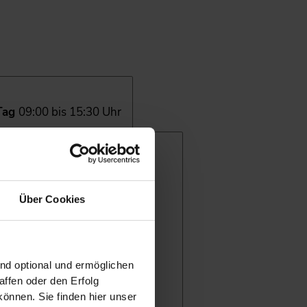
 Tag
09:00 bis 15:30 Uhr
Über Cookies
ind optional und ermöglichen
ffen oder den Erfolg
önnen. Sie finden hier unser