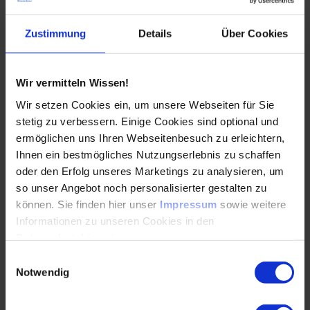
Kennzeichnung der Produkte
Zustimmung
Details
Über Cookies
Maßnahmen zur Verhinderung von Explosionen
Struktureller Aufbau der technischen Lösungen
Wir vermitteln Wissen!
zum ­Explosionsschutz
Wir setzen Cookies ein, um unsere Webseiten für Sie
Das Modell des integrierten
stetig zu verbessern. Einige Cookies sind optional und
Explosionsschutzes
ermöglichen uns Ihren Webseitenbesuch zu erleichtern,
Ihnen ein bestmögliches Nutzungserlebnis zu schaffen
Die Vermeidung von explosionsfähiger
oder den Erfolg unseres Marketings zu analysieren, um
Atmosphäre
so unser Angebot noch personalisierter gestalten zu
Die Verhinderung der Zündung
können. Sie finden hier unser
Impressum
sowie weitere
Informationen zu unseren Cookies in den
Der konstruktive Explosionsschutz
Datenschutzhinweisen
.
Einwilligungsauswahl
Die Zündgefahrenanalyse
Notwendig
Aufdecken potentieller Zündquellen mit der ­