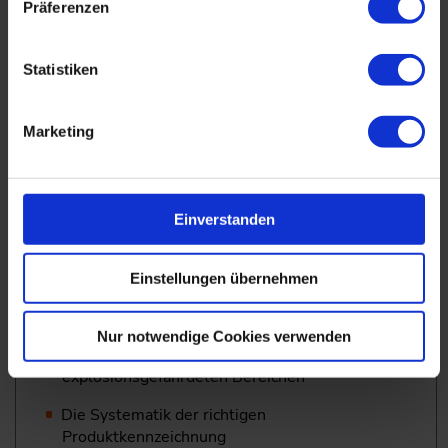
Präferenzen
Zündgefahrenanalyse am praktischen Beispiel
Geeignete Maßnahmen des Explosionsschutzes
Statistiken
Methodik der Zündgefahrenanalyse
Kernaussagen relevanter Normen mit Bezug
Marketing
zur ­Zündgefahrenanalyse
Dokumentation der Ergebnisse an einem
konkreten Beispiel
Einverstanden
Kennzeichnung von Systemen, Geräten, Komponenten
Einstellungen übernehmen
und Maschinen
Wichtige Hinweise für Ihren Kunden zu den
Nur notwendige Cookies verwenden
Einsatzbedingungen und Eignung in
explosionsgefährdeten Bereichen
Die Systematik der richtigen
Produktkennzeichnung