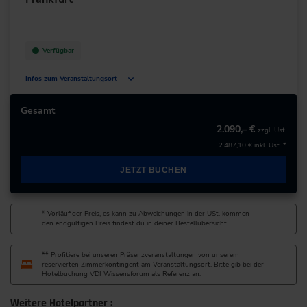
Verfügbar
Infos zum Veranstaltungsort
Mailänder Straße 1
60598 Frankfurt am Main
Gesamt
Deutschland
2.090,– €
zzgl. Ust.
2.487,10 €
inkl. Ust. *
+49 69/6802-0
JETZT BUCHEN
zur Website
* Vorläufiger Preis, es kann zu Abweichungen in der USt. kommen -
den endgültigen Preis findest du in deiner Bestellübersicht.
** Profitiere bei unseren Präsenzveranstaltungen von unserem
reservierten Zimmerkontingent am Veranstaltungsort. Bitte gib bei der
Hotelbuchung VDI Wissensforum als Referenz an.
Weitere Hotelpartner :