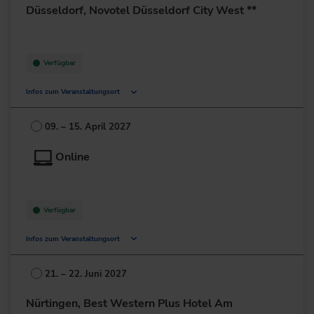
+49 211/6214-201
Düsseldorf, Novotel Düsseldorf City West **
Verfügbar
Infos zum Veranstaltungsort
Niederkasseler Lohweg 179
40547 Düsseldorf
09. – 15. April 2027
Deutschland
Online
+49 211/52060-0
zur Website
Verfügbar
Infos zum Veranstaltungsort
Deutschland
21. – 22. Juni 2027
+49 211/6214-201
Nürtingen, Best Western Plus Hotel Am