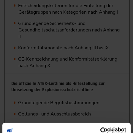
Entscheidungskriterien für die Einteilung der
Gerätegruppen nach Kategorien nach Anhang I
Grundlegende Sicherheits- und
Gesundheitsschutz­anforderungen nach Anhang
II
Konformitätsmodule nach Anhang III bis IX
CE-Kennzeichnung und Konformitätserklärung
nach Anhang X
Die offizielle ATEX-Leitlinie als Hilfestellung zur
Umsetzung der Explosionsschutzrichtlinie
Grundlegende Begriffsbestimmungen
Geltungs- und Ausschlussbereich
Konformitätsdokumente