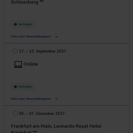
Schlossberg **
Verfügbar
Infos zum Veranstaltungsort
Europastraße 13
72622 Nürtingen
17. – 23. September 2027
Deutschland
Online
+49 7022/704-0
zur Website
Verfügbar
Infos zum Veranstaltungsort
Deutschland
06. – 07. Dezember 2027
+49 211/6214-201
Frankfurt am Main, Leonardo Royal Hotel
Frankfurt **