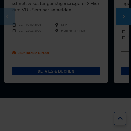
schnell & kostengünstig managen. ➩ Hier
inge
zum VDI-Seminar anmelden!
beim
Anla
Durchführungen
Veranstaltungsdatum
Veranstaltungsort
02. – 03.09.2026
Köln
Durch
25. – 26.11.2026
Frankfurt am Main
Veran
1
2
Alle Termine ansehen
Al
Auch Inhouse buchbar
DETAILS & BUCHEN
Zur