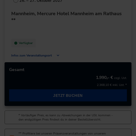
26. – 27. Oktober 2027
Deutschland
Mannheim, Mercure Hotel Mannheim am Rathaus
+49 351/50155-0
**
zur Website
Verfügbar
Infos zum Veranstaltungsort
F7 5-13
68159 Mannheim
Gesamt
Deutschland
1.990,– €
zzgl. Ust.
2.368,10 €
inkl. Ust. *
+49 621/3369-90
JETZT BUCHEN
zur Website
* Vorläufiger Preis, es kann zu Abweichungen in der USt. kommen -
den endgültigen Preis findest du in deiner Bestellübersicht.
** Profitiere bei unseren Präsenzveranstaltungen von unserem