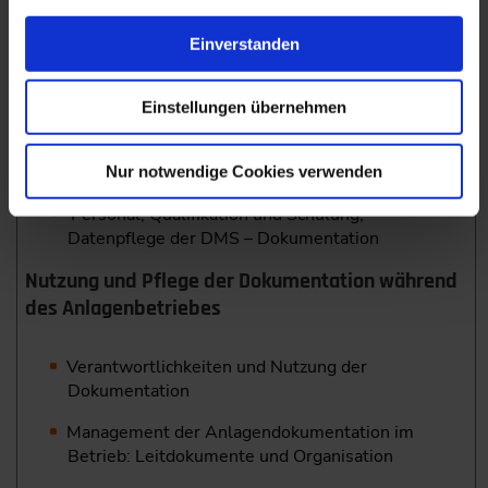
Auswahlverfahren
Realisierungsbeispiel zur Einführung einer DMS
Einverstanden
– Software
Systemauslegung, Systembeschaffung und
Einstellungen übernehmen
Systemumsetzung
Betreiben eines DMS und Qualitätssicherung
Nur notwendige Cookies verwenden
Personal, Qualifikation und Schulung,
Datenpflege der DMS – Dokumentation
Nutzung und Pflege der Dokumentation während
des ­Anlagenbetriebes
Verantwortlichkeiten und Nutzung der
Dokumentation
Management der Anlagendokumentation im
Betrieb: Leitdokumente und Organisation