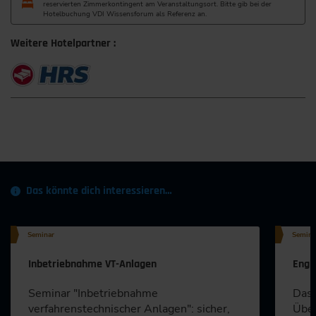
reservierten Zimmerkontingent am Veranstaltungsort. Bitte gib bei der
Hotelbuchung VDI Wissensforum als Referenz an.
Weitere Hotelpartner :
Das könnte dich interessieren…
Seminar
Semina
Inbetriebnahme VT-Anlagen
Engi
Seminar "Inbetriebnahme
Das 
verfahrenstechnischer Anlagen": sicher,
Über