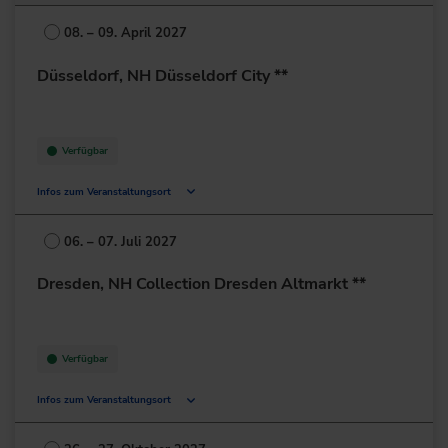
F7 5-13
68159 Mannheim
08. – 09. April 2027
Deutschland
Düsseldorf, NH Düsseldorf City **
+49 621/3369-90
zur Website
Verfügbar
Infos zum Veranstaltungsort
Kölner Str. 186 - 188
40227 Düsseldorf
06. – 07. Juli 2027
Deutschland
Dresden, NH Collection Dresden Altmarkt **
+49 211/7811-0
zur Website
Verfügbar
Infos zum Veranstaltungsort
An der Kreuzkirche 2
01067 Dresden