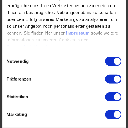
ermöglichen uns Ihren Webseitenbesuch zu erleichtern,
Einführung eines Dokumenten-Management-Systems
Ihnen ein bestmögliches Nutzungserlebnis zu schaffen
(DMS) für die AnlagendokumentationPraxisbeispiel
oder den Erfolg unseres Marketings zu analysieren, um
Einführen eines DMS für
so unser Angebot noch personalisierter gestalten zu
dieAnlagendokumentation
können. Sie finden hier unser
Impressum
sowie weitere
Informationen zu unseren Cookies in den
DMS – Projektentwicklung, Stufenmodell zur
Datenschutzhinweisen
.
Systemeinführung
Einwilligungsauswahl
Bedarfs- und Realisierungsstudie
Notwendig
(Bedarfsanalyse)
Dokumentations-, Prozess- und Kostenanalyse
Präferenzen
DMS – Systemkonzept und
Dokumentationsanforderungen
Statistiken
Erstellen eines Lasten- / Pflichtenheftes und
einer Leistungsbeschreibung
Marketing
DMS –Systemauswahl, Marktanalyse und