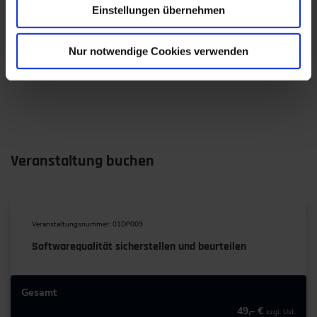
Online-Trainings mitgewirkt. Zu seinen
Einstellungen übernehmen
Forschungsschwerpunkten zählen u.a. Automotive
Software Engineering, Functional Safety sowie Model-
based Development & Testing.
Nur notwendige Cookies verwenden
Veranstaltung buchen
Veranstaltungsnummer: 01DP009
Softwarequalität sicherstellen und beurteilen
Gesamt
49,– €
zzgl. Ust.