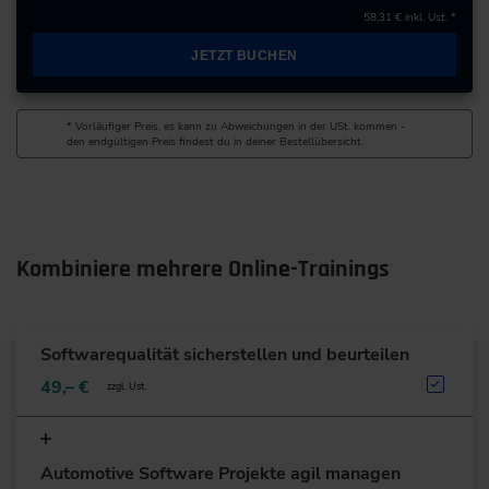
58,31 €
inkl. Ust. *
JETZT BUCHEN
* Vorläufiger Preis, es kann zu Abweichungen in der USt. kommen -
den endgültigen Preis findest du in deiner Bestellübersicht.
Kombiniere mehrere Online-Trainings
Softwarequalität sicherstellen und beurteilen
49,– €
zzgl. Ust.
Automotive Software Projekte agil managen