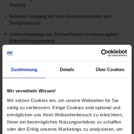
Testing
Sicherer Umgang mit den Grundelementen des
Testprozesses
Unterscheidung von Testverfahren in einem agilen
Entwicklungsprozess
Verständnis zu den 4 typischen Testebenen
Wer sollte teilnehmen?
Zustimmung
Details
Über Cookies
Der Specialist TOC „
Automotive Software Project
Wir vermitteln Wissen!
Management
“ mit dem Online-Training „Software-
Wir setzen Cookies ein, um unsere Webseiten für Sie
Qualität sicherstellen und richtig beurteilen“ richtet sich
stetig zu verbessern. Einige Cookies sind optional und
an Fach- und Führungskräfte aus der Automobilbranche
ermöglichen uns Ihren Webseitenbesuch zu erleichtern,
und der Elektrotechnik, die sich mit E/E-Systemen und
Softwareentwicklung befassen möchten. Angesprochen
Ihnen ein bestmögliches Nutzungserlebnis zu schaffen
sind insbesondere:
oder den Erfolg unseres Marketings zu analysieren, um