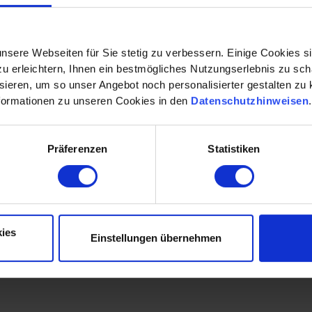
r
nsere Webseiten für Sie stetig zu verbessern. Einige Cookies s
 erleichtern, Ihnen ein bestmögliches Nutzungserlebnis zu scha
ieren, um so unser Angebot noch personalisierter gestalten zu k
 Beratungsunternehmen
formationen zu unseren Cookies in den
Datenschutzhinweisen
nheit konzipiert?
Präferenzen
Statistiken
tion Management,
Jinq-Ching Vuong
, Innovation Manager,
herer, Bertrandt Technologie GmbH.
ies
Einstellungen übernehmen