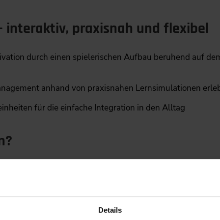
– interaktiv, praxisnah und flexibel
ivation durch einen spielerischen Aufbau beruhend auf de
anagement anhand von praxisnahen Lernsimulationen erle
nheiten für die einfache Integration in den Alltag
n?
ourse des VDI Wissensforums „
Automotive Software Proj
ion“ richtet sich an Fach- und Führungskräfte aus der Aut
-Systemen und Software Projektmanagement befassen. Ange
Details
as Themenfeld E/E-Systeme