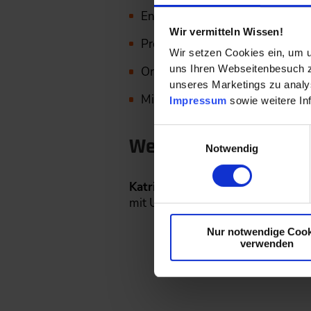
Entwicklungsingenieure
Wir vermitteln Wissen!
Projektleiter und Projektmanage
Wir setzen Cookies ein, um u
uns Ihren Webseitenbesuch zu
Organisationsentwickler
unseres Marketings zu analys
Mitarbeiter aus Software- und
Impressum
sowie weitere In
Einwilligungsauswahl
Wer hat diese Lernei
Notwendig
Katrin Pinkwart
, Head of Innova
mit Unterstützung von Felicita Sc
Nur notwendige Cook
verwenden