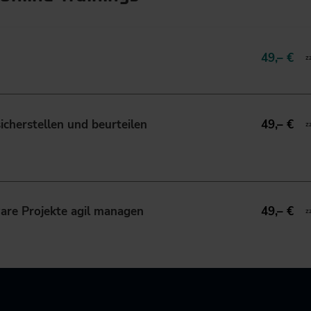
49,– €
z
icherstellen und beurteilen
49,– €
z
re Projekte agil managen
49,– €
z