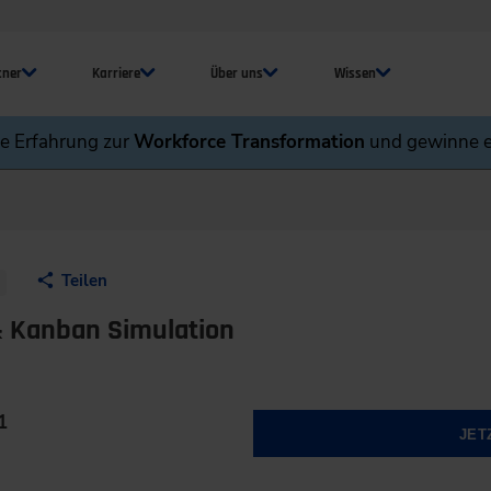
tner
Karriere
Über uns
Wissen
ne Erfahrung zur
Workforce Transformation
und gewinne e
Teilen
& Kanban Simulation
1
JET