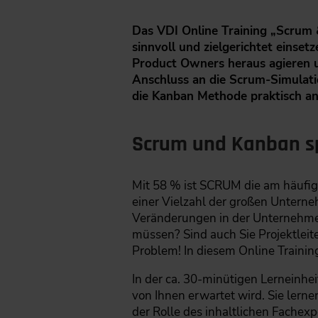
Das VDI Online Training „Scrum &
sinnvoll und zielgerichtet einset
Product Owners heraus agieren u
Anschluss an die Scrum-Simulati
die Kanban Methode praktisch an
Scrum und Kanban sp
Mit 58 % ist SCRUM die am häufigs
einer Vielzahl der großen Unterne
Veränderungen in der Unternehmens
müssen? Sind auch Sie Projektleite
Problem! In diesem Online Trainin
In der ca. 30-minütigen Lerneinhe
von Ihnen erwartet wird. Sie lern
der Rolle des inhaltlichen Fachex