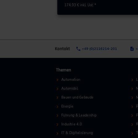
174,93 €
inkl. Ust. *
Kontakt
+49 (0)2116214-201
+
Themen
Automation
L
Automobil
M
Bauen und Gebäude
Energie
P
Führung & Leadership
P
Industrie 4.0
R
IT & Digitalisierung
T