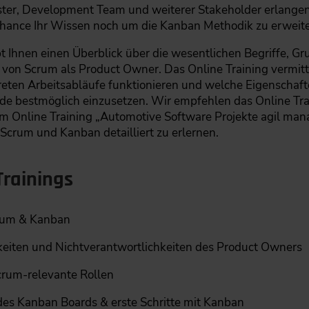
ter, Development Team und weiterer Stakeholder erlange
 Chance Ihr Wissen noch um die Kanban Methodik zu erweite
bt Ihnen einen Überblick über die wesentlichen Begriffe, G
 von Scrum als Product Owner. Das Online Training vermit
reten Arbeitsabläufe funktionieren und welche Eigenschaft
de bestmöglich einzusetzen. Wir empfehlen das Online Tr
em Online Training „Automotive Software Projekte agil man
Scrum und Kanban detailliert zu erlernen.
Trainings
crum & Kanban
keiten und Nichtverantwortlichkeiten des Product Owners
crum-relevante Rollen
 des Kanban Boards & erste Schritte mit Kanban