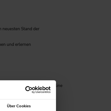
m neuesten Stand der
ben und erlernen
ect Management
“ mit dem Online
omobilbranche und der
sprochen sind insbesondere:
Über Cookies