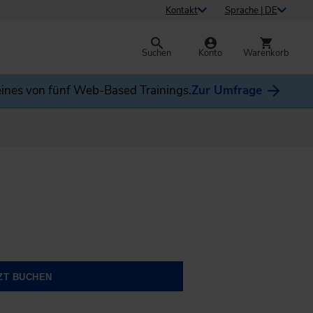
Kontakt
Sprache | DE
Suchen
Konto
Warenkorb
ines von fünf Web-Based Trainings.
Zur Umfrage
ZT BUCHEN