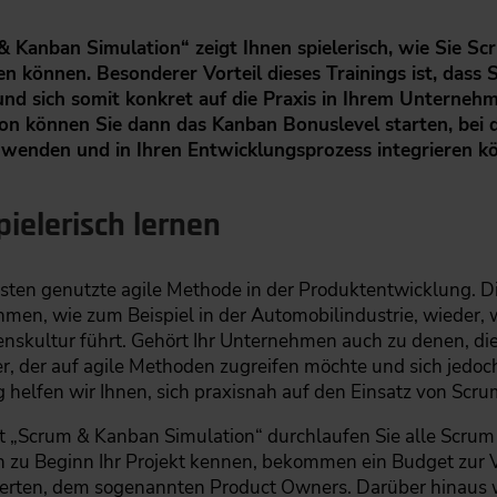
 Kanban Simulation“ zeigt Ihnen spielerisch, wie Sie Sc
zen können. Besonderer Vorteil dieses Trainings ist, dass 
nd sich somit konkret auf die Praxis in Ihrem Unterneh
on können Sie dann das Kanban Bonuslevel starten, bei d
wenden und in Ihren Entwicklungsprozess integrieren k
ielerisch lernen
ten genutzte agile Methode in der Produktentwicklung. Die
hmen, wie zum Beispiel in der Automobilindustrie, wieder, 
kultur führt. Gehört Ihr Unternehmen auch zu denen, die 
r, der auf agile Methoden zugreifen möchte und sich jedoch
g helfen wir Ihnen, sich praxisnah auf den Einsatz von Scr
it „Scrum & Kanban Simulation“ durchlaufen Sie alle Scrum
en zu Beginn Ihr Projekt kennen, bekommen ein Budget zur 
perten, dem sogenannten Product Owners. Darüber hinaus w