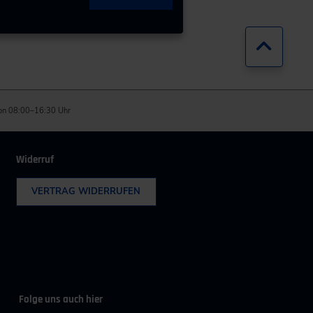
Zurück
on 08:00–16:30 Uhr
Widerruf
VERTRAG WIDERRUFEN
Folge uns auch hier