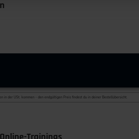
en
n in der USt. kommen - den endgültigen Preis findest du in deiner Bestellübersicht.
Online-Trainings