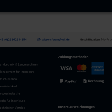
49 (0)2116214-154
wissensforum
@
vdi.de
Geschäftszeiten:
Mo–Fr v
Zahlungsmethoden
andtechnik & Landmaschinen
anagement für Ingenieure
Maschinenbau
ersönlichkeit
rozessindustrie
echt für Ingenieure
Unsere Auszeichnungen
echnischer Vertrieb