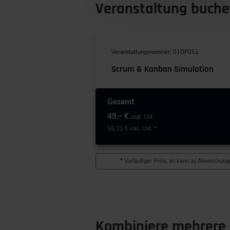
Veranstaltung buch
Veranstaltungsnummer: 01DP051
Scrum & Kanban Simulation
Gesamt
49,– €
zzgl. Ust.
58,31 €
inkl. Ust. *
* Vorläufiger Preis, es kann zu Abweichunge
Kombiniere mehrere 