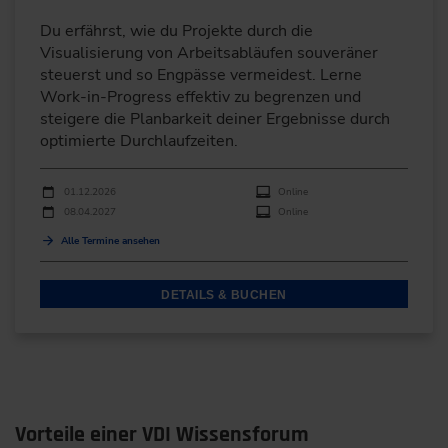
Du erfährst, wie du Projekte durch die
Visualisierung von Arbeitsabläufen souveräner
steuerst und so Engpässe vermeidest. Lerne
Work-in-Progress effektiv zu begrenzen und
steigere die Planbarkeit deiner Ergebnisse durch
optimierte Durchlaufzeiten.
Durchführungen
Veranstaltungsdatum
Veranstaltungsort
01.12.2026
Online
08.04.2027
Online
Alle Termine ansehen
DETAILS & BUCHEN
Vorteile einer VDI Wissensforum