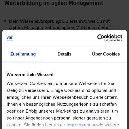
Weiterbildung im agilen Management
Dein
Wissensvorsprung
: Du erfährst, wie du mit
agilem Management und agilen Methoden deine
Prozesse dynamischer und kundenorientierter
gestaltest.
Hohe
Praxisrelevanz:
Du lernst die komplette Toolbox
Zustimmung
Details
Über Cookies
für dein agiles Projektmanagement und
Produktmanagement kennen und einzusetzen.
Bestens
vernetzt
: Knüpfe Kontakte zu Kollegen,
Wir vermitteln Wissen!
Referenten und renommierten Branchenexperten.
Wir setzen Cookies ein, um unsere Webseiten für Sie
stetig zu verbessern. Einige Cookies sind optional und
Der nächste Karriereschritt
: Nutze die Seminare des
ermöglichen uns Ihren Webseitenbesuch zu erleichtern,
VDI Wissensforums als wertvolle Bausteine für deine
Ihnen ein bestmögliches Nutzungserlebnis zu schaffen
Karriereplanung.
oder den Erfolg unseres Marketings zu analysieren, um
so unser Angebot noch personalisierter gestalten zu
Das VDI Wissensforum ist seit über
60 Jahren
der
können. Sie finden hier unser
Impressum
sowie weitere
Weiterbildungspartner für Ingenieur*innen
. Als