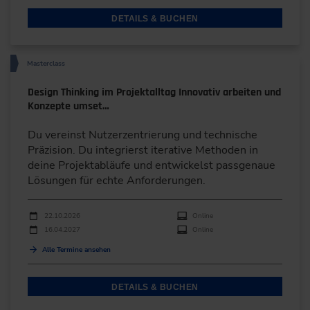
DETAILS & BUCHEN
Masterclass
Design Thinking im Projektalltag Innovativ arbeiten und
Konzepte umset…
Du vereinst Nutzerzentrierung und technische
Präzision. Du integrierst iterative Methoden in
deine Projektabläufe und entwickelst passgenaue
Lösungen für echte Anforderungen.
Durchführungen
Veranstaltungsdatum
Veranstaltungsort
22.10.2026
Online
16.04.2027
Online
Alle Termine ansehen
DETAILS & BUCHEN