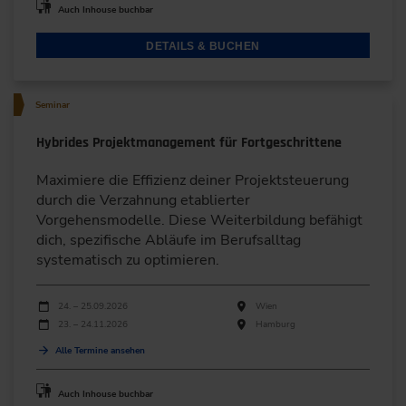
Auch Inhouse buchbar
DETAILS & BUCHEN
Seminar
Hybrides Projektmanagement für Fortgeschrittene
Maximiere die Effizienz deiner Projektsteuerung
durch die Verzahnung etablierter
Vorgehensmodelle. Diese Weiterbildung befähigt
dich, spezifische Abläufe im Berufsalltag
systematisch zu optimieren.
Durchführungen
Veranstaltungsdatum
Veranstaltungsort
24. – 25.09.2026
Wien
23. – 24.11.2026
Hamburg
Alle Termine ansehen
Auch Inhouse buchbar