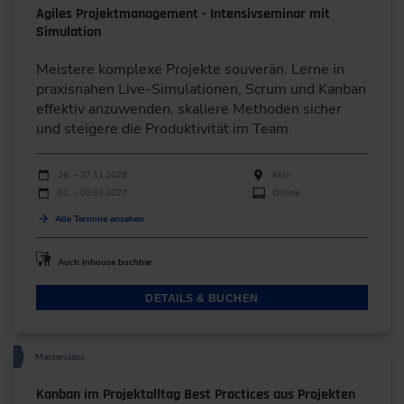
Agiles Projektmanagement - Intensivseminar mit
Simulation
Meistere komplexe Projekte souverän. Lerne in
praxisnahen Live-Simulationen, Scrum und Kanban
effektiv anzuwenden, skaliere Methoden sicher
und steigere die Produktivität im Team.
Durchführungen
Veranstaltungsdatum
Veranstaltungsort
26. – 27.11.2026
Köln
02. – 03.03.2027
Online
Alle Termine ansehen
Auch Inhouse buchbar
DETAILS & BUCHEN
Masterclass
Kanban im Projektalltag Best Practices aus Projekten