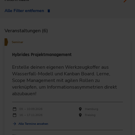
Alle Filter entfernen
Veranstaltungen (6)
Seminar
Hybrides Projektmanagement
Erstelle deinen eigenen Werkzeugkoffer aus
Wasserfall-Modell und Kanban Board. Lerne,
Scope Management mit agilen Rollen zu
verknüpfen, um Informationsasymmetrien direkt
abzubauen!
Durchführungen
Veranstaltungsdatum
Veranstaltungsort
09. – 10.09.2026
Hamburg
16. – 17.11.2026
Freising
Alle Termine ansehen