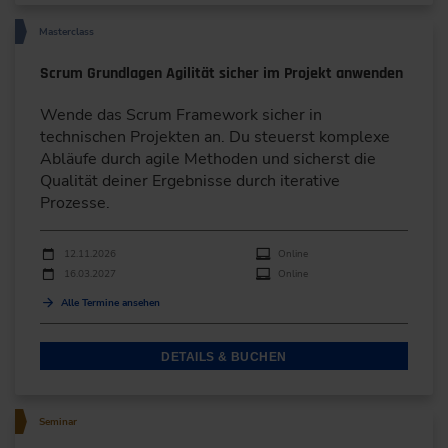
Masterclass
Scrum Grundlagen Agilität sicher im Projekt anwenden
Wende das Scrum Framework sicher in
technischen Projekten an. Du steuerst komplexe
Abläufe durch agile Methoden und sicherst die
Qualität deiner Ergebnisse durch iterative
Prozesse.
Durchführungen
Veranstaltungsdatum
Veranstaltungsort
12.11.2026
Online
16.03.2027
Online
Alle Termine ansehen
DETAILS & BUCHEN
Seminar