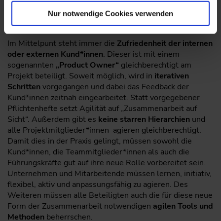
grundlegenden Arbeitsweisen sind beim agilen
Projektmanagement und der agilen Produktentwicklung
Nur notwendige Cookies verwenden
weitestgehend gleich.
Im Mittelpunt steht immer die
Zufriedenheit der internen
oder externen Kund*innen
. Dieser ist mit einem
sogenannten
„Product Owner“
gleichberechtigt am
Projekt beteiligt. Soweit möglich, wird in
iterativen
Schritten
vorgegangen und dabei das Feedback der
Kund*innen zeitnah eingearbeitet. Statt vorgegebener
Pflichtenhefte setzt Agilität auf „Zusammenarbeit auf
Sicht“. Außerdem gibt es
keine starren Hierarchien
und
alle Projektmitglieder*innen agieren gleichberechtigt.
Damit dies in der Praxis gelingt, müssen sowohl die
Kund*innen, die Teammitglieder*innen als auch die
Führungskräfte gut auf ihre neue Rolle vorbereitet sein.
Unternehmen und Mitarbeitende müssen lernen, initiativ,
flexibel, aktiv und anpassungsfähig zu agieren. Des
Weiteren müssen alle Beteiligten auch die für diese neue
Form der Zusammenarbeit notwendigen
agilen Tools und
Methoden
beherrschen.